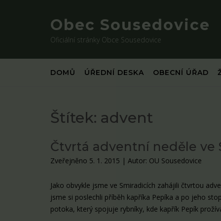
Skip
to
Obec Sousedovice
content
Oficiální stránky Obce Sousedovice
DOMŮ
ÚŘEDNÍ DESKA
OBECNÍ ÚŘAD
Štítek:
advent
Čtvrtá adventní neděle ve 
Zveřejněno 5. 1. 2015
|
Autor: OU Sousedovice
Jako obvykle jsme ve Smiradicích zahájili čtvrtou adve
jsme si poslechli příběh kapříka Pepíka a po jeho st
potoka, který spojuje rybníky, kde kapřík Pepík prožív