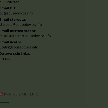
603 490 922
Email OU
:
ou@sousedovice.info
Email starosta
:
starosta@sousedovice.info
Email místostarosta
:
mistostarosta@sousedovice.info
Email účetní
:
ucetni@sousedovice.info
Datová schránka
:
fmhbsrq
KRÁTCE Z MUTĚNIC