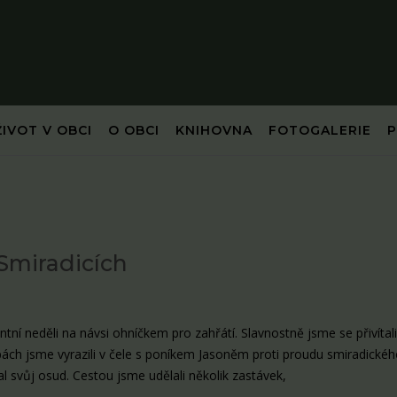
ŽIVOT V OBCI
O OBCI
KNIHOVNA
FOTOGALERIE
Smiradicích
ntní neděli na návsi ohníčkem pro zahřátí. Slavnostně jsme se přivítal
opách jsme vyrazili v čele s poníkem Jasoněm proti proudu smiradické
al svůj osud. Cestou jsme udělali několik zastávek,