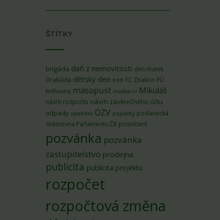
ŠTÍTKY
daň z nemovitosti
brigáda
den matek
dětský den
FÚ
Drakiáda
eon
FC Znakon
masopust
Mikuláš
knihovna
maškarní
návrh závěrečného účtu
návrh rozpočtu
OZV
odpady
poslanecká
opatření
poplatky
posvícení
sněmovna Parlamentu ČR
pozvánka
pozvánka
zastupitelstvo
prodejna
publicita
publicita projektu
rozpočet
rozpočtová změna