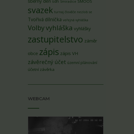
sběrný den
sdh
SMOOS
Smiradice
svazek
turnaj člověče nezlob se
Tvořivá dílnička
veřejná vyhláška
Volby
vyhláška
vyhlášky
zastupitelstvo
záměr
zápis
obce
zápis VH
závěrečný účet
územní plánování
účetní závěrka
WEBCAM