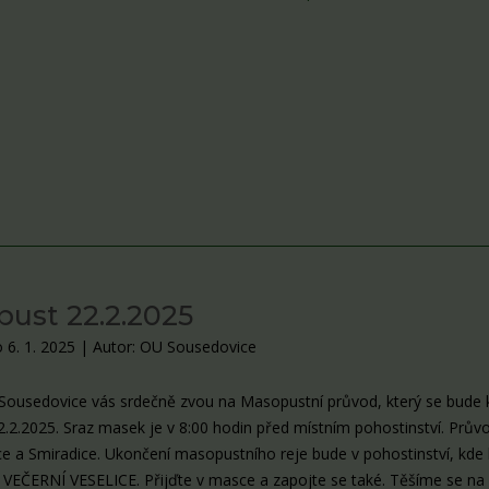
ust 22.2.2025
 6. 1. 2025
|
Autor: OU Sousedovice
ousedovice vás srdečně zvou na Masopustní průvod, který se bude 
2.2.2025. Sraz masek je v 8:00 hodin před místním pohostinství. Prův
e a Smiradice. Ukončení masopustního reje bude v pohostinství, kde
 VEČERNÍ VESELICE. Přijďte v masce a zapojte se také. Těšíme se na 