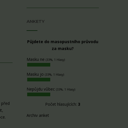
ANKETY
Půjdete do masopustního průvodu
za masku?
Masku ne
(33%, 1 Hlasy)
Masku jo
(33%, 1 Hlasy)
Nepůjdu vůbec
(33%, 1 Hlasy)
i před
Počet hlasujících:
3
t,
Archiv anket
oce.