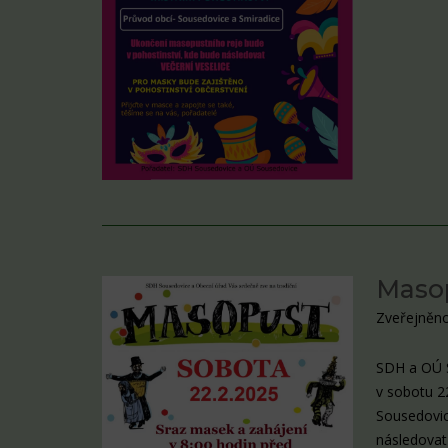
Masop
Zveřejněno
SDH a OÚ S
v sobotu 2
Sousedovic
následovat