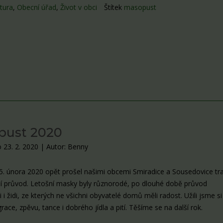
tura
,
Obecní úřad
,
Život v obci
Štítek
masopust
pust 2020
 23. 2. 2020
|
Autor: Benny
5. února 2020 opět prošel našimi obcemi Smiradice a Sousedovice tra
 průvod. Letošní masky byly různorodé, po dlouhé době průvod
 i židi, ze kterých ne všichni obyvatelé domů měli radost. Užili jsme si
race, zpěvu, tance i dobrého jídla a pití. Těšíme se na další rok.