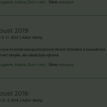
togalerie
,
Kultura
,
Život v obci
Štítek
masopust
pust 2019
 9. 11. 2019
|
Autor: Benny
ím roce se konal masopustní průvod obcemi Smiradice a Sousedovice
ě než obvykle, ale nálada byla výborná
togalerie
,
Kultura
,
Život v obci
Štítek
masopust
pust 2016
 21. 2. 2016
|
Autor: Benny