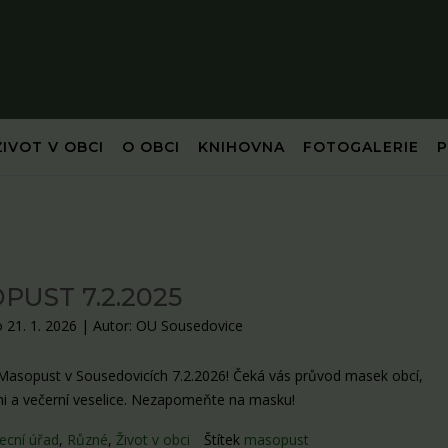
ŽIVOT V OBCI
O OBCI
KNIHOVNA
FOTOGALERIE
PUST 7.2.2025
 21. 1. 2026
|
Autor: OU Sousedovice
 Masopust v Sousedovicích 7.2.2026! Čeká vás průvod masek obcí,
i a večerní veselice. Nezapomeňte na masku!
ecní úřad
,
Různé
,
Život v obci
Štítek
masopust