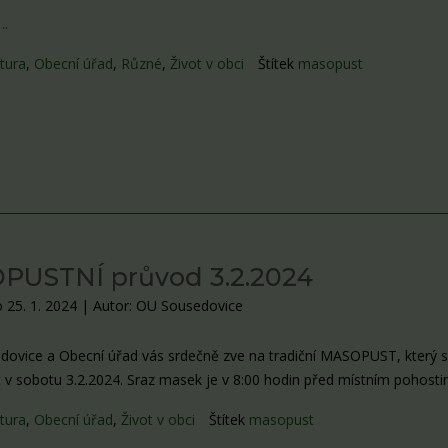
….
tura
,
Obecní úřad
,
Různé
,
Život v obci
Štítek
masopust
PUSTNÍ průvod 3.2.2024
 25. 1. 2024
|
Autor: OU Sousedovice
ovice a Obecní úřad vás srdečně zve na tradiční MASOPUST, který 
 v sobotu 3.2.2024. Sraz masek je v 8:00 hodin před místním pohostin
tura
,
Obecní úřad
,
Život v obci
Štítek
masopust