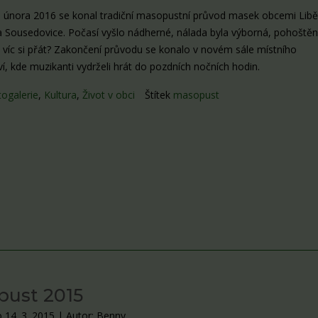
. února 2016 se konal tradiční masopustní průvod masek obcemi Libět
a Sousedovice. Počasí vyšlo nádherné, nálada byla výborná, pohoštěn
o víc si přát? Zakončení průvodu se konalo v novém sále místního
í, kde muzikanti vydrželi hrát do pozdních nočních hodin.
togalerie
,
Kultura
,
Život v obci
Štítek
masopust
pust 2015
 14. 3. 2015
|
Autor: Benny