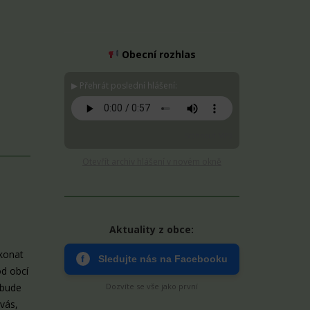
Obecní rozhlas
▶ Přehrát poslední hlášení:
Stáhnout MP3
Otevřít archiv hlášení v novém okně
Aktuality z obce:
konat
f
Sledujte nás na Facebooku
od obcí
 bude
Dozvíte se vše jako první
vás,