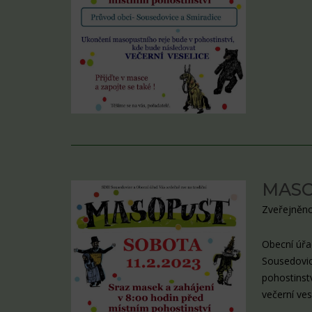
MASO
Zveřejněno
Obecní úřa
Sousedovic
pohostinst
večerní ves