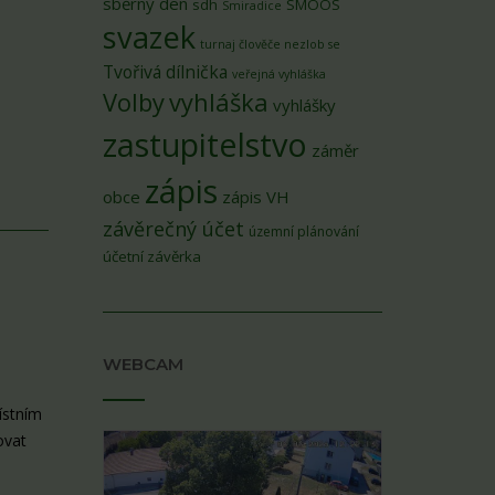
sběrný den
sdh
SMOOS
Smiradice
svazek
turnaj člověče nezlob se
Tvořivá dílnička
veřejná vyhláška
Volby
vyhláška
vyhlášky
zastupitelstvo
záměr
zápis
obce
zápis VH
závěrečný účet
územní plánování
účetní závěrka
WEBCAM
ístním
ovat