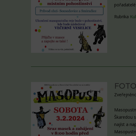
pořadatelé
Rubrika
Kul
FOTO-
Zveřejněno
Masopustní 
Škaredou s
najíst a na
Masopustní