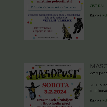
ČÍST DÁL 
Rubrika
Kul
MASO
Zveřejněno
SDH Soused
bude konat
Rubrika
Kul