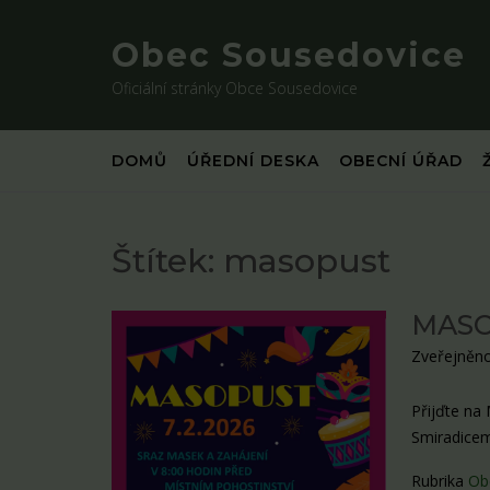
Skip
to
Obec Sousedovice
content
Oficiální stránky Obce Sousedovice
DOMŮ
ÚŘEDNÍ DESKA
OBECNÍ ÚŘAD
Štítek:
masopust
MASO
Zveřejněno
Přijďte na
Smiradicem
Rubrika
Ob