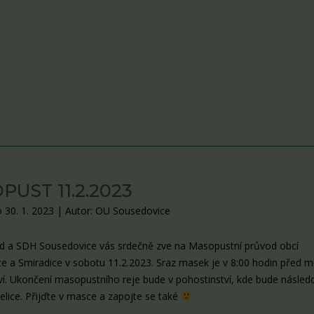
PUST 11.2.2023
 30. 1. 2023
|
Autor: OU Sousedovice
d a SDH Sousedovice vás srdečně zve na Masopustní průvod obcí
e a Smiradice v sobotu 11.2.2023. Sraz masek je v 8:00 hodin před m
ví. Ukončení masopustního reje bude v pohostinství, kde bude násled
elice. Přijďte v masce a zapojte se také