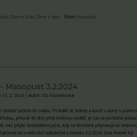
.
tura
,
Obecní úřad
,
Život v obci
Štítek
masopust
 Masopust 3.2.2024
 13. 2. 2024
|
Autor: OU Sousedovice
období začíná od svátku Tří králů (6. ledna) a končí v úterý o půlnoc
tředou, přesně 40 dnů před Květnou nedělí. Je čas se pořádně pobavi
pít, než přijde šestitýdenní půst, kdy se křesťané připravují na Velikon
 průvod se v naší obci uskutečnil v sobotu 3.2.2024. Sraz masek byl