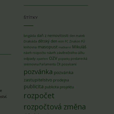
ŠTÍTKY
daň z nemovitosti
brigáda
den matek
dětský den
FÚ
Drakiáda
eon
FC Znakon
masopust
Mikuláš
knihovna
maškarní
návrh závěrečného účtu
návrh rozpočtu
OZV
odpady
poslanecká
opatření
poplatky
posvícení
sněmovna Parlamentu ČR
pozvánka
pozvánka
zastupitelstvo
prodejna
publicita
publicita projektu
se
rozpočet
ství.
rozpočtová změna