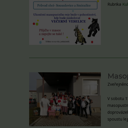
Rubrika
Kul
Maso
Zveřejněno
V sobotu 1
masopustní
doprovázeli
spoustu leg