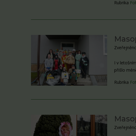
Rubrika
Fo
Maso
Zveřejněno
I v letošn
přišlo mén
Rubrika
Fo
Maso
Zveřejněno