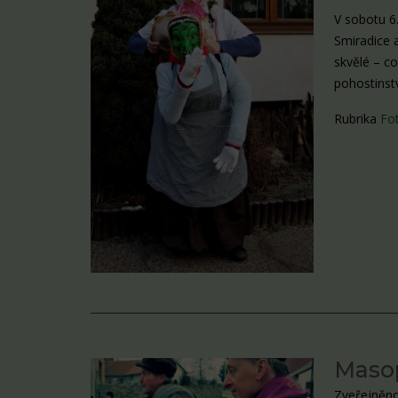
V sobotu 6
Smiradice 
skvělé – c
pohostinstv
Rubrika
Fo
Maso
Zveřejněno