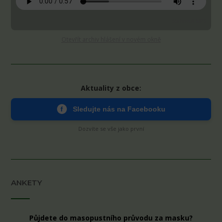
Stáhnout MP3
Otevřít archiv hlášení v novém okně
Aktuality z obce:
f
Sledujte nás na Facebooku
Dozvíte se vše jako první
ANKETY
Půjdete do masopustního průvodu za masku?