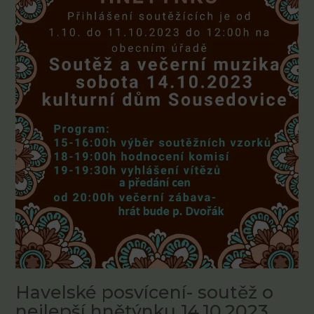
Havelské posvícení- soutěž o
nejlepší hnětýnku 14.10.2023