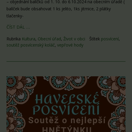
– objednání balíčků od 1. 10. do 6.10.2024 na obecním úřadě (
balíček bude obsahovat 1 ks jelito, 1ks jitrnice, 2 plátky
tlačenky-
ČÍST DÁL ….
Rubrika
Kultura
,
Obecní úřad
,
Život v obci
Štítek
posvícení
,
soutěž posvícenský koláč
,
vepřové hody