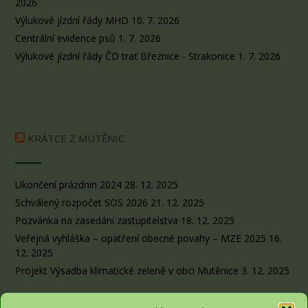
2026
Výlukové jízdní řády MHD
10. 7. 2026
Centrální evidence psů
1. 7. 2026
Výlukové jízdní řády ČD trať Březnice - Strakonice
1. 7. 2026
KRÁTCE Z MUTĚNIC
Ukončení prázdnin 2024
28. 12. 2025
Schválený rozpočet SOS 2026
21. 12. 2025
Pozvánka na zasedání zastupitelstva
18. 12. 2025
Veřejná vyhláška – opatření obecné povahy – MZE 2025
16.
12. 2025
Projekt Výsadba klimatické zeleně v obci Mutěnice
3. 12. 2025