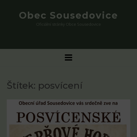
Skip
to
Obec Sousedovice
content
Oficiální stránky Obce Sousedovice
Štítek:
posvícení