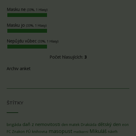
Masku ne
(33%, 1 Hlasy)
Masku jo
(33%, 1 Hlasy)
Nepůjdu vůbec
(33%, 1 Hlasy)
Počet hlasujících:
3
Archiv anket
ŠTÍTKY
daň z nemovitosti
dětský den
brigáda
den matek
Drakiáda
eon
masopust
Mikuláš
FÚ
FC Znakon
knihovna
návrh
maškarní