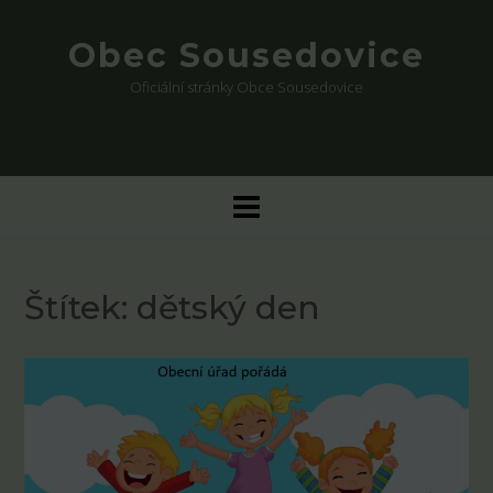
Skip
to
Obec Sousedovice
content
Oficiální stránky Obce Sousedovice
Štítek:
dětský den