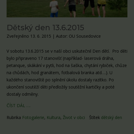
Dětský den 13.6.2015
Zveřejněno 13. 6. 2015
|
Autor: OU Sousedovice
V sobotu 13.6.2015 se v naší obci uskutečnil Den dětí. Pro děti
bylo připraveno 17 stanovišť (například- laserová dráha,
petanque, skákání v pytli, hod na šaška, chytání rybiček, chůze
na chůdách, hod granátem, fotbalová branka atd….). U
každého stanoviště po splnění úkolu dostaly razítko. Po
ukončení soutěží děti předložily soutěžní kartičky a poté
dostaly odměny.
ČÍST DÁL ….
Rubrika
Fotogalerie
,
Kultura
,
Život v obci
Štítek
dětský den