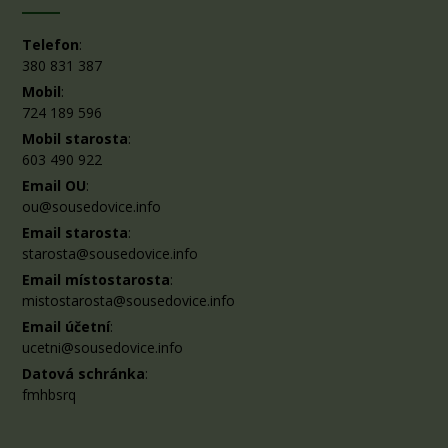
Telefon
:
380 831 387
Mobil
:
724 189 596
Mobil starosta
:
603 490 922
Email OU
:
ou@sousedovice.info
Email starosta
:
starosta@sousedovice.info
Email místostarosta
:
mistostarosta@sousedovice.info
Email účetní
:
ucetni@sousedovice.info
Datová schránka
:
fmhbsrq