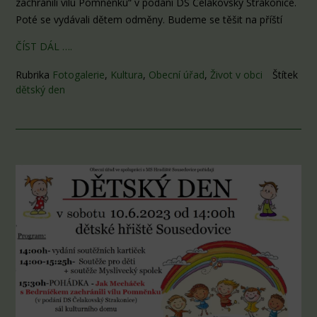
zachránili vílu Pomněnku“ v podání DS Čelakovský Strakonice.
Poté se vydávali dětem odměny. Budeme se těšit na příští
ČÍST DÁL ….
Rubrika
Fotogalerie
,
Kultura
,
Obecní úřad
,
Život v obci
Štítek
dětský den