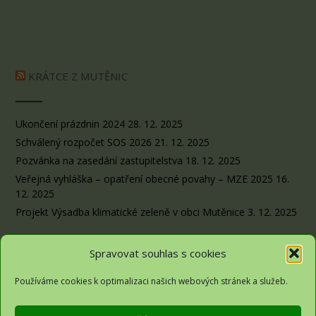
KRÁTCE Z MUTĚNIC
Ukončení prázdnin 2024
28. 12. 2025
Schválený rozpočet SOS 2026
21. 12. 2025
Pozvánka na zasedání zastupitelstva
18. 12. 2025
Veřejná vyhláška – opatření obecné povahy – MZE 2025
16.
12. 2025
Projekt Výsadba klimatické zeleně v obci Mutěnice
3. 12. 2025
Spravovat souhlas s cookies
Používáme cookies k optimalizaci našich webových stránek a služeb.
Obec Sousedovice© 2026