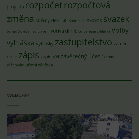
rozpočet
rozpočtová
projektu
změna
svazek
sběrný den
sdh
SMOOS
Smiradice
Volby
Tvořivá dílnička
turnaj člověče nezlob se
veřejná vyhláška
zastupitelstvo
vyhláška
vyhlášky
záměr
zápis
závěrečný účet
obce
zápis VH
územní
účetní závěrka
plánování
WEBCAM