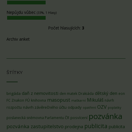
Nepůjdu vůbec
(33%, 1 Hlasy)
Počet hlasujících:
3
Archiv anket
ŠTÍTKY
daň z nemovitosti
dětský den
brigáda
den matek
Drakiáda
eon
masopust
Mikuláš
FÚ
FC Znakon
knihovna
návrh
maškarní
OZV
návrh závěrečného účtu
odpady
rozpočtu
opatření
poplatky
pozvánka
posvícení
poslanecká sněmovna Parlamentu ČR
publicita
pozvánka zastupitelstvo
prodejna
publicita