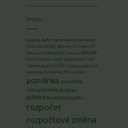
ŠTÍTKY
daň z nemovitosti
brigáda
den matek
dětský den
FÚ
Drakiáda
eon
FC Znakon
masopust
Mikuláš
knihovna
maškarní
návrh závěrečného účtu
návrh rozpočtu
OZV
odpady
poslanecká
opatření
poplatky
posvícení
sněmovna Parlamentu ČR
pozvánka
pozvánka
zastupitelstvo
prodejna
publicita
publicita projektu
rozpočet
rozpočtová změna