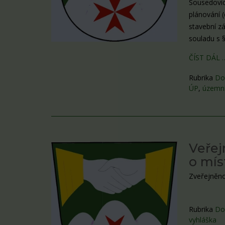
Sousedovic
plánování (
stavební zá
souladu s §
ČÍST DÁL 
Rubrika
Do
ÚP
,
územní
Veřej
o mís
Zveřejněno
Rubrika
Do
vyhláška