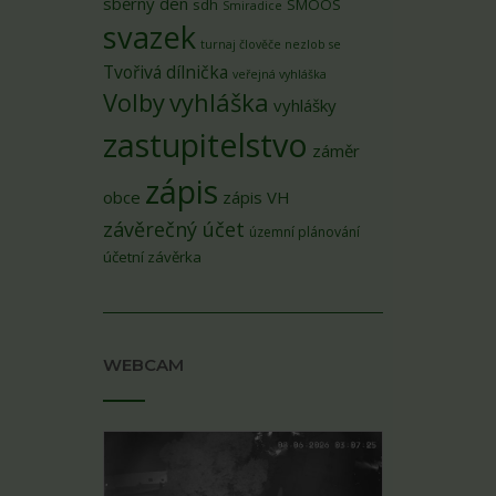
sběrný den
sdh
SMOOS
Smiradice
svazek
turnaj člověče nezlob se
Tvořivá dílnička
veřejná vyhláška
Volby
vyhláška
vyhlášky
zastupitelstvo
záměr
zápis
obce
zápis VH
závěrečný účet
územní plánování
účetní závěrka
WEBCAM