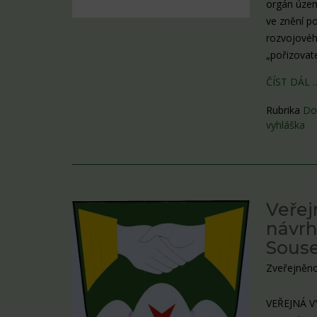
orgán územ
ve znění p
rozvojovéh
„pořizovat
ČÍST DÁL 
Rubrika
Do
vyhláška
Veřej
návrh
Sous
Zveřejněno
VEŘEJNÁ V