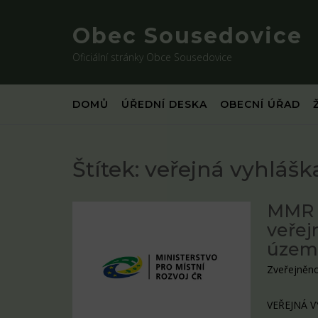
Skip
to
Obec Sousedovice
content
Oficiální stránky Obce Sousedovice
DOMŮ
ÚŘEDNÍ DESKA
OBECNÍ ÚŘAD
Štítek:
veřejná vyhlášk
MMR Č
veřej
územn
Zveřejněno
VEŘEJNÁ VY