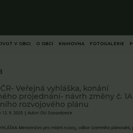
ŽIVOT V OBCI
O OBCI
KNIHOVNA
FOTOGALERIE
a
R- Veřejná vyhláška, konání
ného projednání- návrh změny č. 1A
ího rozvojového plánu
 12. 9. 2025
|
Autor: OU Sousedovice
HLÁŠKA Ministerstvo pro místní rozvoj, odbor územního plánování, 