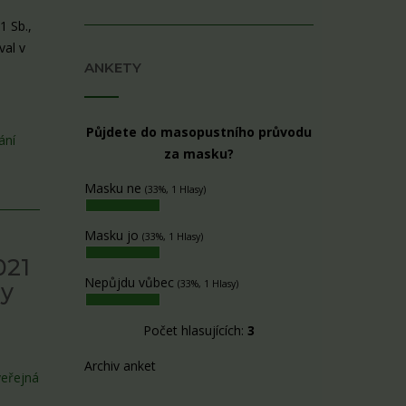
1 Sb.,
val v
ANKETY
Půjdete do masopustního průvodu
ání
za masku?
Masku ne
(33%, 1 Hlasy)
Masku jo
(33%, 1 Hlasy)
021
Nepůjdu vůbec
(33%, 1 Hlasy)
dy
Počet hlasujících:
3
Archiv anket
veřejná