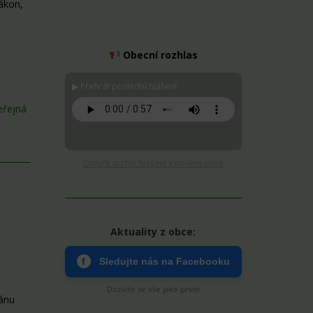
ákon,
Obecní rozhlas
▶ Přehrát poslední hlášení:
eřejná
Stáhnout MP3
Otevřít archiv hlášení v novém okně
Aktuality z obce:
f
Sledujte nás na Facebooku
Dozvíte se vše jako první
ánu