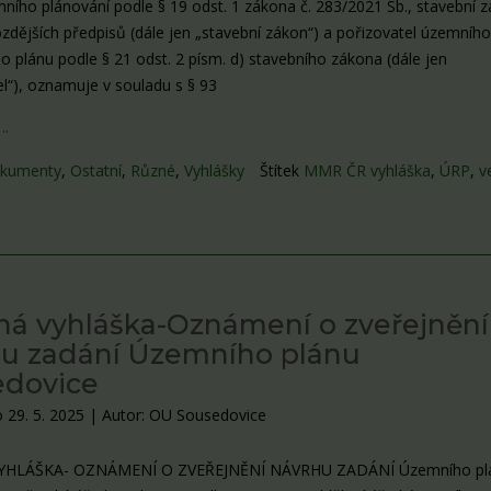
ního plánování podle § 19 odst. 1 zákona č. 283/2021 Sb., stavební z
ozdějších předpisů (dále jen „stavební zákon“) a pořizovatel územního
o plánu podle § 21 odst. 2 písm. d) stavebního zákona (dále jen
el“), oznamuje v souladu s § 93
….
kumenty
,
Ostatní
,
Různé
,
Vyhlášky
Štítek
MMR ČR vyhláška
,
ÚRP
,
v
ná vyhláška-Oznámení o zveřejnění
u zadání Územního plánu
edovice
 29. 5. 2025
|
Autor: OU Sousedovice
YHLÁŠKA- OZNÁMENÍ O ZVEŘEJNĚNÍ NÁVRHU ZADÁNÍ Územního pl