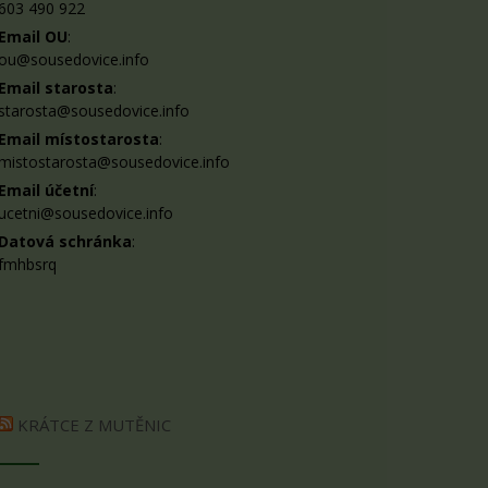
603 490 922
Email OU
:
ou@sousedovice.info
Email starosta
:
starosta@sousedovice.info
Email místostarosta
:
mistostarosta@sousedovice.info
Email účetní
:
ucetni@sousedovice.info
Datová schránka
:
fmhbsrq
KRÁTCE Z MUTĚNIC