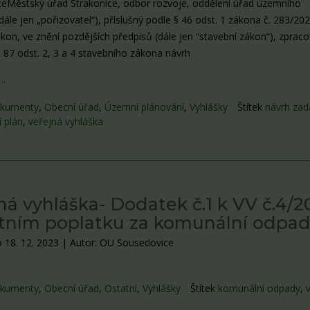
eMěstský úřad Strakonice, odbor rozvoje, oddělení úřad územního
dále jen „pořizovatel“), příslušný podle § 46 odst. 1 zákona č. 283/202
kon, ve znění pozdějších předpisů (dále jen “stavební zákon“), zpraco
 87 odst. 2, 3 a 4 stavebního zákona návrh
….
kumenty
,
Obecní úřad
,
Územní plánování
,
Vyhlášky
Štítek
návrh zad
 plán
,
veřejná vyhláška
ná vyhláška- Dodatek č.1 k VV č.4/2
tním poplatku za komunální odpa
 18. 12. 2023
|
Autor: OU Sousedovice
kumenty
,
Obecní úřad
,
Ostatní
,
Vyhlášky
Štítek
komunální odpady
,