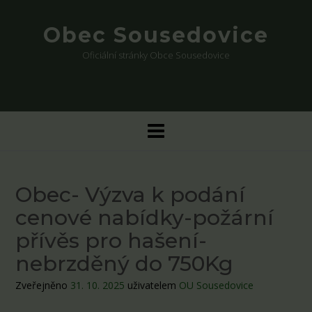
Skip
to
Obec Sousedovice
content
Oficiální stránky Obce Sousedovice
Obec- Výzva k podání
cenové nabídky-požární
přívěs pro hašení-
nebrzděný do 750Kg
Zveřejněno
31. 10. 2025
uživatelem
OU Sousedovice