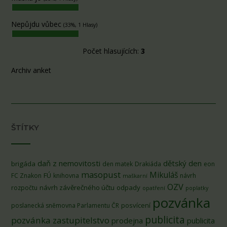
Nepůjdu vůbec
(33%, 1 Hlasy)
Počet hlasujících:
3
Archiv anket
ŠTÍTKY
daň z nemovitosti
dětský den
brigáda
den matek
Drakiáda
eon
masopust
Mikuláš
FÚ
FC Znakon
knihovna
návrh
maškarní
OZV
návrh závěrečného účtu
odpady
rozpočtu
opatření
poplatky
pozvánka
posvícení
poslanecká sněmovna Parlamentu ČR
publicita
pozvánka zastupitelstvo
prodejna
publicita