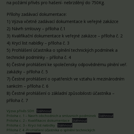
na požární přívěs pro hašení- nebrzděný do 750Kg.
Přílohy zadávací dokumentace:
1) Výzva včetně zadávací dokumentace k veřejné zakázce
2) Návrh smlouvy – příloha č.1
3) Kvalifikační dokumentace k veřejné zakázce – příloha č. 2
4) Krycí list nabídky – příloha č. 3
5) Prohlášení účastníka o splnění technických podmínek a
technické podmínky – příloha č. 4
6) Čestné prohlášení ke společensky odpovědnému plnění veř.
zakázky – příloha č. 5
7) Čestné prohlášení o opatřeních ve vztahu k mezinárodním
sankcím – příloha č. 6
8) Čestné prohlášení o základní způsobilosti účastníka –
příloha č. 7
Výzva přívěs SDH
Stáhnout
Priloha c. 1 – Navrh obchodnich a smluvnich podminek
Stáhnout
Priloha c. 2 – Kvalifikacni dokumentace
Stáhnout
Priloha c. 3 – Kryci list nabidky
Stáhnout
Příloha č. 4 -Prohlášení účastníka o splnění technických