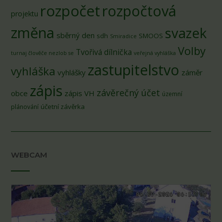
rozpočet
rozpočtová
projektu
změna
svazek
sběrný den
sdh
SMOOS
Smiradice
Volby
Tvořivá dílnička
turnaj člověče nezlob se
veřejná vyhláška
zastupitelstvo
vyhláška
vyhlášky
záměr
zápis
závěrečný účet
obce
zápis VH
územní
účetní závěrka
plánování
WEBCAM