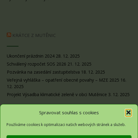
KRÁTCE Z MUTĚNIC
Ukončení prázdnin 2024
28. 12. 2025
Schválený rozpočet SOS 2026
21. 12. 2025
Pozvánka na zasedání zastupitelstva
18. 12. 2025
Veřejná vyhláška – opatření obecné povahy – MZE 2025
16.
12. 2025
Projekt Výsadba klimatické zeleně v obci Mutěnice
3. 12. 2025
Spravovat souhlas s cookies
Používáme cookies k optimalizaci našich webových stránek a služeb.
Obec Sousedovice© 2026