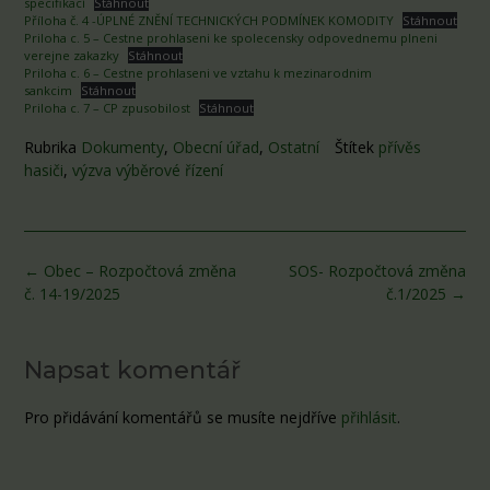
specifikací
Stáhnout
Příloha č. 4 -ÚPLNÉ ZNĚNÍ TECHNICKÝCH PODMÍNEK KOMODITY
Stáhnout
Priloha c. 5 – Cestne prohlaseni ke spolecensky odpovednemu plneni
verejne zakazky
Stáhnout
Priloha c. 6 – Cestne prohlaseni ve vztahu k mezinarodnim
sankcim
Stáhnout
Priloha c. 7 – CP zpusobilost
Stáhnout
Rubrika
Dokumenty
,
Obecní úřad
,
Ostatní
Štítek
přívěs
hasiči
,
výzva výběrové řízení
Post
←
Obec – Rozpočtová změna
SOS- Rozpočtová změna
navigation
č. 14-19/2025
č.1/2025
→
Napsat komentář
Pro přidávání komentářů se musíte nejdříve
přihlásit
.