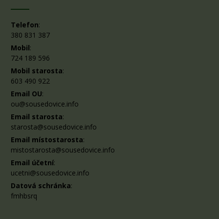
Telefon
:
380 831 387
Mobil
:
724 189 596
Mobil starosta
:
603 490 922
Email OU
:
ou@sousedovice.info
Email starosta
:
starosta@sousedovice.info
Email místostarosta
:
mistostarosta@sousedovice.info
Email účetní
:
ucetni@sousedovice.info
Datová schránka
:
fmhbsrq