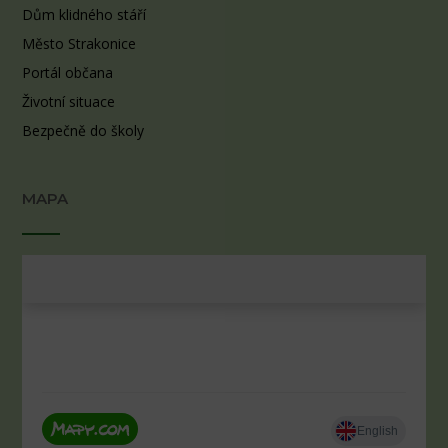
Dům klidného stáří
Město Strakonice
Portál občana
Životní situace
Bezpečně do školy
MAPA