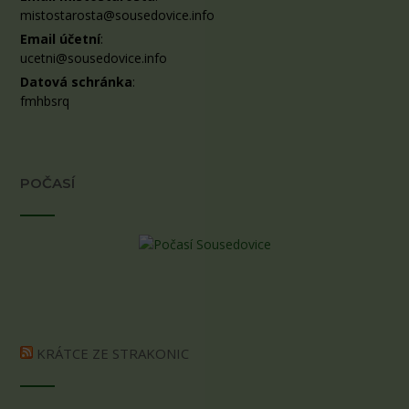
mistostarosta@sousedovice.info
Email účetní
:
ucetni@sousedovice.info
Datová schránka
:
fmhbsrq
POČASÍ
KRÁTCE ZE STRAKONIC