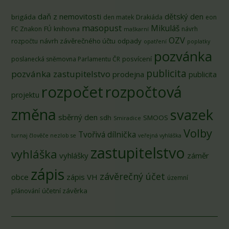
daň z nemovitosti
dětský den
brigáda
den matek
Drakiáda
eon
masopust
Mikuláš
FÚ
FC Znakon
knihovna
návrh
maškarní
OZV
návrh závěrečného účtu
odpady
rozpočtu
opatření
poplatky
pozvánka
posvícení
poslanecká sněmovna Parlamentu ČR
publicita
pozvánka zastupitelstvo
prodejna
publicita
rozpočet
rozpočtová
projektu
změna
svazek
sběrný den
sdh
SMOOS
Smiradice
Volby
Tvořivá dílnička
turnaj člověče nezlob se
veřejná vyhláška
zastupitelstvo
vyhláška
vyhlášky
záměr
zápis
závěrečný účet
obce
zápis VH
územní
účetní závěrka
plánování