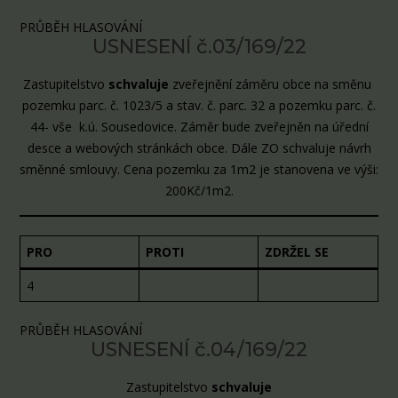
PRŮBĚH HLASOVÁNÍ
USNESENÍ č.03/169/22
Zastupitelstvo
schvaluje
zveřejnění záměru obce na směnu
pozemku parc. č. 1023/5 a stav. č. parc. 32 a pozemku parc. č.
44- vše k.ú. Sousedovice. Záměr bude zveřejněn na úřední
desce a webových stránkách obce. Dále ZO schvaluje návrh
směnné smlouvy. Cena pozemku za 1m2 je stanovena ve výši:
200Kč/1m2.
PRO
PROTI
ZDRŽEL SE
4
PRŮBĚH HLASOVÁNÍ
USNESENÍ č.04/169/22
Zastupitelstvo
schvaluje