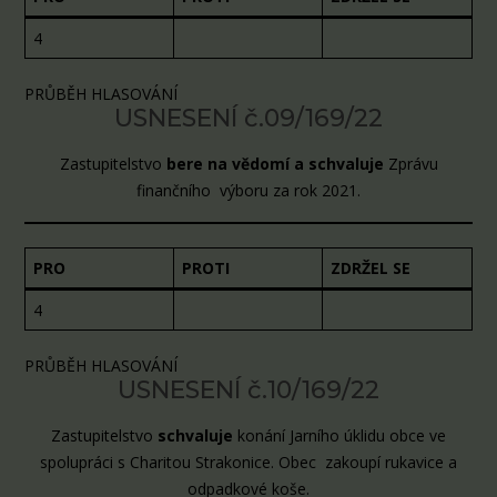
4
PRŮBĚH HLASOVÁNÍ
USNESENÍ č.09/169/22
Zastupitelstvo
bere na vědomí a
schvaluje
Zprávu
finančního výboru za rok 2021.
PRO
PROTI
ZDRŽEL SE
4
PRŮBĚH HLASOVÁNÍ
USNESENÍ č.10/169/22
Zastupitelstvo
schvaluje
konání Jarního úklidu obce ve
spolupráci s Charitou Strakonice. Obec zakoupí rukavice a
odpadkové koše.