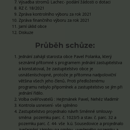
Výsadba stromů Lachec- podání žádosti o dotaci
RZ č. 18/2021
Zpráva kontrolního výboru za rok 2021
Zpráva finančního výboru za rok 2021
Jarní úklid obce
Diskuze
Průběh schůze:
Jednání zahájil starosta obce Pavel Polanka, který
seznámil přítomné s programem jednání zastupitelstva
a konstatoval, že zastupitelstvo obce je
usnášeníschopné, protože je přítomna nadpoloviční
většina všech jeho členů
.
Proti předloženému
programu nebylo připomínek a zastupitelstvo se jím při
jednání řídilo.
Volba ověřovatelů : Hejtmánek Pavel, Nehéz Vladimír
Kontrola usnesení- vše splněno
Zastupitelstvo projednalo návrh Směnné smlouvy-
směna pozemku parc. č. 1023/5 a stav. č. parc. 32 a
pozemku parc. č. 44- vše k.ú. Sousedovice a projednalo
zveřejnění záměru na směnu uvedeného pozemku a