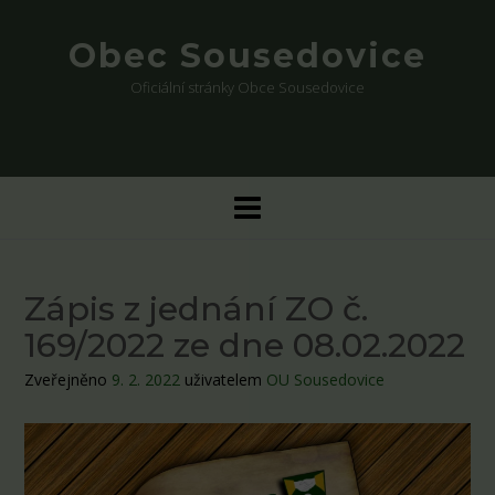
Skip
to
Obec Sousedovice
content
Oficiální stránky Obce Sousedovice
Zápis z jednání ZO č.
169/2022 ze dne 08.02.2022
Zveřejněno
9. 2. 2022
uživatelem
OU Sousedovice