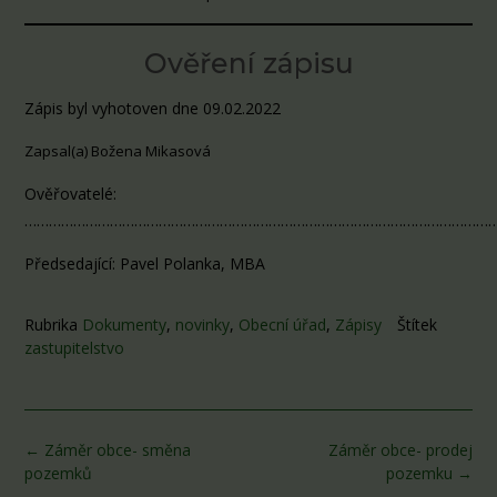
Ověření zápisu
Zápis byl vyhotoven dne 09.02.2022
Zapsal(a) Božena Mikasová
Ověřovatelé:
……………………………………………………………………………………………………
Předsedající: Pavel Polanka, MBA
Rubrika
Dokumenty
,
novinky
,
Obecní úřad
,
Zápisy
Štítek
zastupitelstvo
Post
←
Záměr obce- směna
Záměr obce- prodej
navigation
pozemků
pozemku
→