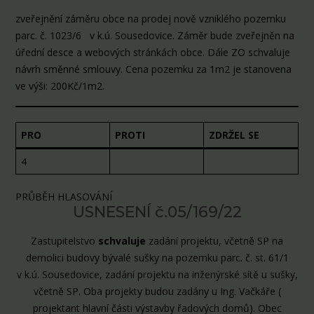
zveřejnění záměru obce na prodej nově vzniklého pozemku
parc. č. 1023/6 v k.ú. Sousedovice. Záměr bude zveřejněn na
úřední desce a webových stránkách obce. Dále ZO schvaluje
návrh směnné smlouvy. Cena pozemku za 1m2 je stanovena
ve výši: 200Kč/1m2.
PRO
PROTI
ZDRŽEL SE
4
PRŮBĚH HLASOVÁNÍ
USNESENÍ č.05/169/22
Zastupitelstvo
schvaluje
zadání projektu, včetně SP na
demolici budovy bývalé sušky na pozemku parc. č. st. 61/1
v k.ú. Sousedovice, zadání projektu na inženýrské sítě u sušky,
včetně SP. Oba projekty budou zadány u Ing. Vačkáře (
projektant hlavní části výstavby řadových domů). Obec