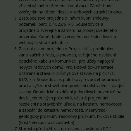
zřízení věcného břemene kanalizace. Záměr bude
zveřejněn na úřední desce a webových stránkách obce.
Zastupitelstvo projednalo návrh kupní smlouvy-
pozemek parc. č. 1023/6 k.ú. Sousedovice a
projednalo zveřejnění záměru na prodej uvedeného
pozemku. Záměr bude zveřejněn na úřední desce a
webových stránkách obce.
Zastupitelstvo projednalo Projekt sítí – prodloužení
kanalizačního řadu, plynovodu, veřejného osvětlení,
optického kabelu v komunikaci, pro účely napojení
nových řadových domů. Projektová dokumentace
odstranění stávající průmyslové stavby na p.č.61/1,
61/2, k.ú. Sousedovice, položkový rozpočet bouracích
prací a vyřízení stavebního povolení odstranění stávající
stavby. Geodetické rozdělení jednotlivých pozemků na
devět jednotlivých pozemků, včetně projednání
rozdělení na stavebním úřadě, na katastru nemovitostí
a zapsání do katastru nemovitostí. Inženýrsko-
geologický průzkum, radonový průzkum, hluková studie
(hřiště versus nová zástavba)
Starosta předložil zastupitelstvu schválenou RZ č.