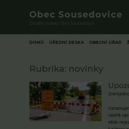
Skip
to
Obec Sousedovice
content
Oficiální stránky Obce Sousedovice
DOMŮ
ÚŘEDNÍ DESKA
OBECNÍ ÚŘAD
Rubrika:
novinky
Upozo
Zveřejněno
Oznamujeme
nástřik op
nikdo nejez
k nánosu n