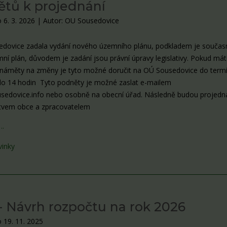
tů k projednání
 6. 3. 2026
|
Autor: OU Sousedovice
dovice zadala vydání nového územního plánu, podkladem je součas
mní plán, důvodem je zadání jsou právní úpravy legislativy. Pokud má
 náměty na změny je tyto možné doručit na OÚ Sousedovice do term
do 14 hodin Tyto podněty je možné zaslat e-mailem
edovice.info nebo osobně na obecní úřad. Následně budou projedn
stvem obce a zpracovatelem
….
vinky
 Návrh rozpočtu na rok 2026
 19. 11. 2025