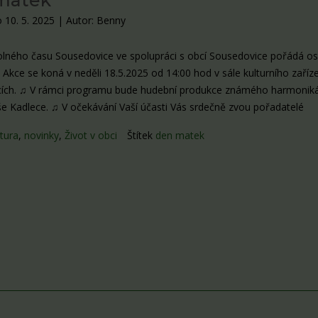
matek
 10. 5. 2025
|
Autor: Benny
lného času Sousedovice ve spolupráci s obcí Sousedovice pořádá os
Akce se koná v neděli 18.5.2025 od 14:00 hod v sále kulturního zaříze
ích. ♫ V rámci programu bude hudební produkce známého harmonik
e Kadlece. ♫ V očekávání Vaší účasti Vás srdečně zvou pořadatelé
tura
,
novinky
,
Život v obci
Štítek
den matek