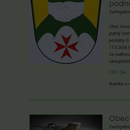
podně
Zveřejněno
Obec Souse
platný úze
podněty či
17.3.2026 
na ou@sous
zastupitel
ČÍST DÁL 
Rubrika
no
Obec-
Zveřejněno