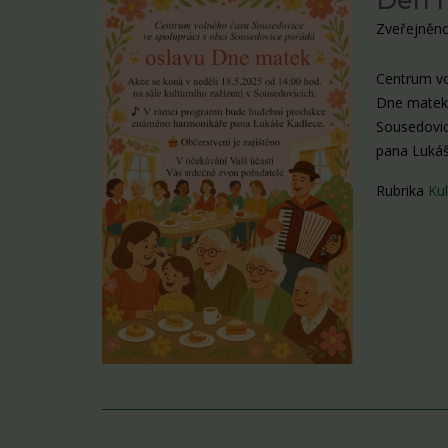
Den 
Zveřejněno
Centrum vo
Dne matek 
Sousedovic
pana Lukáš
Rubrika
Kul