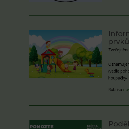
Infor
prvk
Zveřejněno
Oznamujeme
(vedle poh
houpačky- v
Rubrika
no
Poděk