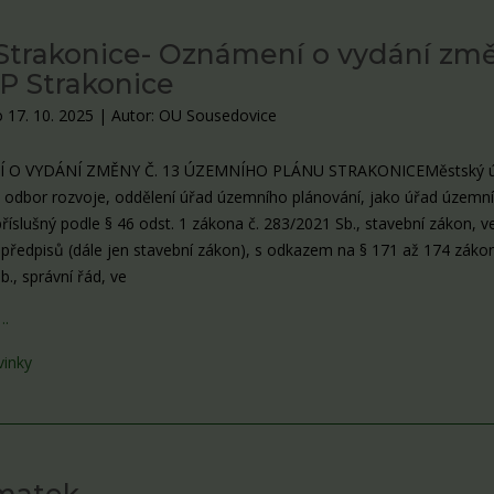
trakonice- Oznámení o vydání zm
ÚP Strakonice
 17. 10. 2025
|
Autor: OU Sousedovice
 O VYDÁNÍ ZMĚNY Č. 13 ÚZEMNÍHO PLÁNU STRAKONICEMěstský 
, odbor rozvoje, oddělení úřad územního plánování, jako úřad územn
říslušný podle § 46 odst. 1 zákona č. 283/2021 Sb., stavební zákon, v
 předpisů (dále jen stavební zákon), s odkazem na § 171 až 174 zákon
., správní řád, ve
….
vinky