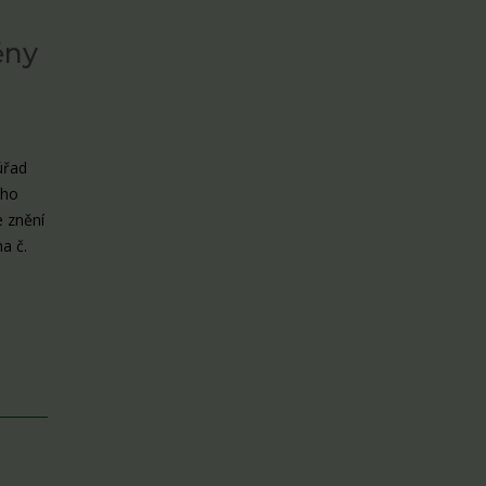
ěny
úřad
ího
e znění
a č.