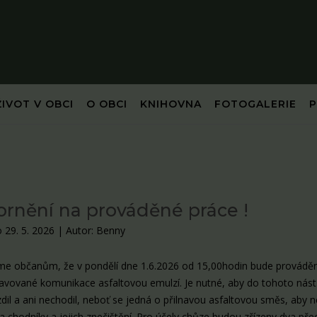
ŽIVOT V OBCI
O OBCI
KNIHOVNA
FOTOGALERIE
rnění na prováděné práce !
 29. 5. 2026
|
Autor: Benny
 občanům, že v pondělí dne 1.6.2026 od 15,00hodin bude provádě
ravované komunikace asfaltovou emulzí. Je nutné, aby do tohoto nást
dil a ani nechodil, neboť se jedná o přilnavou asfaltovou směs, aby 
a chodníky a jejich znečištění. Pro účely chůze budou zřízeny dva př