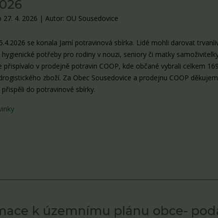
2026
 27. 4. 2026
|
Autor: OU Sousedovice
.4.2026 se konala Jarní potravinová sbírka. Lidé mohli darovat trvanli
 hygienické potřeby pro rodiny v nouzi, seniory či matky samoživitelky
se přispívalo v prodejně potravin COOP, kde občané vybrali celkem 16
 drogistického zboží. Za Obec Sousedovice a prodejnu COOP děkuje
 přispěli do potravinové sbírky.
vinky
mace k územnímu plánu obce- pod