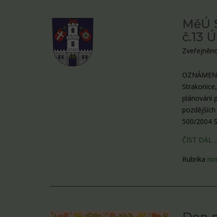
MěÚ S
č.13 
Zveřejněno
OZNÁMENÍ
Strakonice
plánování p
pozdějších
500/2004 Sb
ČÍST DÁL 
Rubrika
no