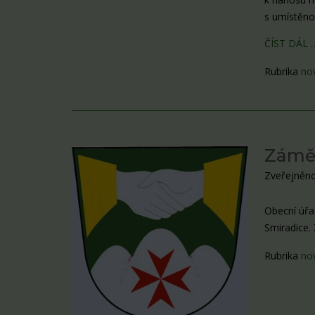
s umístěnou
ČÍST DÁL 
Rubrika
no
Zámě
Zveřejněno
Obecní úřa
Smiradice.
Rubrika
no