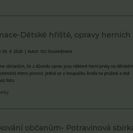
mace-Dětské hřiště, opravy herních
ů
 30. 4. 2026
|
Autor: OU Sousedovice
 občanům, že z důvodu oprav jsou některé herní prvky na dětském 
ostinství) mimo provoz. Jedná se o houpačku žirafa na pružině a dvě
iz foto.
vinky
ování občanům- Potravinová sbírk