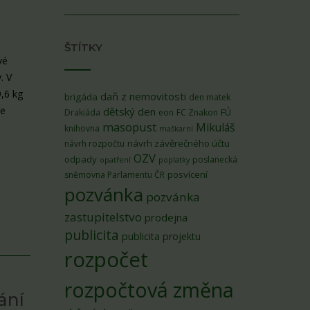
ŠTÍTKY
vé
. V
9,6 kg
daň z nemovitosti
brigáda
den matek
me
dětský den
FÚ
Drakiáda
eon
FC Znakon
masopust
Mikuláš
knihovna
maškarní
návrh závěrečného účtu
návrh rozpočtu
OZV
odpady
poslanecká
opatření
poplatky
posvícení
sněmovna Parlamentu ČR
pozvánka
pozvánka
zastupitelstvo
prodejna
publicita
publicita projektu
rozpočet
rozpočtová změna
ání