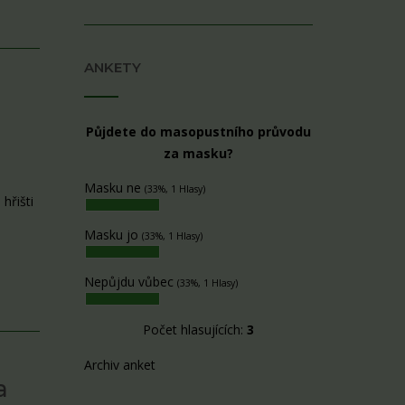
ANKETY
Půjdete do masopustního průvodu
za masku?
Masku ne
(33%, 1 Hlasy)
hřišti
Masku jo
(33%, 1 Hlasy)
Nepůjdu vůbec
(33%, 1 Hlasy)
Počet hlasujících:
3
Archiv anket
a