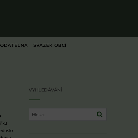
PODATELNA
SVAZEK OBCÍ
VYHLEDÁVÁNÍ
n
řiku
nedošlo
echody