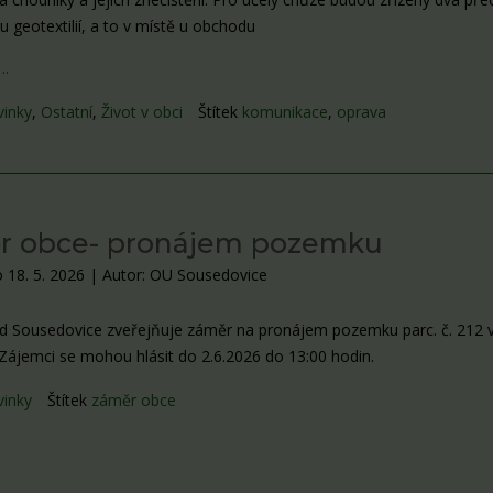
 geotextilií, a to v místě u obchodu
….
vinky
,
Ostatní
,
Život v obci
Štítek
komunikace
,
oprava
r obce- pronájem pozemku
 18. 5. 2026
|
Autor: OU Sousedovice
d Sousedovice zveřejňuje záměr na pronájem pozemku parc. č. 212 v 
 Zájemci se mohou hlásit do 2.6.2026 do 13:00 hodin.
vinky
Štítek
záměr obce