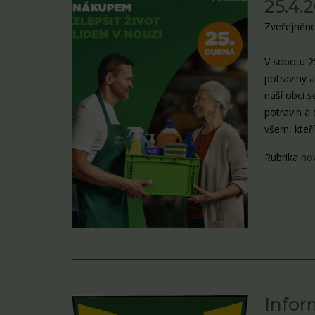
25.4.
Zveřejněno
V sobotu 25
potraviny a
naší obci 
potravin a
všem, kteří
Rubrika
no
Infor