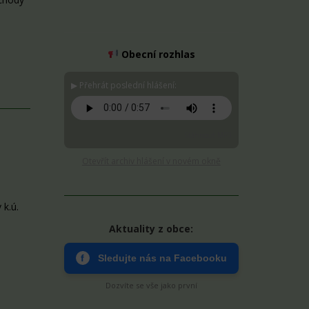
Obecní rozhlas
▶ Přehrát poslední hlášení:
Stáhnout MP3
Otevřít archiv hlášení v novém okně
k.ú.
Aktuality z obce:
f
Sledujte nás na Facebooku
Dozvíte se vše jako první