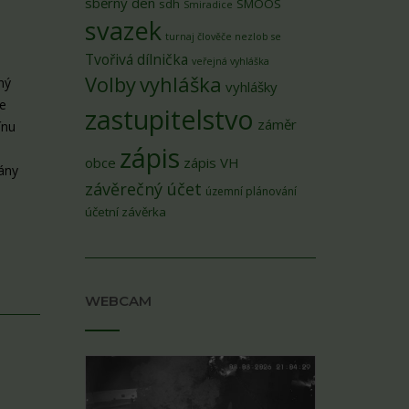
sběrný den
sdh
SMOOS
Smiradice
svazek
turnaj člověče nezlob se
Tvořivá dílnička
veřejná vyhláška
Volby
vyhláška
ný
vyhlášky
te
zastupitelstvo
záměr
ínu
zápis
obce
zápis VH
ány
závěrečný účet
územní plánování
účetní závěrka
WEBCAM