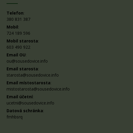
Telefon
:
380 831 387
Mobil
:
724 189 596
Mobil starosta
:
603 490 922
Email OU
:
ou@sousedovice.info
Email starosta
:
starosta@sousedovice.info
Email místostarosta
:
mistostarosta@sousedovice.info
Email účetní
:
ucetni@sousedovice.info
Datová schránka
:
fmhbsrq