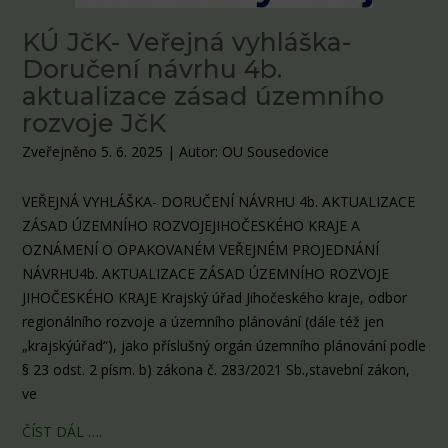
KÚ JčK- Veřejná vyhláška-
Doručení návrhu 4b.
aktualizace zásad územního
rozvoje JčK
Zveřejněno 5. 6. 2025
|
Autor: OU Sousedovice
VEŘEJNÁ VYHLÁŠKA- DORUČENÍ NÁVRHU 4b. AKTUALIZACE
ZÁSAD ÚZEMNÍHO ROZVOJEJIHOČESKÉHO KRAJE A
OZNÁMENÍ O OPAKOVANÉM VEŘEJNÉM PROJEDNÁNÍ
NÁVRHU4b. AKTUALIZACE ZÁSAD ÚZEMNÍHO ROZVOJE
JIHOČESKÉHO KRAJE Krajský úřad Jihočeského kraje, odbor
regionálního rozvoje a územního plánování (dále též jen
„krajskýúřad“), jako příslušný orgán územního plánování podle
§ 23 odst. 2 písm. b) zákona č. 283/2021 Sb.,stavební zákon,
ve
ČÍST DÁL ….