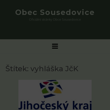
Skip
to
Obec Sousedovice
content
Oficiální stránky Obce Sousedovice
Štítek:
vyhláška JčK