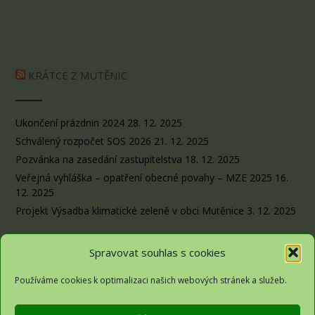
KRÁTCE Z MUTĚNIC
Ukončení prázdnin 2024
28. 12. 2025
Schválený rozpočet SOS 2026
21. 12. 2025
Pozvánka na zasedání zastupitelstva
18. 12. 2025
Veřejná vyhláška – opatření obecné povahy – MZE 2025
16.
12. 2025
Projekt Výsadba klimatické zeleně v obci Mutěnice
3. 12. 2025
Spravovat souhlas s cookies
Používáme cookies k optimalizaci našich webových stránek a služeb.
Obec Sousedovice© 2026