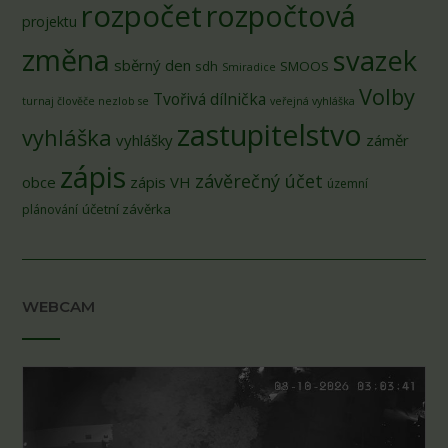
rozpočet
rozpočtová
projektu
změna
svazek
sběrný den
sdh
SMOOS
Smiradice
Volby
Tvořivá dílnička
turnaj člověče nezlob se
veřejná vyhláška
zastupitelstvo
vyhláška
vyhlášky
záměr
zápis
závěrečný účet
obce
zápis VH
územní
účetní závěrka
plánování
WEBCAM