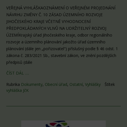
VEŘEJNÁ VYHLÁŠKAOZNÁMENÍ O VEŘEJNÉM PROJEDNÁNÍ
NÁVRHU ZMĚNY Č. 10 ZÁSAD ÚZEMNÍHO ROZVOJE
JIHOČESKÉHO KRAJE VČETNĚ VYHODNOCENÍ
PŘEDPOKLÁDANÝCH VLIVŮ NA UDRŽITELNÝ ROZVOJ
ÚZEMÍKrajský úřad Jihočeského kraje, odbor regionálního
rozvoje a územního plánování jakožto úřad územního
plánování (dále jen „pořizovatel“) příslušný podle § 46 odst. 1
zákona č. 283/2021 Sb., stavební zákon, ve znění pozdějších
předpisů (dále
ČÍST DÁL ….
Rubrika
Dokumenty
,
Obecní úřad
,
Ostatní
,
Vyhlášky
Štítek
vyhláška JčK