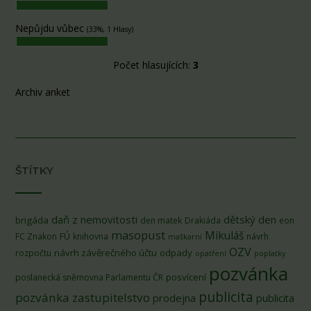
Nepůjdu vůbec
(33%, 1 Hlasy)
Počet hlasujících:
3
Archiv anket
ŠTÍTKY
daň z nemovitosti
dětský den
brigáda
den matek
Drakiáda
eon
masopust
Mikuláš
FÚ
FC Znakon
knihovna
návrh
maškarní
OZV
návrh závěrečného účtu
odpady
rozpočtu
opatření
poplatky
pozvánka
posvícení
poslanecká sněmovna Parlamentu ČR
publicita
pozvánka zastupitelstvo
prodejna
publicita