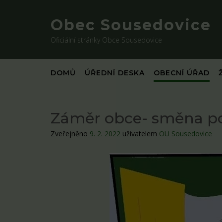
Skip
to
Obec Sousedovice
content
Oficiální stránky Obce Sousedovice
DOMŮ
ÚŘEDNÍ DESKA
OBECNÍ ÚŘAD
Záměr obce- směna 
Zveřejněno
9. 2. 2022
uživatelem
OU Sousedovice