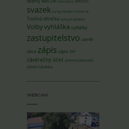
sběrný den
sdh
SMOOS
Smiradice
svazek
turnaj člověče nezlob se
Tvořivá dílnička
veřejná vyhláška
Volby
vyhláška
vyhlášky
zastupitelstvo
záměr
zápis
obce
zápis VH
závěrečný účet
územní plánování
účetní závěrka
WEBCAM