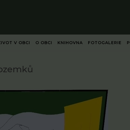
ŽIVOT V OBCI
O OBCI
KNIHOVNA
FOTOGALERIE
pozemků