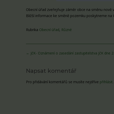
Obecní úřad zveřejňuje záměr obce na směnu nově vz
Bližší informace ke směně pozemku poskytneme na OÚ
Rubrika
Obecní úřad
,
Různé
Post
←
JčK- Oznámení o zasedání zastupitelstva JčK dne 2
navigation
Napsat komentář
Pro přidávání komentářů se musíte nejdříve
přihlásit
.