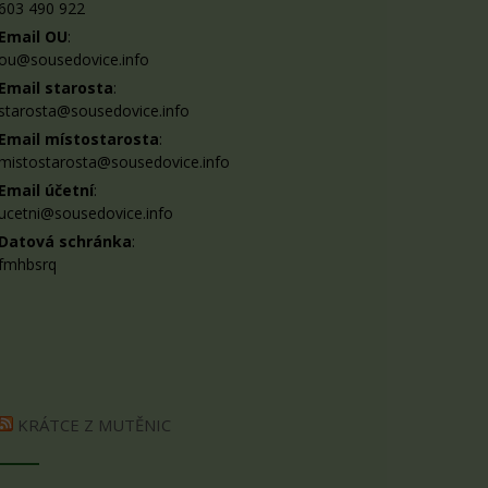
603 490 922
Email OU
:
ou@sousedovice.info
Email starosta
:
starosta@sousedovice.info
Email místostarosta
:
mistostarosta@sousedovice.info
Email účetní
:
ucetni@sousedovice.info
Datová schránka
:
fmhbsrq
KRÁTCE Z MUTĚNIC