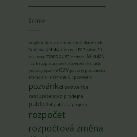
ŠTÍTKY
daň z nemovitosti
brigáda
den matek
dětský den
FÚ
Drakiáda
eon
FC Znakon
masopust
Mikuláš
knihovna
maškarní
návrh závěrečného účtu
návrh rozpočtu
OZV
odpady
poslanecká
opatření
poplatky
posvícení
sněmovna Parlamentu ČR
pozvánka
pozvánka
zastupitelstvo
prodejna
publicita
publicita projektu
rozpočet
rozpočtová změna