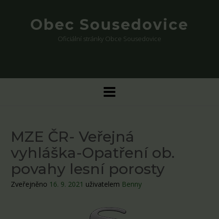
Skip
to
Obec Sousedovice
content
Oficiální stránky Obce Sousedovice
MZE ČR- Veřejná
vyhláška-Opatření ob.
povahy lesní porosty
Zveřejněno
16. 9. 2021
uživatelem
Benny