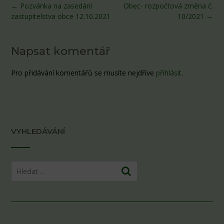
Post
←
Pozvánka na zasedání
Obec- rozpočtová změna č.
navigation
zastupitelstva obce 12.10.2021
10/2021
→
Napsat komentář
Pro přidávání komentářů se musíte nejdříve
přihlásit
.
VYHLEDÁVÁNÍ