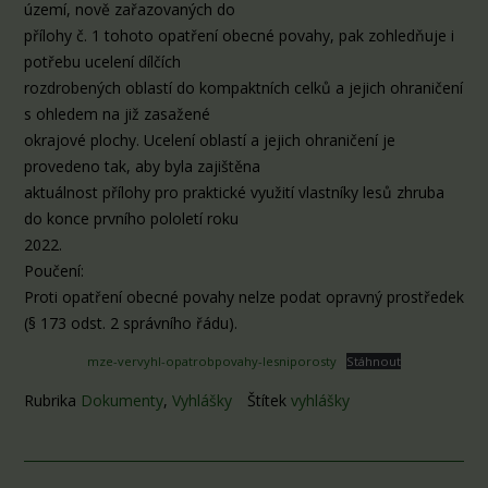
území, nově zařazovaných do
přílohy č. 1 tohoto opatření obecné povahy, pak zohledňuje i
potřebu ucelení dílčích
rozdrobených oblastí do kompaktních celků a jejich ohraničení
s ohledem na již zasažené
okrajové plochy. Ucelení oblastí a jejich ohraničení je
provedeno tak, aby byla zajištěna
aktuálnost přílohy pro praktické využití vlastníky lesů zhruba
do konce prvního pololetí roku
2022.
Poučení:
Proti opatření obecné povahy nelze podat opravný prostředek
(§ 173 odst. 2 správního řádu).
mze-vervyhl-opatrobpovahy-lesniporosty
Stáhnout
Rubrika
Dokumenty
,
Vyhlášky
Štítek
vyhlášky