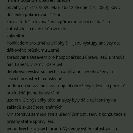
mění a doplňuje opatření obecné
povahy č.j.17110/2020-MZE-16212 ze dne 2. 4. 2020), kdy v
důsledku pokračování šíření
kůrovců došlo k zasažení a přímému ohrožení dalších
katastrálních území kůrovcovou
kalamitou.
Podkladem pro změnu přílohy č. 1 jsou výstupy analýzy dat
dálkového průzkumu Země
zpracované Ústavem pro hospodářskou úpravu lesů Brandýs
nad Labem, v rámci které byl
detekován výskyt suchých stromů a holin v ohrožených
lesních porostech a následně
hodnocen ve vztahu k zastoupení ohrožených lesních porostů
pro každé jedno katastrální
území v ČR. Výsledky této analýzy byly dále upřesněny na
základě skutečností známých
Ministerstvu zemědělství z úřední činnosti, tedy z konzultace s
orgány státní správy lesů
jednotlivých krajských úřadů. Výsledný výběr katastrálních