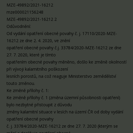
MZE-49892/2021-16212
mze000021156248
MZE-49892/2021-16212 2
Odůvodnění:
Od vydání opatření obecné povahy č. j. 17110/2020-MZE-
16212 ze dne 2. 4. 2020, ve znění
opatření obecné povahy č.j. 33784/2020-MZE-16212 ze dne
27. 7. 2020, které je tímto
opatřením obecné povahy měněno, došlo ke změně okolností
při vývoji kalamitního poškození
lesních porostů, na což reaguje Ministerstvo zemědělství
touto změnou.
Ke změně přílohy č. 1:
Ke změně přílohy č. 1 (změna územní působnosti opatření)
bylo nezbytné přistoupit z důvodu
změny kalamitní situace v lesích na území ČR od doby vydání
opatření obecné povahy
č. j. 33784/2020-MZE-16212 ze dne 27. 7. 2020 (kterým se