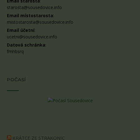
Email starosta
:
starosta@sousedovice.info
Email místostarosta
:
mistostarosta@sousedovice.info
Email účetní
:
ucetni@sousedovice.info
Datová schránka
:
fmhbsrq
POČASÍ
KRÁTCE ZE STRAKONIC