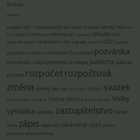
ŠTÍTKY
daň z nemovitosti
dětský den
brigáda
den matek
Drakiáda
eon
masopust
Mikuláš
FÚ
FC Znakon
knihovna
návrh
maškarní
OZV
návrh závěrečného účtu
odpady
rozpočtu
opatření
poplatky
pozvánka
posvícení
poslanecká sněmovna Parlamentu ČR
publicita
pozvánka zastupitelstvo
prodejna
publicita
rozpočet
rozpočtová
projektu
změna
svazek
sběrný den
sdh
SMOOS
Smiradice
Volby
Tvořivá dílnička
turnaj člověče nezlob se
veřejná vyhláška
zastupitelstvo
vyhláška
vyhlášky
záměr
zápis
závěrečný účet
obce
zápis VH
územní
účetní závěrka
plánování