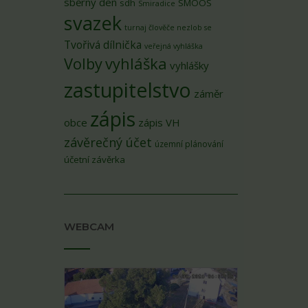
sběrný den
sdh
SMOOS
Smiradice
svazek
turnaj člověče nezlob se
Tvořivá dílnička
veřejná vyhláška
Volby
vyhláška
vyhlášky
zastupitelstvo
záměr
zápis
obce
zápis VH
závěrečný účet
územní plánování
účetní závěrka
WEBCAM