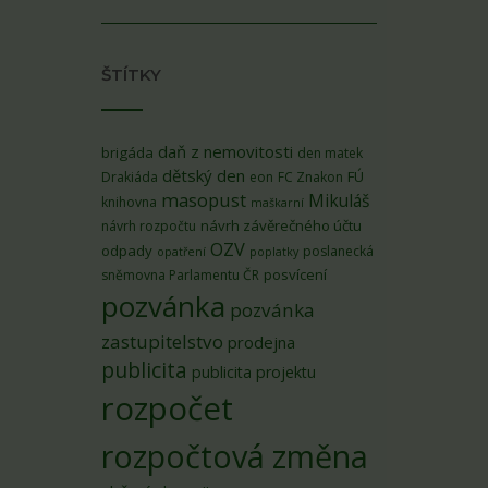
ŠTÍTKY
daň z nemovitosti
brigáda
den matek
dětský den
FÚ
Drakiáda
eon
FC Znakon
masopust
Mikuláš
knihovna
maškarní
návrh závěrečného účtu
návrh rozpočtu
OZV
odpady
poslanecká
opatření
poplatky
posvícení
sněmovna Parlamentu ČR
pozvánka
pozvánka
zastupitelstvo
prodejna
publicita
publicita projektu
rozpočet
rozpočtová změna