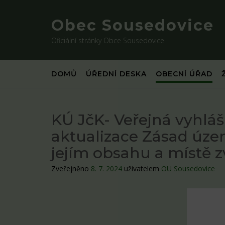
Skip
to
Obec Sousedovice
content
Oficiální stránky Obce Sousedovice
DOMŮ
ÚŘEDNÍ DESKA
OBECNÍ ÚŘAD
KÚ JčK- Veřejná vyhláš
aktualizace Zásad úze
jejím obsahu a místě 
Zveřejněno
8. 7. 2024
uživatelem
OU Sousedovice