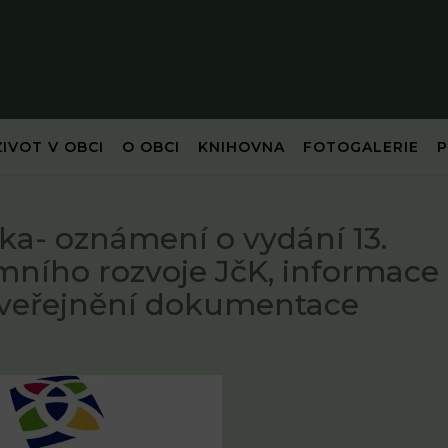
ŽIVOT V OBCI
O OBCI
KNIHOVNA
FOTOGALERIE
ka- oznámení o vydání 13.
mního rozvoje JčK, informace
zveřejnění dokumentace