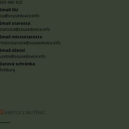
603 490 922
Email OU
:
ou@sousedovice.info
Email starosta
:
starosta@sousedovice.info
Email místostarosta
:
mistostarosta@sousedovice.info
Email účetní
:
ucetni@sousedovice.info
Datová schránka
:
fmhbsrq
KRÁTCE Z MUTĚNIC