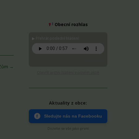
Obecní rozhlas
▶ Přehrát poslední hlášení:
Stáhnout MP3
ličům
→
Otevřít archiv hlášení v novém okně
Aktuality z obce:
f
Sledujte nás na Facebooku
Dozvíte se vše jako první