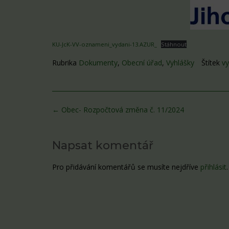
KU-JcK-VV-oznameni_vydani-13.AZUR_
Stáhnout
Rubrika
Dokumenty
,
Obecní úřad
,
Vyhlášky
Štítek
vy
Post
←
Obec- Rozpočtová změna č. 11/2024
navigation
Napsat komentář
Pro přidávání komentářů se musíte nejdříve
přihlásit
.