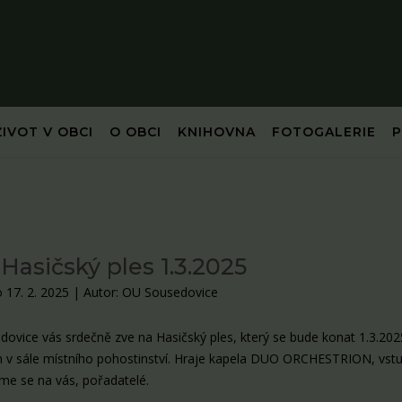
ŽIVOT V OBCI
O OBCI
KNIHOVNA
FOTOGALERIE
Hasičský ples 1.3.2025
 17. 2. 2025
|
Autor: OU Sousedovice
ovice vás srdečně zve na Hasičský ples, který se bude konat 1.3.202
n v sále místního pohostinství. Hraje kapela DUO ORCHESTRION, vst
me se na vás, pořadatelé.