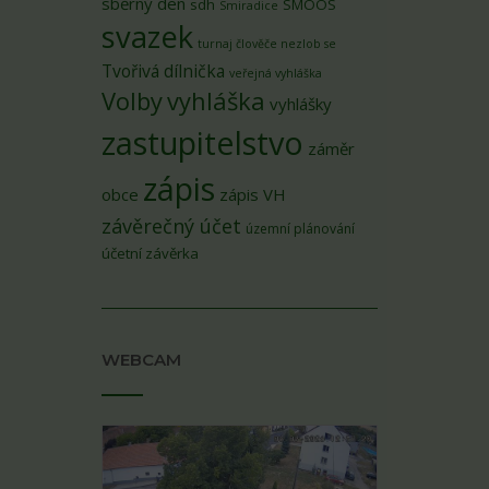
sběrný den
sdh
SMOOS
Smiradice
svazek
turnaj člověče nezlob se
Tvořivá dílnička
veřejná vyhláška
Volby
vyhláška
vyhlášky
zastupitelstvo
záměr
zápis
obce
zápis VH
závěrečný účet
územní plánování
účetní závěrka
WEBCAM