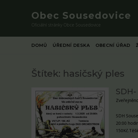
Skip
to
Obec Sousedovice
content
Oficiální stránky Obce Sousedovice
DOMŮ
ÚŘEDNÍ DESKA
OBECNÍ ÚŘAD
Štítek:
hasičský ples
SDH- 
Zveřejněno
SDH Soused
20:00 hodi
150Kč.Těší