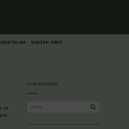
PODATELNA
SVAZEK OBCÍ
VYHLEDÁVÁNÍ
5 od
upné