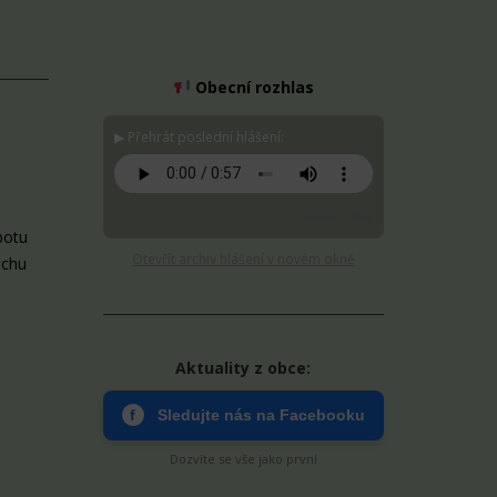
Obecní rozhlas
▶ Přehrát poslední hlášení:
Stáhnout MP3
botu
Otevřít archiv hlášení v novém okně
echu
Aktuality z obce:
f
Sledujte nás na Facebooku
Dozvíte se vše jako první