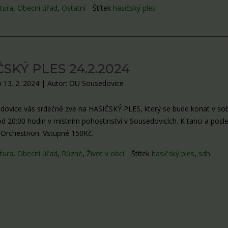
tura
,
Obecní úřad
,
Ostatní
Štítek
hasičský ples
SKÝ PLES 24.2.2024
 13. 2. 2024
|
Autor: OU Sousedovice
ovice vás srdečně zve na HASIČSKÝ PLES, který se bude konat v so
od 20:00 hodin v místním pohostinství v Sousedovicích. K tanci a posl
Orchestrion. Vstupné 150Kč.
tura
,
Obecní úřad
,
Různé
,
Život v obci
Štítek
hasičský ples
,
sdh