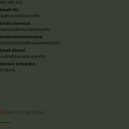
603 490 922
Email OU
:
ou@sousedovice.info
Email starosta
:
starosta@sousedovice.info
Email místostarosta
:
mistostarosta@sousedovice.info
Email účetní
:
ucetni@sousedovice.info
Datová schránka
:
fmhbsrq
KRÁTCE Z MUTĚNIC