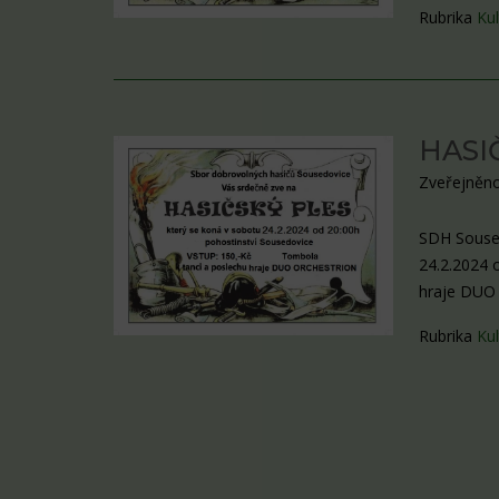
Rubrika
Kul
HASIČ
Zveřejněno
SDH Soused
24.2.2024 
hraje DUO 
Rubrika
Kul