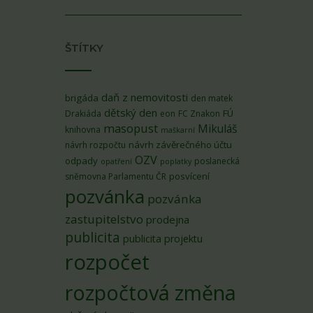
ŠTÍTKY
daň z nemovitosti
brigáda
den matek
dětský den
FÚ
Drakiáda
eon
FC Znakon
masopust
Mikuláš
knihovna
maškarní
návrh závěrečného účtu
návrh rozpočtu
OZV
odpady
poslanecká
opatření
poplatky
posvícení
sněmovna Parlamentu ČR
pozvánka
pozvánka
zastupitelstvo
prodejna
publicita
publicita projektu
rozpočet
rozpočtová změna