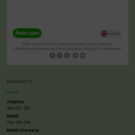
KONTAKTY
Telefon
:
380 831 387
Mobil
:
724 189 596
Mobil starosta
: