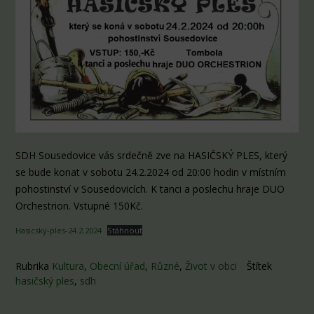
SDH Sousedovice vás srdečně zve na HASIČSKÝ PLES, který
se bude konat v sobotu 24.2.2024 od 20:00 hodin v místním
pohostinství v Sousedovicích. K tanci a poslechu hraje DUO
Orchestrion. Vstupné 150Kč.
Hasicsky-ples-24.2.2024
Stáhnout
Rubrika
Kultura
,
Obecní úřad
,
Různé
,
Život v obci
Štítek
hasičský ples
,
sdh