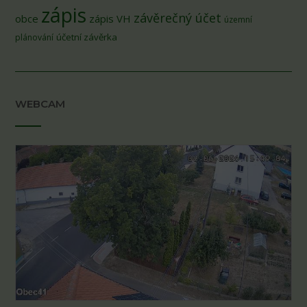
zápis
závěrečný účet
obce
zápis VH
územní
účetní závěrka
plánování
WEBCAM