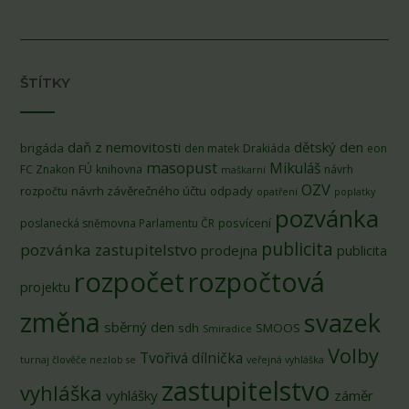
ŠTÍTKY
daň z nemovitosti
dětský den
brigáda
den matek
Drakiáda
eon
masopust
Mikuláš
FÚ
FC Znakon
knihovna
návrh
maškarní
OZV
návrh závěrečného účtu
odpady
rozpočtu
opatření
poplatky
pozvánka
posvícení
poslanecká sněmovna Parlamentu ČR
publicita
pozvánka zastupitelstvo
prodejna
publicita
rozpočet
rozpočtová
projektu
změna
svazek
sběrný den
sdh
SMOOS
Smiradice
Volby
Tvořivá dílnička
turnaj člověče nezlob se
veřejná vyhláška
zastupitelstvo
vyhláška
vyhlášky
záměr