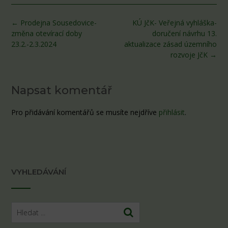
Post
←
Prodejna Sousedovice-
KÚ JčK- Veřejná vyhláška-
navigation
změna otevírací doby
doručení návrhu 13.
23.2.-2.3.2024
aktualizace zásad územního
rozvoje JčK
→
Napsat komentář
Pro přidávání komentářů se musíte nejdříve
přihlásit
.
VYHLEDÁVÁNÍ