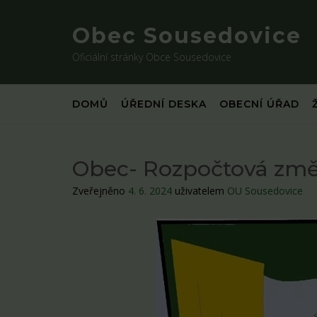
Skip
to
Obec Sousedovice
content
Oficiální stránky Obce Sousedovice
DOMŮ
ÚŘEDNÍ DESKA
OBECNÍ ÚŘAD
Obec- Rozpočtová změn
Zveřejněno
4. 6. 2024
uživatelem
OU Sousedovice