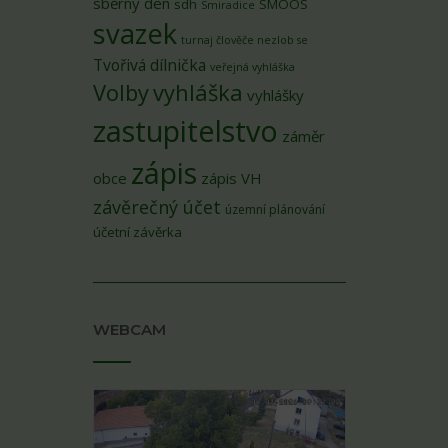
sběrný den
sdh
SMOOS
Smiradice
svazek
turnaj člověče nezlob se
Tvořivá dílnička
veřejná vyhláška
Volby
vyhláška
vyhlášky
zastupitelstvo
záměr
zápis
obce
zápis VH
závěrečný účet
územní plánování
účetní závěrka
WEBCAM