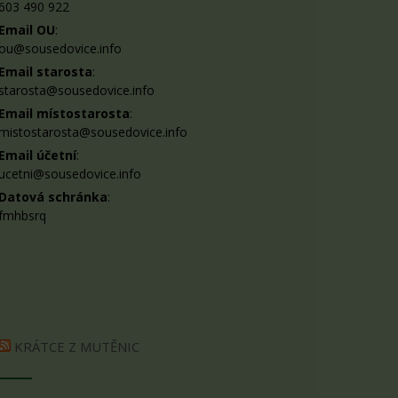
603 490 922
Email OU
:
ou@sousedovice.info
Email starosta
:
starosta@sousedovice.info
Email místostarosta
:
mistostarosta@sousedovice.info
Email účetní
:
ucetni@sousedovice.info
Datová schránka
:
fmhbsrq
KRÁTCE Z MUTĚNIC