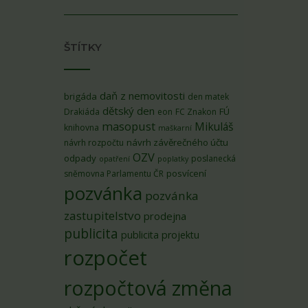
ŠTÍTKY
daň z nemovitosti
brigáda
den matek
dětský den
FÚ
Drakiáda
eon
FC Znakon
masopust
Mikuláš
knihovna
maškarní
návrh závěrečného účtu
návrh rozpočtu
OZV
odpady
poslanecká
opatření
poplatky
posvícení
sněmovna Parlamentu ČR
pozvánka
pozvánka
zastupitelstvo
prodejna
publicita
publicita projektu
rozpočet
rozpočtová změna