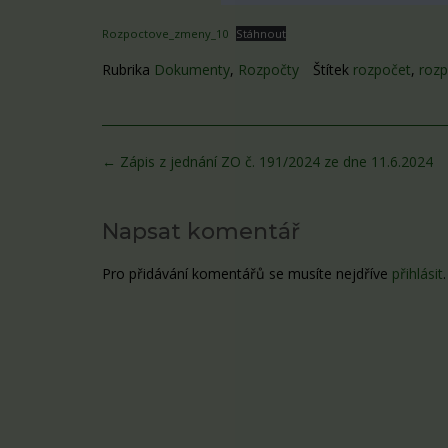
Rozpoctove_zmeny_10
Stáhnout
Rubrika
Dokumenty
,
Rozpočty
Štítek
rozpočet
,
roz
Post
←
Zápis z jednání ZO č. 191/2024 ze dne 11.6.2024
navigation
Napsat komentář
Pro přidávání komentářů se musíte nejdříve
přihlásit
.