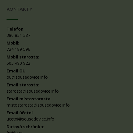
KONTAKTY
Telefon
:
380 831 387
Mobil
:
724 189 596
Mobil starosta
:
603 490 922
Email OU
:
ou@sousedovice.info
Email starosta
:
starosta@sousedovice.info
Email místostarosta
:
mistostarosta@sousedovice.info
Email účetní
:
ucetni@sousedovice.info
Datová schránka
:
fmhbsrq