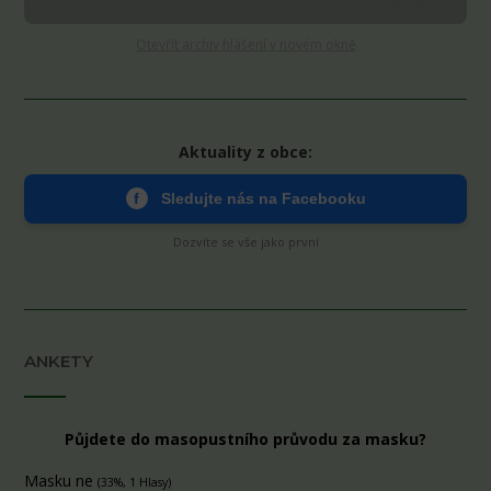
Stáhnout MP3
Otevřít archiv hlášení v novém okně
Aktuality z obce:
f
Sledujte nás na Facebooku
Dozvíte se vše jako první
ANKETY
Půjdete do masopustního průvodu za masku?
Masku ne
(33%, 1 Hlasy)