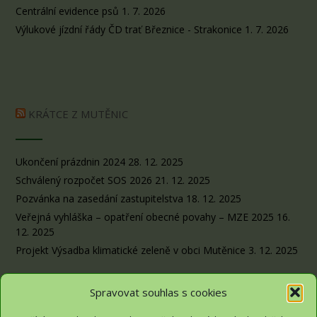
Centrální evidence psů
1. 7. 2026
Výlukové jízdní řády ČD trať Březnice - Strakonice
1. 7. 2026
KRÁTCE Z MUTĚNIC
Ukončení prázdnin 2024
28. 12. 2025
Schválený rozpočet SOS 2026
21. 12. 2025
Pozvánka na zasedání zastupitelstva
18. 12. 2025
Veřejná vyhláška – opatření obecné povahy – MZE 2025
16.
12. 2025
Projekt Výsadba klimatické zeleně v obci Mutěnice
3. 12. 2025
Spravovat souhlas s cookies