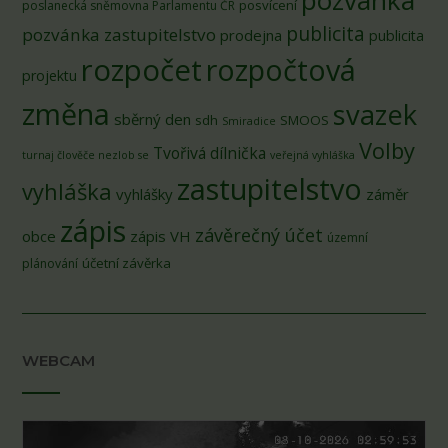
posvícení
poslanecká sněmovna Parlamentu ČR
publicita
pozvánka zastupitelstvo
prodejna
publicita
rozpočet
rozpočtová
projektu
změna
svazek
sběrný den
sdh
SMOOS
Smiradice
Volby
Tvořivá dílnička
turnaj člověče nezlob se
veřejná vyhláška
zastupitelstvo
vyhláška
vyhlášky
záměr
zápis
závěrečný účet
obce
zápis VH
územní
účetní závěrka
plánování
WEBCAM