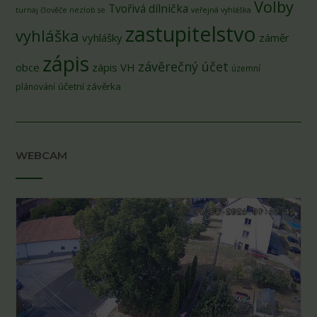
Volby
Tvořivá dílnička
turnaj člověče nezlob se
veřejná vyhláška
zastupitelstvo
vyhláška
vyhlášky
záměr
zápis
závěrečný účet
obce
zápis VH
územní
účetní závěrka
plánování
WEBCAM