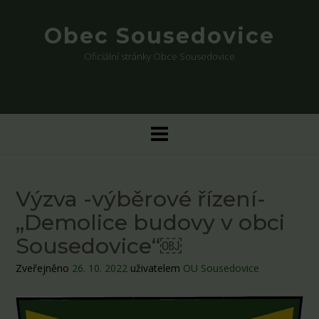
Skip
to
Obec Sousedovice
content
Oficiální stránky Obce Sousedovice
Výzva -výběrové řízení-
„Demolice budovy v obci
Sousedovice“￼
Zveřejněno
26. 10. 2022
uživatelem
OU Sousedovice