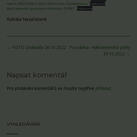
navrh-SMLOUVA-O-DILO-Demolice-Sousedovice
Stáhnout
MeU-stavebni-povoleni-demolice-SYPKY
Stáhnout
Rubrika Nezařazené
Post
←
FOTO-Drakiáda 26.10.2022
Pozvánka- Halloweenská párty
navigation
29.10.2022
→
Napsat komentář
Pro přidávání komentářů se musíte nejdříve
přihlásit
.
VYHLEDÁVÁNÍ