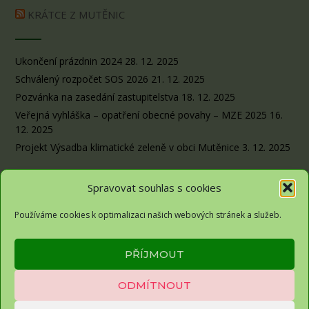
KRÁTCE Z MUTĚNIC
Ukončení prázdnin 2024
28. 12. 2025
Schválený rozpočet SOS 2026
21. 12. 2025
Pozvánka na zasedání zastupitelstva
18. 12. 2025
Veřejná vyhláška – opatření obecné povahy – MZE 2025
16.
12. 2025
Projekt Výsadba klimatické zeleně v obci Mutěnice
3. 12. 2025
Spravovat souhlas s cookies
Používáme cookies k optimalizaci našich webových stránek a služeb.
Obec Sousedovice© 2026
PŘÍJMOUT
Zásady ochrany osobních údajů
ODMÍTNOUT
Zásady cookies (EU)