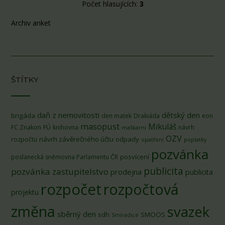
Počet hlasujících:
3
Archiv anket
ŠTÍTKY
daň z nemovitosti
dětský den
brigáda
den matek
Drakiáda
eon
masopust
Mikuláš
FÚ
FC Znakon
knihovna
návrh
maškarní
OZV
návrh závěrečného účtu
odpady
rozpočtu
opatření
poplatky
pozvánka
posvícení
poslanecká sněmovna Parlamentu ČR
publicita
pozvánka zastupitelstvo
prodejna
publicita
rozpočet
rozpočtová
projektu
změna
svazek
sběrný den
sdh
SMOOS
Smiradice