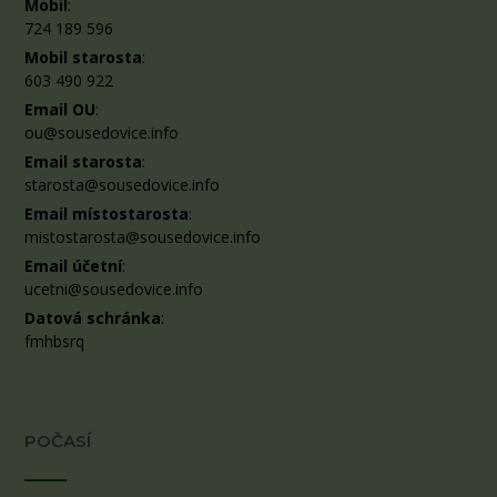
Mobil
:
724 189 596
Mobil starosta
:
603 490 922
Email OU
:
ou@sousedovice.info
Email starosta
:
starosta@sousedovice.info
Email místostarosta
:
mistostarosta@sousedovice.info
Email účetní
:
ucetni@sousedovice.info
Datová schránka
:
fmhbsrq
POČASÍ