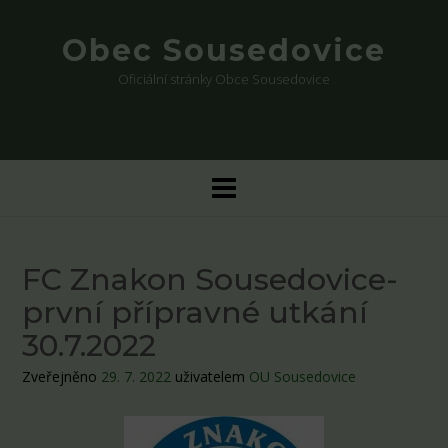
Skip
to
Obec Sousedovice
content
Oficiální stránky Obce Sousedovice
FC Znakon Sousedovice-
první přípravné utkání
30.7.2022
Zveřejněno
29. 7. 2022
uživatelem
OU Sousedovice