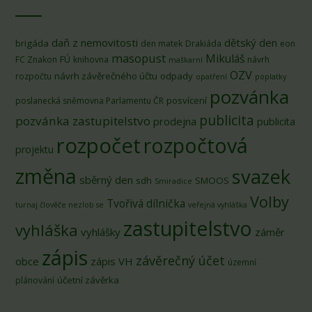
daň z nemovitosti
dětský den
brigáda
den matek
Drakiáda
eon
masopust
Mikuláš
FÚ
FC Znakon
knihovna
návrh
maškarní
OZV
návrh závěrečného účtu
odpady
rozpočtu
opatření
poplatky
pozvánka
posvícení
poslanecká sněmovna Parlamentu ČR
publicita
pozvánka zastupitelstvo
prodejna
publicita
rozpočet
rozpočtová
projektu
změna
svazek
sběrný den
sdh
SMOOS
Smiradice
Volby
Tvořivá dílnička
turnaj člověče nezlob se
veřejná vyhláška
zastupitelstvo
vyhláška
vyhlášky
záměr
zápis
závěrečný účet
obce
zápis VH
územní
účetní závěrka
plánování