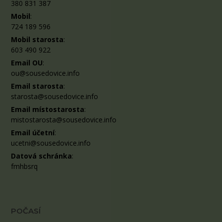
380 831 387
Mobil
:
724 189 596
Mobil starosta
:
603 490 922
Email OU
:
ou@sousedovice.info
Email starosta
:
starosta@sousedovice.info
Email místostarosta
:
mistostarosta@sousedovice.info
Email účetní
:
ucetni@sousedovice.info
Datová schránka
:
fmhbsrq
POČASÍ