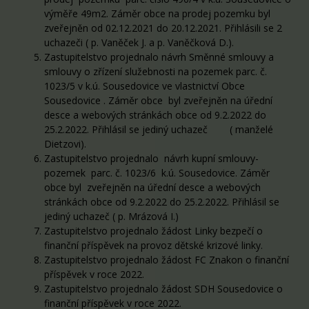
výměře 49m2. Záměr obce na prodej pozemku byl
zveřejněn od 02.12.2021 do 20.12.2021. Přihlásili se 2
uchazeči ( p. Vaněček J. a p. Vaněčková D.).
Zastupitelstvo projednalo návrh Směnné smlouvy a
smlouvy o zřízení služebnosti na pozemek parc. č.
1023/5 v k.ú. Sousedovice ve vlastnictví Obce
Sousedovice . Záměr obce byl zveřejněn na úřední
desce a webových stránkách obce od 9.2.2022 do
25.2.2022. Přihlásil se jediný uchazeč ( manželé
Dietzovi).
Zastupitelstvo projednalo návrh kupní smlouvy-
pozemek parc. č. 1023/6 k.ú. Sousedovice. Záměr
obce byl zveřejněn na úřední desce a webových
stránkách obce od 9.2.2022 do 25.2.2022. Přihlásil se
jediný uchazeč ( p. Mrázová I.)
Zastupitelstvo projednalo žádost Linky bezpečí o
finanční příspěvek na provoz dětské krizové linky.
Zastupitelstvo projednalo žádost FC Znakon o finanční
příspěvek v roce 2022.
Zastupitelstvo projednalo žádost SDH Sousedovice o
finanční příspěvek v roce 2022.