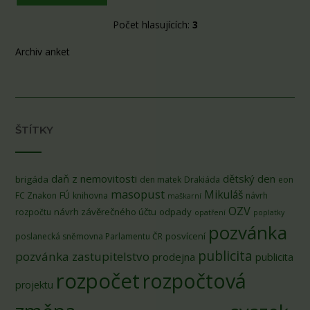
Počet hlasujících:
3
Archiv anket
ŠTÍTKY
daň z nemovitosti
dětský den
brigáda
den matek
Drakiáda
eon
masopust
Mikuláš
FÚ
FC Znakon
knihovna
návrh
maškarní
OZV
návrh závěrečného účtu
odpady
rozpočtu
opatření
poplatky
pozvánka
posvícení
poslanecká sněmovna Parlamentu ČR
publicita
pozvánka zastupitelstvo
prodejna
publicita
rozpočet
rozpočtová
projektu