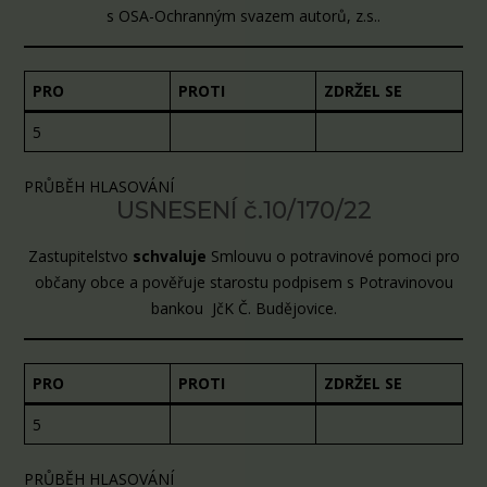
s OSA-Ochranným svazem autorů, z.s..
PRO
PROTI
ZDRŽEL SE
5
PRŮBĚH HLASOVÁNÍ
USNESENÍ č.10/170/22
Zastupitelstvo
schvaluje
Smlouvu o potravinové pomoci pro
občany obce a pověřuje starostu podpisem s Potravinovou
bankou JčK Č. Budějovice.
PRO
PROTI
ZDRŽEL SE
5
PRŮBĚH HLASOVÁNÍ