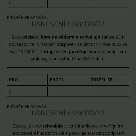
5
PRŮBĚH HLASOVÁNÍ
USNESENÍ č.08/170/22
Zastupitelstvo
bere na vědomí a schvaluje
žádost SDH
Sousedovice o finanční příspěvek na činnost v roce 2022 ve
výši 15.000Kč. Zastupitelstvo
pověřuje
starostu podpisem
smlouvy o poskytnutí finančního daru.
PRO
PROTI
ZDRŽEL SE
5
PRŮBĚH HLASOVÁNÍ
USNESENÍ č.09/170/22
Zastupitelstvo
schvaluje
Licenční smlouvu o veřejném
provozování hudebních děl a pověřuje starostu podpisem