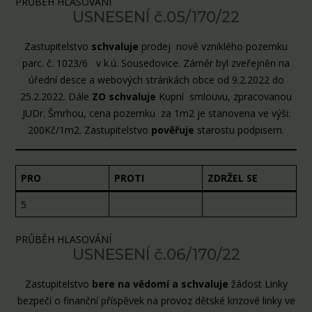
PRŮBĚH HLASOVÁNÍ
USNESENÍ č.05/170/22
Zastupitelstvo
schvaluje
prodej nově vzniklého pozemku
parc. č. 1023/6 v k.ú. Sousedovice. Záměr byl zveřejněn na
úřední desce a webových stránkách obce od 9.2.2022 do
25.2.2022. Dále
ZO schvaluje
Kupní smlouvu, zpracovanou
JUDr. Šmrhou, cena pozemku za 1m2 je stanovena ve výši:
200Kč/1m2. Zastupitelstvo
pověřuje
starostu podpisem.
PRO
PROTI
ZDRŽEL SE
5
PRŮBĚH HLASOVÁNÍ
USNESENÍ č.06/170/22
Zastupitelstvo
bere na vědomí a schvaluje
žádost Linky
bezpečí o finanční příspěvek na provoz dětské krizové linky ve