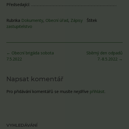
Předsedající: ………………………………………………………………………
Rubrika
Dokumenty
,
Obecní úřad
,
Zápisy
Štítek
zastupitelstvo
Post
←
Obecní brigáda sobota
Sběrný den odpadů
navigation
7.5.2022
7.-8.5.2022
→
Napsat komentář
Pro přidávání komentářů se musíte nejdříve
přihlásit
.
VYHLEDÁVÁNÍ