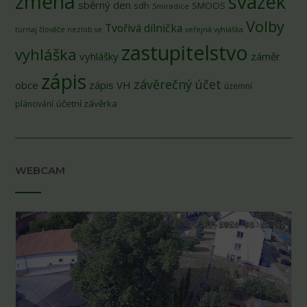
změna
svazek
sběrný den
sdh
SMOOS
Smiradice
Volby
Tvořivá dílnička
turnaj člověče nezlob se
veřejná vyhláška
zastupitelstvo
vyhláška
vyhlášky
záměr
zápis
závěrečný účet
obce
zápis VH
územní
účetní závěrka
plánování
WEBCAM