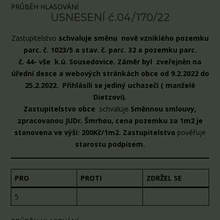
PRŮBĚH HLASOVÁNÍ
USNESENÍ č.04/170/22
Zastupitelstvo
schvaluje směnu nově vzniklého pozemku
parc. č. 1023/5 a stav. č. parc. 32 a pozemku parc.
č. 44- vše k.ú. Sousedovice. Záměr byl zveřejněn na
úřední desce a webových stránkách obce od 9.2.2022 do
25.2.2022. Přihlásili se jediný uchazeči ( manželé
Dietzovi).
Zastupitelstvo obce
schvaluje
Směnnou smlouvy,
zpracovanou JUDr. Šmrhou, cena pozemku za 1m2 je
stanovena ve výši: 200Kč/1m2. Zastupitelstvo
pověřuje
starostu podpisem.
PRO
PROTI
ZDRŽEL SE
5