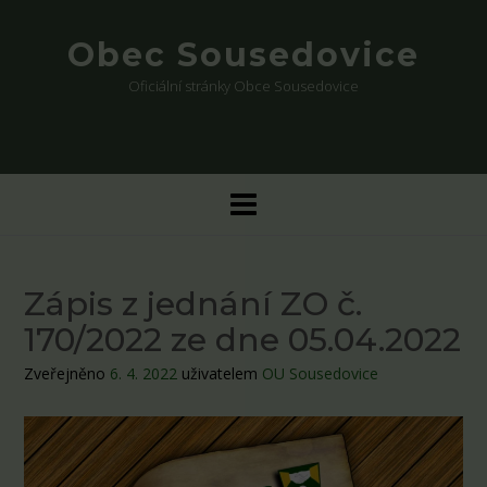
Skip
to
Obec Sousedovice
content
Oficiální stránky Obce Sousedovice
Zápis z jednání ZO č.
170/2022 ze dne 05.04.2022
Zveřejněno
6. 4. 2022
uživatelem
OU Sousedovice