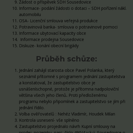
Žádost o příspěvek SDH Sousedovice
Informace- podání žádosti o dotaci – SDH pořízení nákl.
automobilu
OSA- Licenční smlouva veřejná produkce
Potravinová banka- smlouva o potravinové pomoci
Informace ubytovací kapacity obce
Informace prodejna Sousedovice
Diskuze- konání obecní brigády
Průběh schůze:
Jednání zahájil starosta obce Pavel Polanka, který
seznámil přítomné s programem jednání zastupitelstva
a konstatoval, že zastupitelstvo obce je
usnášeníschopné, protože je přítomna nadpoloviční
většina všech jeho členů
.
Proti předloženému
programu nebylo připomínek a zastupitelstvo se jím při
jednání řídilo.
Volba ověřovatelů : Nehéz Vladimír, Houdek Milan
Kontrola usnesení- vše splněno
Zastupitelstvo projednalo návrh Kupní smlouvy na
prodej pozemku parc. číslo 490/4 v k.ú. Sousedovice o