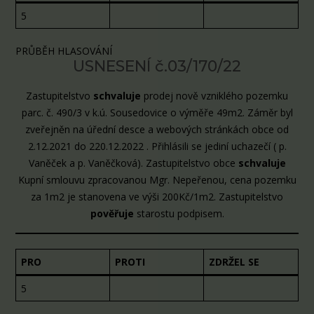
5
PRŮBĚH HLASOVÁNÍ
USNESENÍ č.03/170/22
Zastupitelstvo
schvaluje
prodej nově vzniklého pozemku
parc. č. 490/3 v k.ú. Sousedovice o výměře 49m2. Záměr byl
zveřejněn na úřední desce a webových stránkách obce od
2.12.2021 do 220.12.2022 . Přihlásili se jediní uchazečí ( p.
Vaněček a p. Vaněčková). Zastupitelstvo obce
schvaluje
Kupní smlouvu zpracovanou Mgr. Nepeřenou, cena pozemku
za 1m2 je stanovena ve výši 200Kč/1m2. Zastupitelstvo
pověřuje
starostu podpisem.
PRO
PROTI
ZDRŽEL SE
5