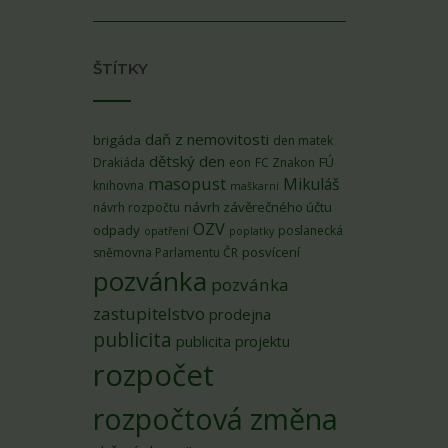
ŠTÍTKY
daň z nemovitosti
brigáda
den matek
dětský den
FÚ
Drakiáda
eon
FC Znakon
masopust
Mikuláš
knihovna
maškarní
návrh závěrečného účtu
návrh rozpočtu
OZV
odpady
poslanecká
opatření
poplatky
posvícení
sněmovna Parlamentu ČR
pozvánka
pozvánka
zastupitelstvo
prodejna
publicita
publicita projektu
rozpočet
rozpočtová změna