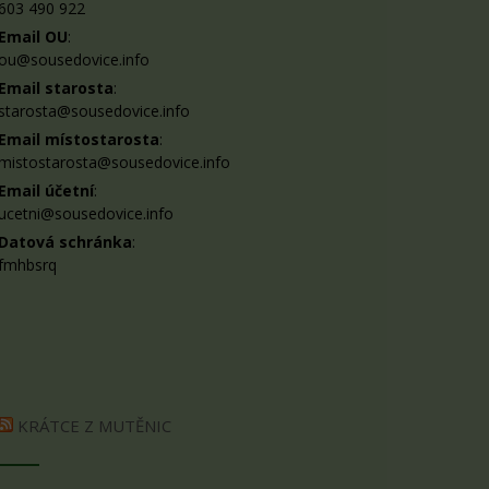
603 490 922
Email OU
:
ou@sousedovice.info
Email starosta
:
starosta@sousedovice.info
Email místostarosta
:
mistostarosta@sousedovice.info
Email účetní
:
ucetni@sousedovice.info
Datová schránka
:
fmhbsrq
KRÁTCE Z MUTĚNIC