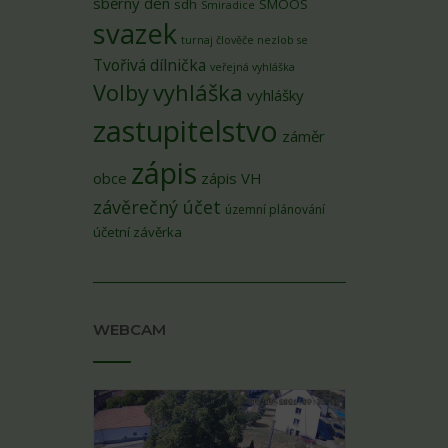
sběrný den
sdh
SMOOS
Smiradice
svazek
turnaj člověče nezlob se
Tvořivá dílnička
veřejná vyhláška
Volby
vyhláška
vyhlášky
zastupitelstvo
záměr
zápis
obce
zápis VH
závěrečný účet
územní plánování
účetní závěrka
WEBCAM