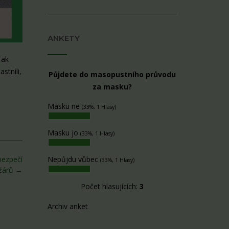
ANKETY
Tak
stnili,
Půjdete do masopustního průvodu
za masku?
Masku ne
(33%, 1 Hlasy)
Masku jo
(33%, 1 Hlasy)
bezpečí
Nepůjdu vůbec
(33%, 1 Hlasy)
žárů
→
Počet hlasujících:
3
Archiv anket