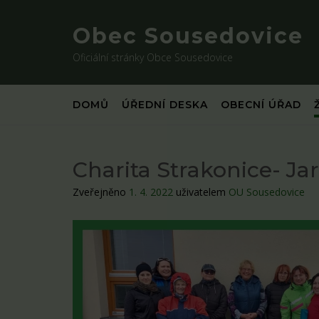
Skip
to
Obec Sousedovice
content
Oficiální stránky Obce Sousedovice
DOMŮ
ÚŘEDNÍ DESKA
OBECNÍ ÚŘAD
Charita Strakonice- Jar
Zveřejněno
1. 4. 2022
uživatelem
OU Sousedovice