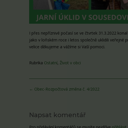
I přes nepříznivé počasí se ve čtvrtek 31.3.2022 konal
jako v loňském roce i letos společně uklidili veřejné 
velice děkujeme a vážíme si Vaší pomoci.
Rubrika
Ostatní
,
Život v obci
Post
←
Obec-Rozpočtová změna č. 4/2022
navigation
Napsat komentář
Pro přidávání komentářů se musíte nejdříve
přihlásit
.