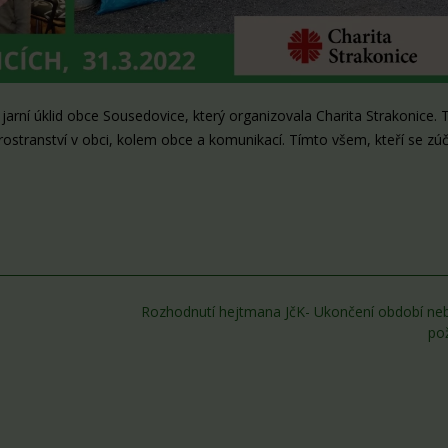
 jarní úklid obce Sousedovice, který organizovala Charita Strakonice. 
prostranství v obci, kolem obce a komunikací. Tímto všem, kteří se zúča
Rozhodnutí hejtmana JčK- Ukončení období ne
po