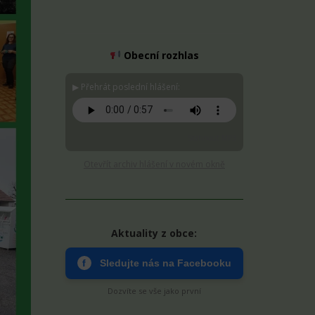
Obecní rozhlas
▶ Přehrát poslední hlášení:
Stáhnout MP3
Otevřít archiv hlášení v novém okně
Aktuality z obce:
f
Sledujte nás na Facebooku
Dozvíte se vše jako první