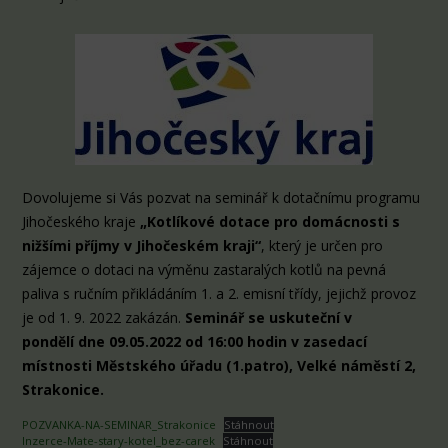
Dovolujeme si Vás pozvat na seminář k dotačnímu programu
Jihočeského kraje
„Kotlíkové dotace pro domácnosti s
nižšími příjmy v Jihočeském kraji“
, který je určen pro
zájemce o dotaci na výměnu zastaralých kotlů na pevná
paliva s ručním přikládáním 1. a 2. emisní třídy, jejichž provoz
je od 1. 9. 2022 zakázán.
Seminář se uskuteční v
pondělí dne 09.05.2022 od 16:00 hodin v zasedací
místnosti Městského úřadu (1.patro), Velké náměstí 2,
Strakonice.
POZVANKA-NA-SEMINAR_Strakonice
Stáhnout
Inzerce-Mate-stary-kotel_bez-carek
Stáhnout