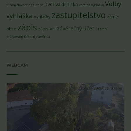
Volby
Tvořivá dílnička
turnaj člověče nezlob se
veřejná vyhláška
zastupitelstvo
vyhláška
vyhlášky
záměr
zápis
závěrečný účet
obce
zápis VH
územní
účetní závěrka
plánování
WEBCAM