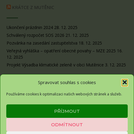
KRÁTCE Z MUTĚNIC
Ukončení prázdnin 2024
28. 12. 2025
Schválený rozpočet SOS 2026
21. 12. 2025
Pozvánka na zasedání zastupitelstva
18. 12. 2025
Veřejná vyhláška – opatření obecné povahy – MZE 2025
16.
12. 2025
Projekt Výsadba klimatické zeleně v obci Mutěnice
3. 12. 2025
Spravovat souhlas s cookies
Používáme cookies k optimalizaci našich webových stránek a služeb.
Obec Sousedovice© 2026
PŘÍJMOUT
Zásady ochrany osobních údajů
ODMÍTNOUT
Zásady cookies (EU)