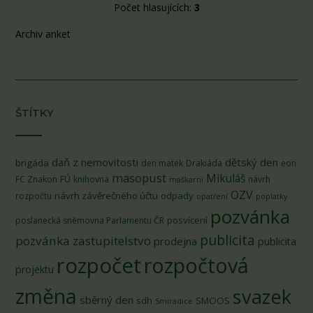
Počet hlasujících:
3
Archiv anket
ŠTÍTKY
daň z nemovitosti
dětský den
brigáda
den matek
Drakiáda
eon
masopust
Mikuláš
FÚ
FC Znakon
knihovna
návrh
maškarní
OZV
návrh závěrečného účtu
odpady
rozpočtu
opatření
poplatky
pozvánka
posvícení
poslanecká sněmovna Parlamentu ČR
publicita
pozvánka zastupitelstvo
prodejna
publicita
rozpočet
rozpočtová
projektu
změna
svazek
sběrný den
sdh
SMOOS
Smiradice