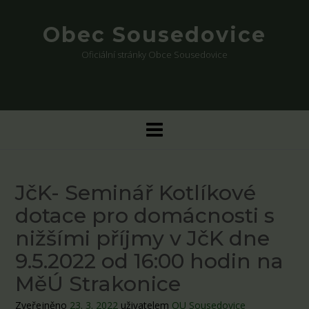
Skip
to
Obec Sousedovice
content
Oficiální stránky Obce Sousedovice
JčK- Seminář Kotlíkové
dotace pro domácnosti s
nižšími příjmy v JčK dne
9.5.2022 od 16:00 hodin na
MěÚ Strakonice
Zveřejněno
23. 3. 2022
uživatelem
OU Sousedovice