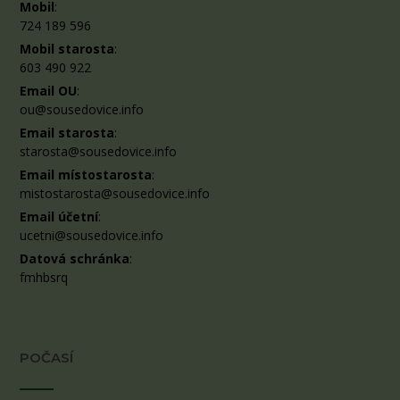
Mobil
:
724 189 596
Mobil starosta
:
603 490 922
Email OU
:
ou@sousedovice.info
Email starosta
:
starosta@sousedovice.info
Email místostarosta
:
mistostarosta@sousedovice.info
Email účetní
:
ucetni@sousedovice.info
Datová schránka
:
fmhbsrq
POČASÍ