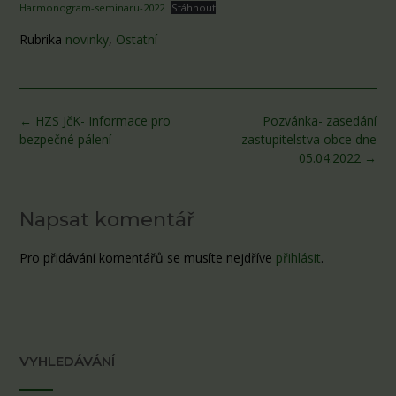
Harmonogram-seminaru-2022
Stáhnout
Rubrika
novinky
,
Ostatní
Post
←
HZS JčK- Informace pro
Pozvánka- zasedání
navigation
bezpečné pálení
zastupitelstva obce dne
05.04.2022
→
Napsat komentář
Pro přidávání komentářů se musíte nejdříve
přihlásit
.
VYHLEDÁVÁNÍ