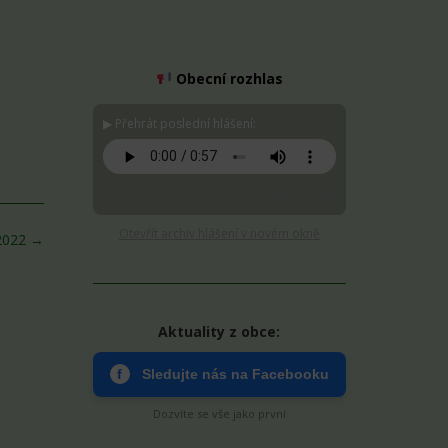
Obecní rozhlas
▶ Přehrát poslední hlášení:
Stáhnout MP3
Otevřít archiv hlášení v novém okně
 2022
→
Aktuality z obce:
f
Sledujte nás na Facebooku
Dozvíte se vše jako první