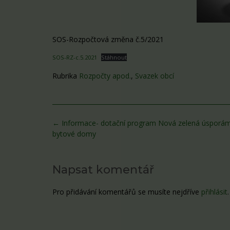
SOS-Rozpočtová změna č.5/2021
SOS-RZ-c.5.2021
Stáhnout
Rubrika
Rozpočty apod.
,
Svazek obcí
Post
←
Informace- dotační program Nová zelená úsporá
navigation
bytové domy
Napsat komentář
Pro přidávání komentářů se musíte nejdříve
přihlásit
.