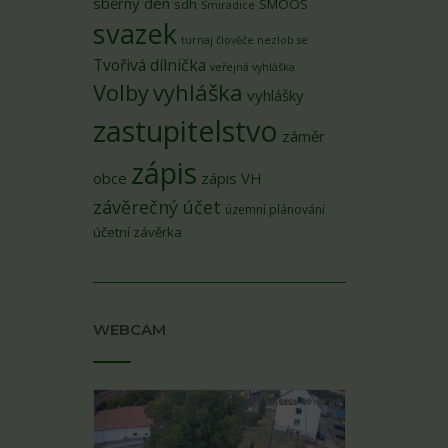
sběrný den
sdh
SMOOS
Smiradice
svazek
turnaj člověče nezlob se
Tvořivá dílnička
veřejná vyhláška
Volby
vyhláška
vyhlášky
zastupitelstvo
záměr
zápis
obce
zápis VH
závěrečný účet
územní plánování
účetní závěrka
WEBCAM