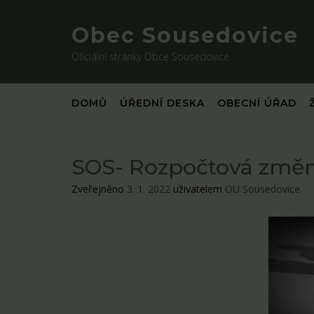
Skip
to
Obec Sousedovice
content
Oficiální stránky Obce Sousedovice
DOMŮ
ÚŘEDNÍ DESKA
OBECNÍ ÚŘAD
SOS- Rozpočtová změna
Zveřejněno
3. 1. 2022
uživatelem
OU Sousedovice