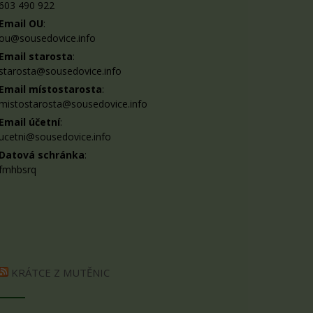
603 490 922
Email OU
:
ou@sousedovice.info
Email starosta
:
starosta@sousedovice.info
Email místostarosta
:
mistostarosta@sousedovice.info
Email účetní
:
ucetni@sousedovice.info
Datová schránka
:
fmhbsrq
KRÁTCE Z MUTĚNIC