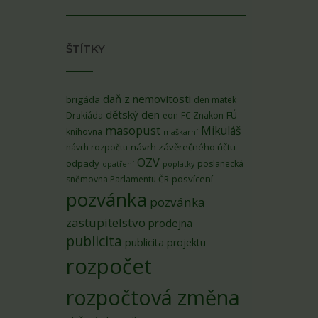
ŠTÍTKY
daň z nemovitosti
brigáda
den matek
dětský den
FÚ
Drakiáda
eon
FC Znakon
masopust
Mikuláš
knihovna
maškarní
návrh závěrečného účtu
návrh rozpočtu
OZV
odpady
poslanecká
opatření
poplatky
posvícení
sněmovna Parlamentu ČR
pozvánka
pozvánka
zastupitelstvo
prodejna
publicita
publicita projektu
rozpočet
rozpočtová změna