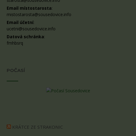
starosta@sousedovice.info
Email místostarosta
:
mistostarosta@sousedovice.info
Email účetní
:
ucetni@sousedovice.info
Datová schránka
:
fmhbsrq
POČASÍ
KRÁTCE ZE STRAKONIC