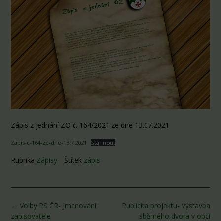
Zápis z jednání ZO č. 164/2021 ze dne 13.07.2021
Zapis-c-164-ze-dne-13.7.2021
Stáhnout
Rubrika
Zápisy
Štítek
zápis
Post
←
Volby PS ČR- Jmenování
Publicita projektu- Výstavba
navigation
zapisovatele
sběrného dvora v obci