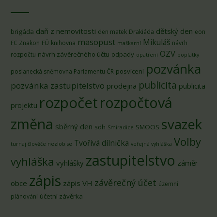
daň z nemovitosti
dětský den
brigáda
den matek
Drakiáda
eon
masopust
Mikuláš
FÚ
FC Znakon
knihovna
návrh
maškarní
OZV
návrh závěrečného účtu
odpady
rozpočtu
opatření
poplatky
pozvánka
posvícení
poslanecká sněmovna Parlamentu ČR
publicita
pozvánka zastupitelstvo
prodejna
publicita
rozpočet
rozpočtová
projektu
změna
svazek
sběrný den
sdh
SMOOS
Smiradice
Volby
Tvořivá dílnička
turnaj člověče nezlob se
veřejná vyhláška
zastupitelstvo
vyhláška
vyhlášky
záměr
zápis
závěrečný účet
obce
zápis VH
územní
účetní závěrka
plánování