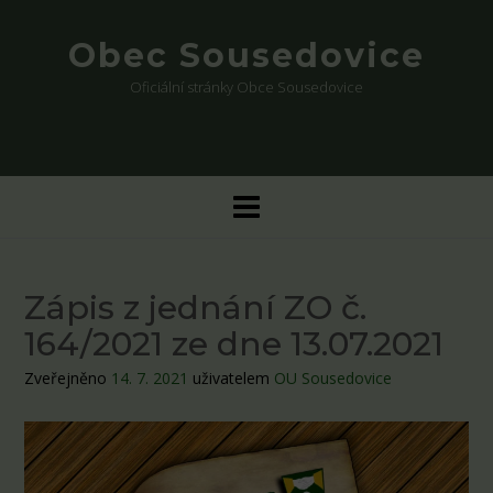
Skip
to
Obec Sousedovice
content
Oficiální stránky Obce Sousedovice
Zápis z jednání ZO č.
164/2021 ze dne 13.07.2021
Zveřejněno
14. 7. 2021
uživatelem
OU Sousedovice