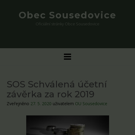
Skip
to
Obec Sousedovice
content
Oficiální stránky Obce Sousedovice
SOS Schválená účetní
závěrka za rok 2019
Zveřejněno
27. 5. 2020
uživatelem
OU Sousedovice