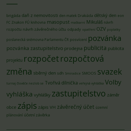
daň z nemovitosti
dětský den
brigáda
den matek
Drakiáda
eon
masopust
Mikuláš
FÚ
FC Znakon
knihovna
návrh
maškarní
OZV
návrh závěrečného účtu
odpady
rozpočtu
opatření
poplatky
pozvánka
posvícení
poslanecká sněmovna Parlamentu ČR
publicita
pozvánka zastupitelstvo
prodejna
publicita
rozpočet
rozpočtová
projektu
změna
svazek
sběrný den
sdh
SMOOS
Smiradice
Volby
Tvořivá dílnička
turnaj člověče nezlob se
veřejná vyhláška
zastupitelstvo
vyhláška
vyhlášky
záměr
zápis
závěrečný účet
obce
zápis VH
územní
účetní závěrka
plánování