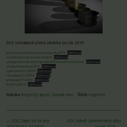
SOS Schválená účetní závěrka za rok 2019
protokoloschvaleniucetnizaverky2019
Stáhnout
invetarizacnizpravazarok2019
Stáhnout
soszapisokontrolehospodza2019-kontrolnicinnost
Stáhnout
soszpravaauditza2019
Stáhnout
vykazzazk31122019
Stáhnout
rozvahak31122019
Stáhnout
prilohak31122020
Stáhnout
fink31122019
Stáhnout
Rubrika
Rozpočty apod.
,
Svazek obcí
Štítek
rozpočet
Post
←
SOS Zápis VH ze dne
SOS Návrh závěrečného účtu
navigation
26.5.2020 č. 01/2020
za rok 2019
→