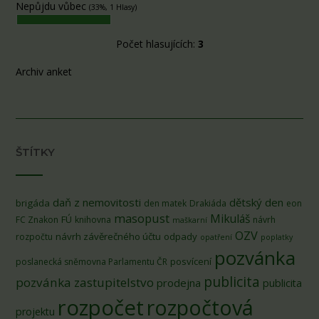
Nepůjdu vůbec
(33%, 1 Hlasy)
Počet hlasujících:
3
Archiv anket
ŠTÍTKY
daň z nemovitosti
dětský den
brigáda
den matek
Drakiáda
eon
masopust
Mikuláš
FÚ
FC Znakon
knihovna
návrh
maškarní
OZV
návrh závěrečného účtu
odpady
rozpočtu
opatření
poplatky
pozvánka
posvícení
poslanecká sněmovna Parlamentu ČR
publicita
pozvánka zastupitelstvo
prodejna
publicita
rozpočet
rozpočtová
projektu