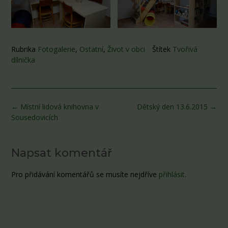
Rubrika
Fotogalerie
,
Ostatní
,
Život v obci
Štítek
Tvořivá
dílnička
Post
←
Místní lidová knihovna v
Dětský den 13.6.2015
→
navigation
Sousedovicích
Napsat komentář
Pro přidávání komentářů se musíte nejdříve
přihlásit
.