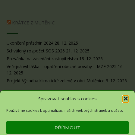
KRÁTCE Z MUTĚNIC
Ukončení prázdnin 2024
28. 12. 2025
Schválený rozpočet SOS 2026
21. 12. 2025
Pozvánka na zasedání zastupitelstva
18. 12. 2025
Veřejná vyhláška – opatření obecné povahy – MZE 2025
16.
12. 2025
Projekt Výsadba klimatické zeleně v obci Mutěnice
3. 12. 2025
Spravovat souhlas s cookies
Používáme cookies k optimalizaci našich webových stránek a služeb.
Obec Sousedovice© 2026
PŘÍJMOUT
Zásady ochrany osobních údajů