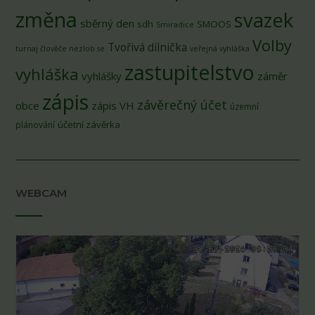
změna
svazek
sběrný den
sdh
SMOOS
Smiradice
Volby
Tvořivá dílnička
turnaj člověče nezlob se
veřejná vyhláška
zastupitelstvo
vyhláška
vyhlášky
záměr
zápis
závěrečný účet
obce
zápis VH
územní
účetní závěrka
plánování
WEBCAM