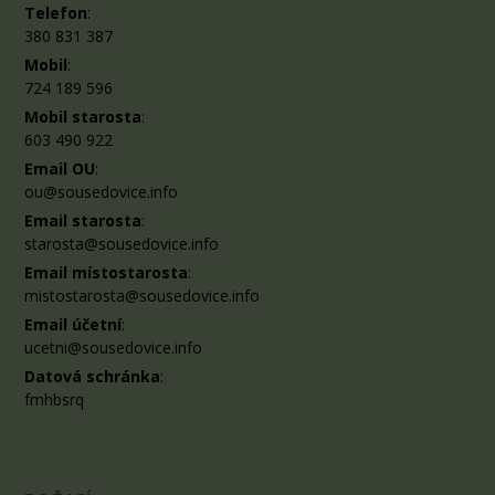
Telefon
:
380 831 387
Mobil
:
724 189 596
Mobil starosta
:
603 490 922
Email OU
:
ou@sousedovice.info
Email starosta
:
starosta@sousedovice.info
Email místostarosta
:
mistostarosta@sousedovice.info
Email účetní
:
ucetni@sousedovice.info
Datová schránka
:
fmhbsrq