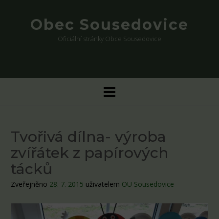
Skip
to
Obec Sousedovice
content
Oficiální stránky Obce Sousedovice
Tvořivá dílna- výroba
zvířátek z papírových
tácků
Zveřejněno
28. 7. 2015
uživatelem
OU Sousedovice