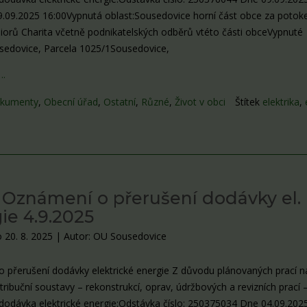
9.09.2025 16:00Vypnutá oblast:Sousedovice horní část obce za poto
orů Charita včetně podnikatelských odběrů vtéto části obceVypnuté
sedovice, Parcela 1025/1Sousedovice,
….
kumenty
,
Obecní úřad
,
Ostatní
,
Různé
,
Život v obci
Štítek
elektrika
,
Oznámení o přerušení dodávky el.
ie 4.9.2025
 20. 8. 2025
|
Autor: OU Sousedovice
 přerušení dodávky elektrické energie Z důvodu plánovaných prací n
stribuční soustavy – rekonstrukcí, oprav, údržbových a revizních prací 
dodávka elektrické energie:Odstávka číslo: 250375034 Dne 04.09.202