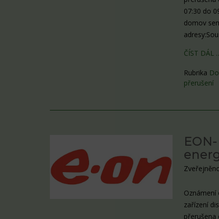
07:30 do 0
domov seni
adresy:Sou
ČÍST DÁL 
Rubrika
Do
přerušení
EON- 
energ
Zveřejněno
Oznámení o
zařízení di
přerušena 