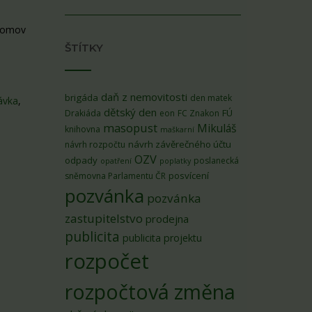
;domov
ŠTÍTKY
daň z nemovitosti
brigáda
den matek
ávka
,
dětský den
FÚ
Drakiáda
eon
FC Znakon
masopust
Mikuláš
knihovna
maškarní
návrh závěrečného účtu
návrh rozpočtu
OZV
odpady
poslanecká
opatření
poplatky
posvícení
sněmovna Parlamentu ČR
pozvánka
pozvánka
zastupitelstvo
prodejna
publicita
publicita projektu
rozpočet
rozpočtová změna