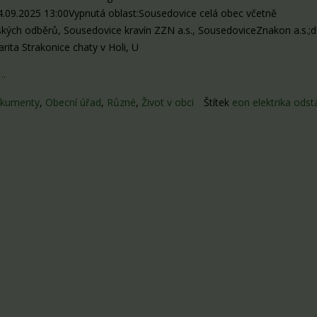
4.09.2025 13:00Vypnutá oblast:Sousedovice celá obec včetně
ských odběrů, Sousedovice kravín ZZN a.s., SousedoviceZnakon a.s.
rita Strakonice chaty v Holi, U
….
kumenty
,
Obecní úřad
,
Různé
,
Život v obci
Štítek
eon elektrika odst