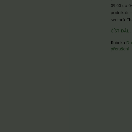
09:00 do 0
podnikatel
seniorů Cha
ČÍST DÁL 
Rubrika
Do
přerušení