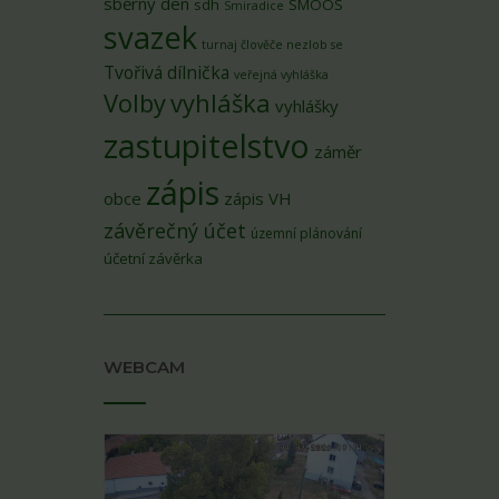
sběrný den
sdh
SMOOS
Smiradice
svazek
turnaj člověče nezlob se
Tvořivá dílnička
veřejná vyhláška
Volby
vyhláška
vyhlášky
zastupitelstvo
záměr
zápis
obce
zápis VH
závěrečný účet
územní plánování
účetní závěrka
WEBCAM