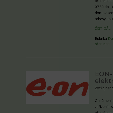
přerušena 
07:30 do 1
domov seni
adresy:Sou
ČÍST DÁL 
Rubrika
Do
přerušení
EON-
elekt
Zveřejněno
Oznámení o
zařízení di
přerušena 