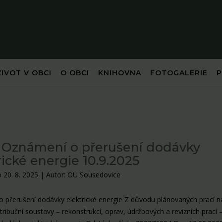
ŽIVOT V OBCI
O OBCI
KNIHOVNA
FOTOGALERIE
 Oznámení o přerušení dodávky
rické energie 10.9.2025
 20. 8. 2025
|
Autor: OU Sousedovice
 přerušení dodávky elektrické energie Z důvodu plánovaných prací n
stribuční soustavy – rekonstrukcí, oprav, údržbových a revizních prací 