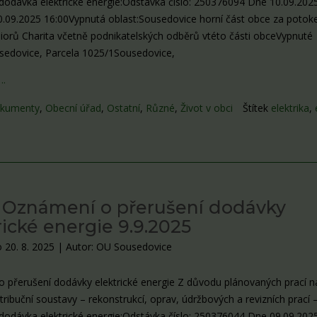
dodávka elektrické energie:Odstávka číslo: 250376094 Dne 10.09.202
0.09.2025 16:00Vypnutá oblast:Sousedovice horní část obce za poto
orů Charita včetně podnikatelských odběrů vtéto části obceVypnuté
sedovice, Parcela 1025/1Sousedovice,
….
kumenty
,
Obecní úřad
,
Ostatní
,
Různé
,
Život v obci
Štítek
elektrika
,
 Oznámení o přerušení dodávky
rické energie 9.9.2025
 20. 8. 2025
|
Autor: OU Sousedovice
 přerušení dodávky elektrické energie Z důvodu plánovaných prací n
stribuční soustavy – rekonstrukcí, oprav, údržbových a revizních prací 
dodávka elektrické energie:Odstávka číslo: 250376044 Dne 09.09.202