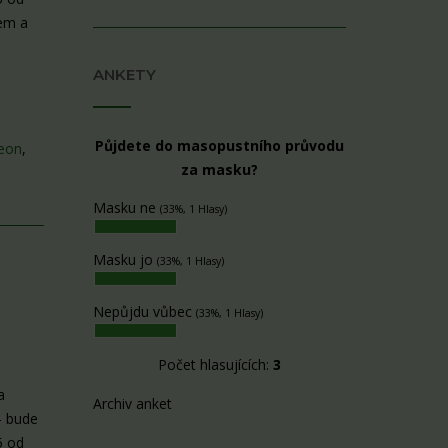
kem a
ANKETY
Půjdete do masopustního průvodu
eon
,
za masku?
Masku ne
(33%, 1 Hlasy)
Masku jo
(33%, 1 Hlasy)
Nepůjdu vůbec
(33%, 1 Hlasy)
Počet hlasujících:
3
a
Archiv anket
– bude
5 od