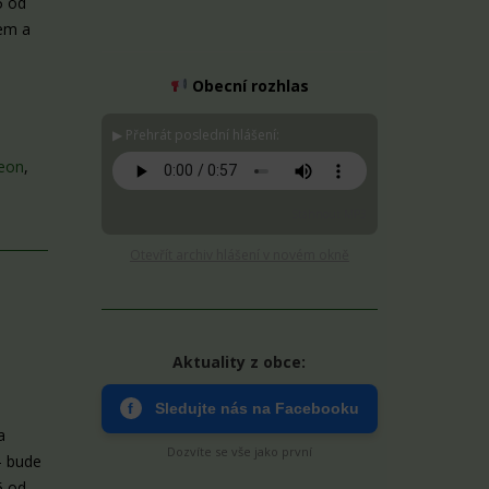
5 od
kem a
Obecní rozhlas
▶ Přehrát poslední hlášení:
eon
,
Stáhnout MP3
Otevřít archiv hlášení v novém okně
Aktuality z obce:
f
Sledujte nás na Facebooku
a
Dozvíte se vše jako první
– bude
5 od