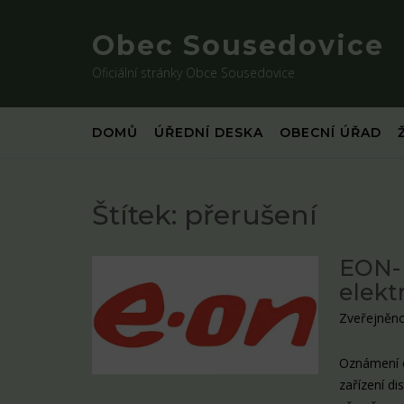
Skip
to
Obec Sousedovice
content
Oficiální stránky Obce Sousedovice
DOMŮ
ÚŘEDNÍ DESKA
OBECNÍ ÚŘAD
Štítek:
přerušení
EON-
elekt
Zveřejněno
Oznámení o
zařízení di