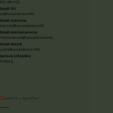
603 490 922
Email OU
:
ou@sousedovice.info
Email starosta
:
starosta@sousedovice.info
Email místostarosta
:
mistostarosta@sousedovice.info
Email účetní
:
ucetni@sousedovice.info
Datová schránka
:
fmhbsrq
KRÁTCE Z MUTĚNIC