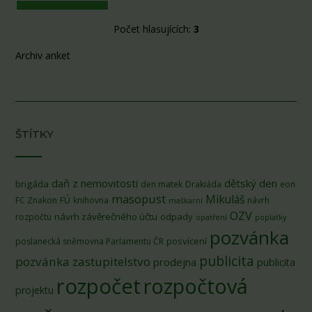
Počet hlasujících:
3
Archiv anket
ŠTÍTKY
daň z nemovitosti
dětský den
brigáda
den matek
Drakiáda
eon
masopust
Mikuláš
FÚ
FC Znakon
knihovna
návrh
maškarní
OZV
návrh závěrečného účtu
odpady
rozpočtu
opatření
poplatky
pozvánka
posvícení
poslanecká sněmovna Parlamentu ČR
publicita
pozvánka zastupitelstvo
prodejna
publicita
rozpočet
rozpočtová
projektu