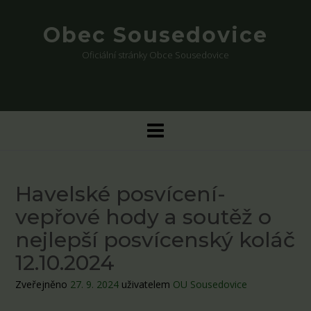
Skip
to
Obec Sousedovice
content
Oficiální stránky Obce Sousedovice
Havelské posvícení-
vepřové hody a soutěž o
nejlepší posvícenský koláč
12.10.2024
Zveřejněno
27. 9. 2024
uživatelem
OU Sousedovice