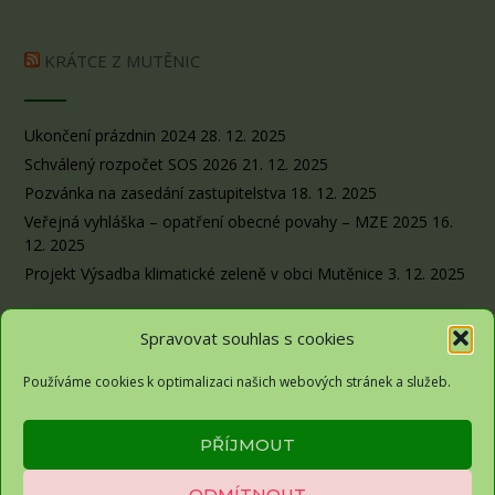
KRÁTCE Z MUTĚNIC
Ukončení prázdnin 2024
28. 12. 2025
Schválený rozpočet SOS 2026
21. 12. 2025
Pozvánka na zasedání zastupitelstva
18. 12. 2025
Veřejná vyhláška – opatření obecné povahy – MZE 2025
16.
12. 2025
Projekt Výsadba klimatické zeleně v obci Mutěnice
3. 12. 2025
Spravovat souhlas s cookies
Používáme cookies k optimalizaci našich webových stránek a služeb.
Obec Sousedovice© 2026
PŘÍJMOUT
Zásady ochrany osobních údajů
ODMÍTNOUT