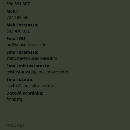
380 831 387
Mobil
:
724 189 596
Mobil starosta
:
603 490 922
Email OU
:
ou@sousedovice.info
Email starosta
:
starosta@sousedovice.info
Email místostarosta
:
mistostarosta@sousedovice.info
Email účetní
:
ucetni@sousedovice.info
Datová schránka
:
fmhbsrq
POČASÍ