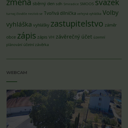
změna
svazek
sběrný den
sdh
SMOOS
Smiradice
Volby
Tvořivá dílnička
turnaj člověče nezlob se
veřejná vyhláška
zastupitelstvo
vyhláška
vyhlášky
záměr
zápis
závěrečný účet
obce
zápis VH
územní
účetní závěrka
plánování
WEBCAM