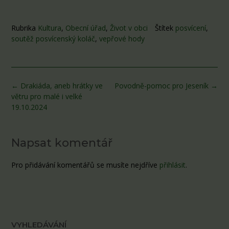
Rubrika
Kultura
,
Obecní úřad
,
Život v obci
Štítek
posvícení
,
soutěž posvícenský koláč
,
vepřové hody
Post
←
Drakiáda, aneb hrátky ve
Povodně-pomoc pro Jeseník
→
navigation
větru pro malé i velké
19.10.2024
Napsat komentář
Pro přidávání komentářů se musíte nejdříve
přihlásit
.
VYHLEDÁVÁNÍ