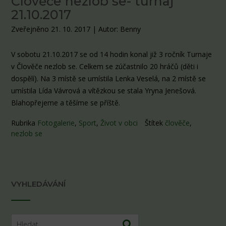
Člověče nezlob se- turnaj
21.10.2017
Zveřejněno 21. 10. 2017
|
Autor: Benny
V sobotu 21.10.2017 se od 14 hodin konal již 3 ročník Turnaje
v Člověče nezlob se. Celkem se zúčastnilo 20 hráčů (děti i
dospělí). Na 3 místě se umístila Lenka Veselá, na 2 místě se
umístila Lída Vávrová a vítězkou se stala Yryna Jenešová.
Blahopřejeme a těšíme se příště.
Rubrika
Fotogalerie
,
Sport
,
Život v obci
Štítek
člověče
,
nezlob se
VYHLEDÁVÁNÍ