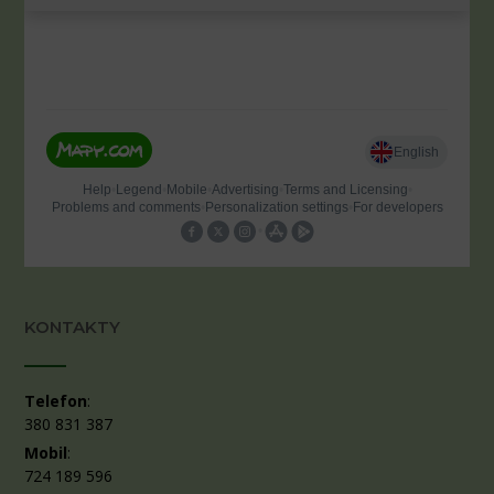
KONTAKTY
Telefon
:
380 831 387
Mobil
:
724 189 596