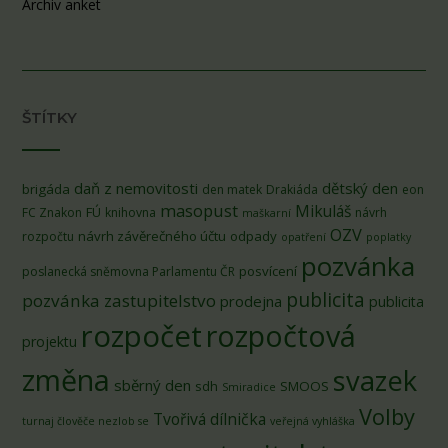
Archiv anket
ŠTÍTKY
daň z nemovitosti
dětský den
brigáda
den matek
Drakiáda
eon
masopust
Mikuláš
FÚ
FC Znakon
knihovna
návrh
maškarní
OZV
návrh závěrečného účtu
odpady
rozpočtu
opatření
poplatky
pozvánka
posvícení
poslanecká sněmovna Parlamentu ČR
publicita
pozvánka zastupitelstvo
prodejna
publicita
rozpočet
rozpočtová
projektu
změna
svazek
sběrný den
sdh
SMOOS
Smiradice
Volby
Tvořivá dílnička
turnaj člověče nezlob se
veřejná vyhláška