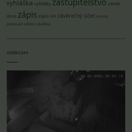
zastupitelstvo
vyhláška
vyhlášky
záměr
zápis
závěrečný účet
obce
zápis VH
územní
účetní závěrka
plánování
WEBCAM