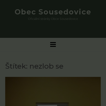
Skip
to
Obec Sousedovice
content
Oficiální stránky Obce Sousedovice
Štítek:
nezlob se