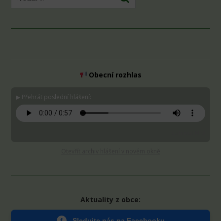
Obecní rozhlas
▶ Přehrát poslední hlášení:
Stáhnout MP3
Otevřít archiv hlášení v novém okně
Aktuality z obce:
f
Sledujte nás na Facebooku