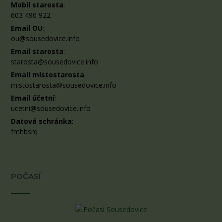
Mobil starosta
:
603 490 922
Email OU
:
ou@sousedovice.info
Email starosta
:
starosta@sousedovice.info
Email místostarosta
:
mistostarosta@sousedovice.info
Email účetní
:
ucetni@sousedovice.info
Datová schránka
:
fmhbsrq
POČASÍ