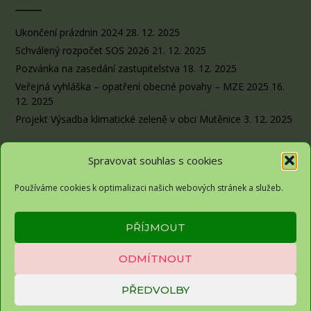
Ukončení prázdnin 2024
28. 12. 2025
Schválený rozpočet SOS 2026
21. 12. 2025
Pozvánka na zasedání zastupitelstva
18. 12. 2025
Veřejná vyhláška – opatření obecné povahy – MZE 2025
16.
12. 2025
Projekt Výsadba klimatické zeleně v obci Mutěnice
3. 12. 2025
Spravovat souhlas s cookies
Používáme cookies k optimalizaci našich webových stránek a služeb.
Obec Sousedovice© 2026
PŘÍJMOUT
Zásady ochrany osobních údajů
ODMÍTNOUT
Zásady cookies (EU)
PŘEDVOLBY