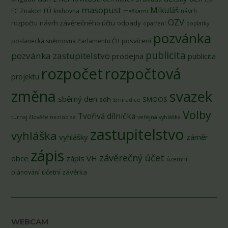
masopust
Mikuláš
FÚ
FC Znakon
knihovna
návrh
maškarní
OZV
návrh závěrečného účtu
odpady
rozpočtu
opatření
poplatky
pozvánka
posvícení
poslanecká sněmovna Parlamentu ČR
publicita
pozvánka zastupitelstvo
prodejna
publicita
rozpočet
rozpočtová
projektu
změna
svazek
sběrný den
sdh
SMOOS
Smiradice
Volby
Tvořivá dílnička
turnaj člověče nezlob se
veřejná vyhláška
zastupitelstvo
vyhláška
vyhlášky
záměr
zápis
závěrečný účet
obce
zápis VH
územní
účetní závěrka
plánování
WEBCAM