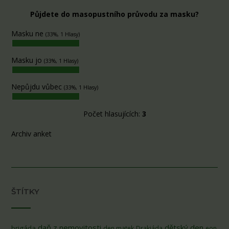
Půjdete do masopustního průvodu za masku?
Masku ne
(33%, 1 Hlasy)
Masku jo
(33%, 1 Hlasy)
Nepůjdu vůbec
(33%, 1 Hlasy)
Počet hlasujících:
3
Archiv anket
ŠTÍTKY
daň z nemovitosti
dětský den
brigáda
den matek
Drakiáda
eon