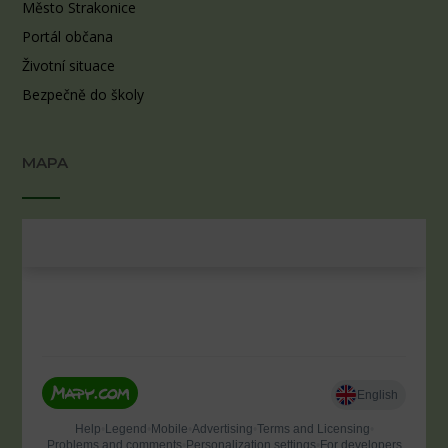
Město Strakonice
Portál občana
Životní situace
Bezpečně do školy
MAPA