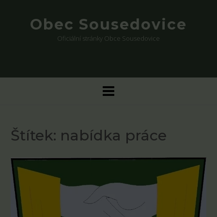
Skip
to
Obec Sousedovice
content
Oficiální stránky Obce Sousedovice
Štítek:
nabídka práce