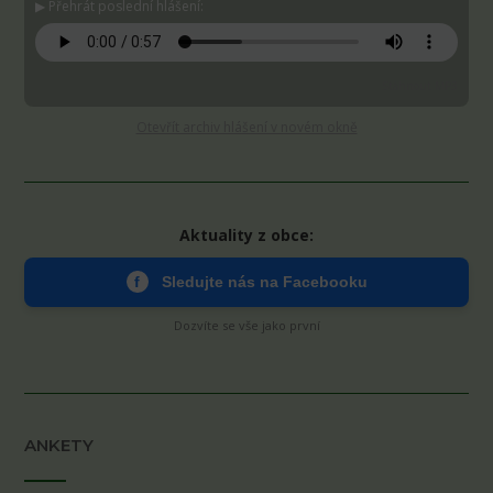
▶ Přehrát poslední hlášení:
Stáhnout MP3
Otevřít archiv hlášení v novém okně
Aktuality z obce:
f
Sledujte nás na Facebooku
Dozvíte se vše jako první
ANKETY