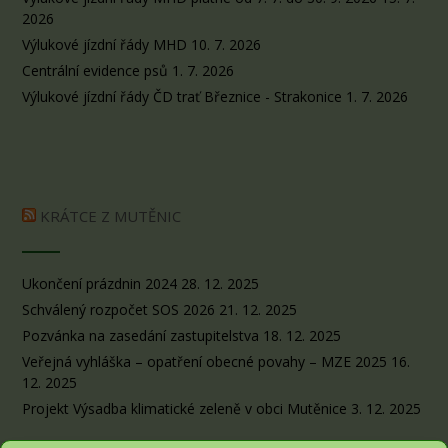
2026
Výlukové jízdní řády MHD
10. 7. 2026
Centrální evidence psů
1. 7. 2026
Výlukové jízdní řády ČD trať Březnice - Strakonice
1. 7. 2026
KRÁTCE Z MUTĚNIC
Ukončení prázdnin 2024
28. 12. 2025
Schválený rozpočet SOS 2026
21. 12. 2025
Pozvánka na zasedání zastupitelstva
18. 12. 2025
Veřejná vyhláška – opatření obecné povahy – MZE 2025
16.
12. 2025
Projekt Výsadba klimatické zeleně v obci Mutěnice
3. 12. 2025