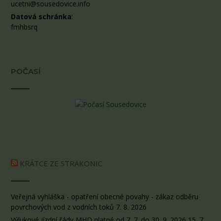
ucetni@sousedovice.info
Datová schránka
:
fmhbsrq
POČASÍ
KRÁTCE ZE STRAKONIC
Veřejná vyhláška - opatření obecné povahy - zákaz odběru
povrchových vod z vodních toků
7. 8. 2026
Výlukové jízdní řády MHD platné od 7. 7. do 30. 9. 2026
15. 7.