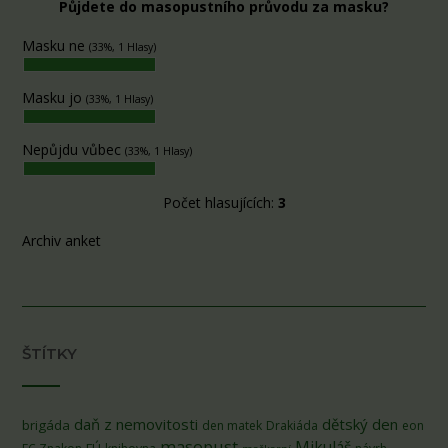
Půjdete do masopustního průvodu za masku?
Masku ne
(33%, 1 Hlasy)
Masku jo
(33%, 1 Hlasy)
Nepůjdu vůbec
(33%, 1 Hlasy)
Počet hlasujících:
3
Archiv anket
ŠTÍTKY
daň z nemovitosti
dětský den
brigáda
den matek
Drakiáda
eon
masopust
Mikuláš