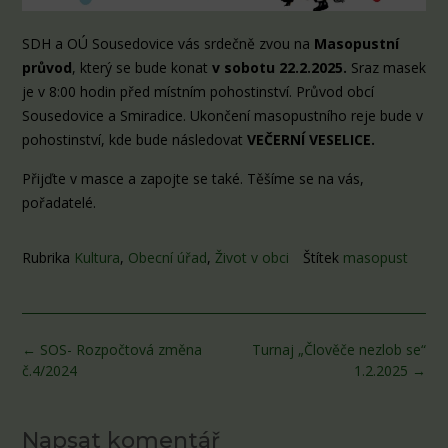
SDH a OÚ Sousedovice vás srdečně zvou na
Masopustní
průvod
, který se bude konat
v sobotu 22.2.2025.
Sraz masek
je v 8:00 hodin před místním pohostinství. Průvod obcí
Sousedovice a Smiradice. Ukončení masopustního reje bude v
pohostinství, kde bude následovat
VEČERNÍ VESELICE.
Přijďte v masce a zapojte se také. Těšíme se na vás,
pořadatelé.
Rubrika
Kultura
,
Obecní úřad
,
Život v obci
Štítek
masopust
Post
←
SOS- Rozpočtová změna
Turnaj „Člověče nezlob se“
navigation
č.4/2024
1.2.2025
→
Napsat komentář