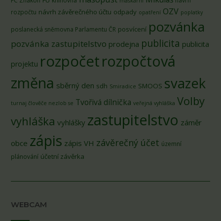
FÚ
FC Znakon
knihovna
návrh
maškarní
OZV
návrh závěrečného účtu
odpady
rozpočtu
opatření
poplatky
pozvánka
posvícení
poslanecká sněmovna Parlamentu ČR
publicita
pozvánka zastupitelstvo
prodejna
publicita
rozpočet
rozpočtová
projektu
změna
svazek
sběrný den
sdh
SMOOS
Smiradice
Volby
Tvořivá dílnička
turnaj člověče nezlob se
veřejná vyhláška
zastupitelstvo
vyhláška
vyhlášky
záměr
zápis
závěrečný účet
obce
zápis VH
územní
účetní závěrka
plánování
WEBCAM