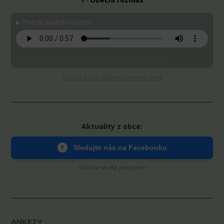
▶ Přehrát poslední hlášení:
Stáhnout MP3
Otevřít archiv hlášení v novém okně
Aktuality z obce:
f
Sledujte nás na Facebooku
Dozvíte se vše jako první
ANKETY