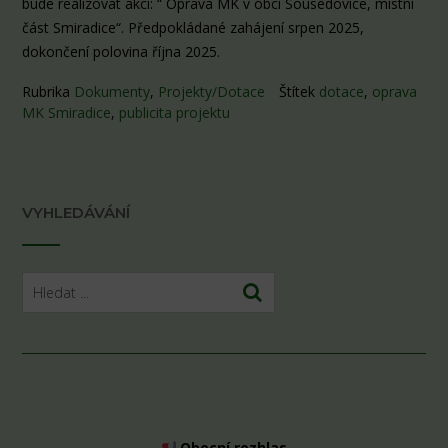
bude realizovat akci: “ Oprava MK v obci Sousedovice, místní
část Smiradice“. Předpokládané zahájení srpen 2025,
dokončení polovina října 2025.
Rubrika
Dokumenty
,
Projekty/Dotace
Štítek
dotace
,
oprava
MK Smiradice
,
publicita projektu
VYHLEDÁVÁNÍ
Obecní rozhlas