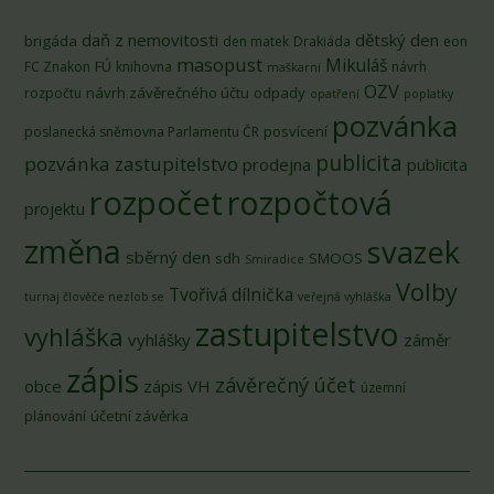
daň z nemovitosti
dětský den
brigáda
den matek
Drakiáda
eon
masopust
Mikuláš
FÚ
FC Znakon
knihovna
návrh
maškarní
OZV
návrh závěrečného účtu
odpady
rozpočtu
opatření
poplatky
pozvánka
posvícení
poslanecká sněmovna Parlamentu ČR
publicita
pozvánka zastupitelstvo
prodejna
publicita
rozpočet
rozpočtová
projektu
změna
svazek
sběrný den
sdh
SMOOS
Smiradice
Volby
Tvořivá dílnička
turnaj člověče nezlob se
veřejná vyhláška
zastupitelstvo
vyhláška
vyhlášky
záměr
zápis
závěrečný účet
obce
zápis VH
územní
účetní závěrka
plánování