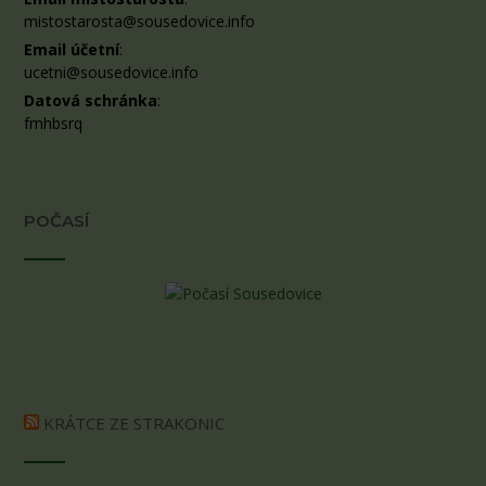
mistostarosta@sousedovice.info
Email účetní
:
ucetni@sousedovice.info
Datová schránka
:
fmhbsrq
POČASÍ
KRÁTCE ZE STRAKONIC