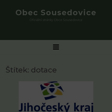
Skip
to
Obec Sousedovice
content
Oficiální stránky Obce Sousedovice
Štítek:
dotace