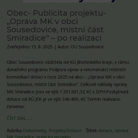
Obec- Publicita projektu-
„Oprava MK v obci
Sousedovice, místní část
Smiradice“ – po realizaci
Zveřejněno 15. 8. 2025
|
Autor: OU Sousedovice
Obec Sousedovice obdržela od KÚ Jihočeského kraje, v rámci
dotačního programu Podpora oprav a rekonstrukcí místních
komunikací dotaci v roce 2025 na akci – „Oprava MK v obci
Sousedovice, místní část Smiradice“. Celkové náklady opravy
MK Smiradice jsou ve výši 1.331.001,52 Kč s DPH:Poskytnutá
dotace od KÚ JčK je ve výši 346.409,-Kč Termín realizace-
červenec
ČÍST DÁL ….
Rubrika
Dokumenty
,
Projekty/Dotace
Štítek
dotace
,
oprava
MK Smiradice
,
publicita projektu