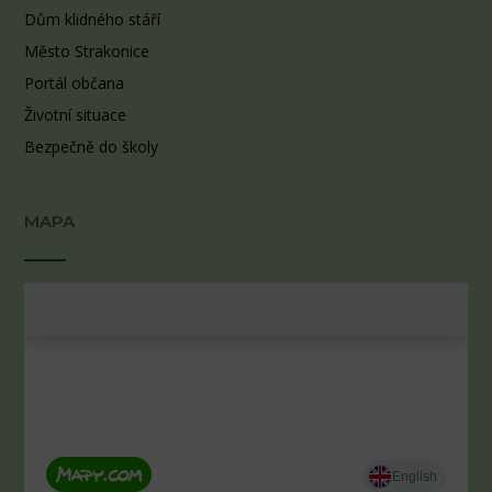
Dům klidného stáří
Město Strakonice
Portál občana
Životní situace
Bezpečně do školy
MAPA