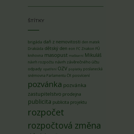
ŠTÍTKY
daň z nemovitosti
brigáda
den matek
dětský den
FÚ
Drakiáda
eon
FC Znakon
masopust
Mikuláš
knihovna
maškarní
návrh závěrečného účtu
návrh rozpočtu
OZV
odpady
poslanecká
opatření
poplatky
posvícení
sněmovna Parlamentu ČR
pozvánka
pozvánka
zastupitelstvo
prodejna
publicita
publicita projektu
rozpočet
rozpočtová změna