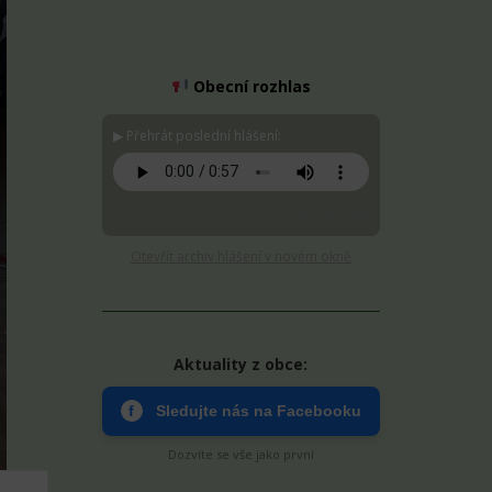
Obecní rozhlas
▶ Přehrát poslední hlášení:
Stáhnout MP3
Otevřít archiv hlášení v novém okně
Aktuality z obce:
f
Sledujte nás na Facebooku
Dozvíte se vše jako první