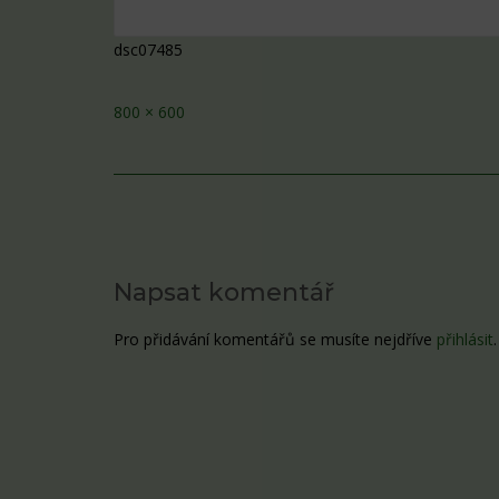
dsc07485
Full
800 × 600
size
Post
navigation
Napsat komentář
Pro přidávání komentářů se musíte nejdříve
přihlásit
.