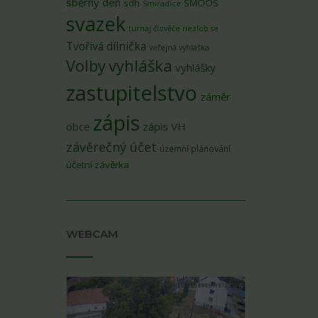
sběrný den
sdh
SMOOS
Smiradice
svazek
turnaj člověče nezlob se
Tvořivá dílnička
veřejná vyhláška
Volby
vyhláška
vyhlášky
zastupitelstvo
záměr
zápis
obce
zápis VH
závěrečný účet
územní plánování
účetní závěrka
WEBCAM