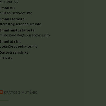
603 490 922
Email OU
:
ou@sousedovice.info
Email starosta
:
starosta@sousedovice.info
Email místostarosta
:
mistostarosta@sousedovice.info
Email účetní
:
ucetni@sousedovice.info
Datová schránka
:
fmhbsrq
KRÁTCE Z MUTĚNIC