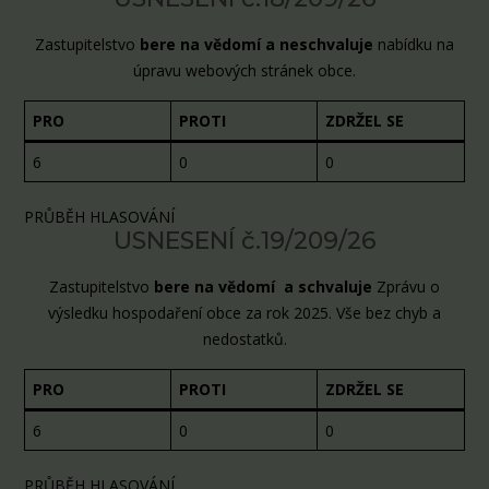
Zastupitelstvo
bere na vědomí a neschvaluje
nabídku na
úpravu webových stránek obce.
PRO
PROTI
ZDRŽEL SE
6
0
0
PRŮBĚH HLASOVÁNÍ
USNESENÍ č.19/209/26
Zastupitelstvo
bere na vědomí a schvaluje
Zprávu o
výsledku hospodaření obce za rok 2025. Vše bez chyb a
nedostatků.
PRO
PROTI
ZDRŽEL SE
6
0
0
PRŮBĚH HLASOVÁNÍ