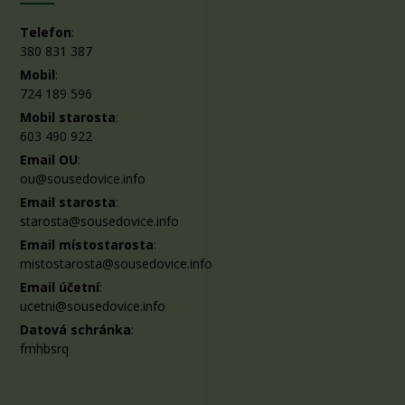
Telefon
:
380 831 387
Mobil
:
724 189 596
Mobil starosta
:
603 490 922
Email OU
:
ou@sousedovice.info
Email starosta
:
starosta@sousedovice.info
Email místostarosta
:
mistostarosta@sousedovice.info
Email účetní
:
ucetni@sousedovice.info
Datová schránka
:
fmhbsrq