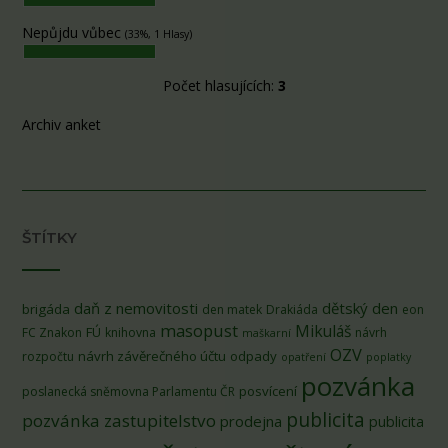
Nepůjdu vůbec
(33%, 1 Hlasy)
Počet hlasujících:
3
Archiv anket
ŠTÍTKY
daň z nemovitosti
dětský den
brigáda
den matek
Drakiáda
eon
masopust
Mikuláš
FÚ
FC Znakon
knihovna
návrh
maškarní
OZV
návrh závěrečného účtu
odpady
rozpočtu
opatření
poplatky
pozvánka
posvícení
poslanecká sněmovna Parlamentu ČR
publicita
pozvánka zastupitelstvo
prodejna
publicita