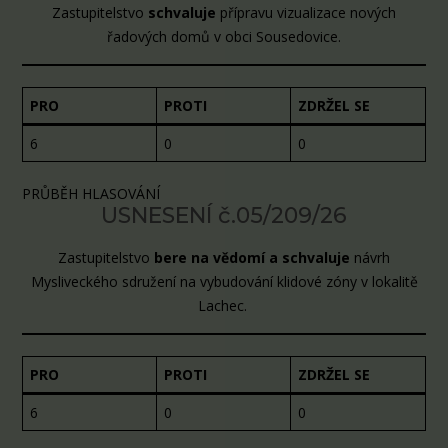
Zastupitelstvo
schvaluje
přípravu vizualizace nových
řadových domů v obci Sousedovice.
PRO
PROTI
ZDRŽEL SE
6
0
0
PRŮBĚH HLASOVÁNÍ
USNESENÍ č.05/209/26
Zastupitelstvo
bere na vědomí a schvaluje
návrh
Mysliveckého sdružení na vybudování klidové zóny v lokalitě
Lachec.
PRO
PROTI
ZDRŽEL SE
6
0
0