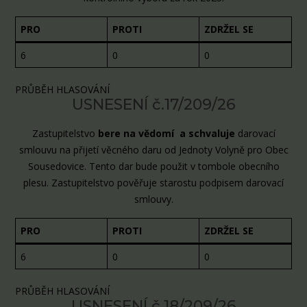
PRO
PROTI
ZDRŽEL SE
6
0
0
PRŮBĚH HLASOVÁNÍ
USNESENÍ č.17/209/26
Zastupitelstvo
bere na vědomí a schvaluje
darovací
smlouvu na přijetí věcného daru od Jednoty Volyně pro Obec
Sousedovice. Tento dar bude použit v tombole obecního
plesu. Zastupitelstvo pověřuje starostu podpisem darovací
smlouvy.
PRO
PROTI
ZDRŽEL SE
6
0
0
PRŮBĚH HLASOVÁNÍ
USNESENÍ č.18/209/26