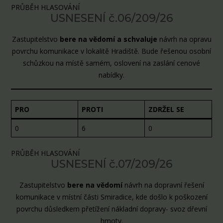
PRŮBĚH HLASOVÁNÍ
USNESENÍ č.06/209/26
Zastupitelstvo
bere na vědomí a schvaluje
návrh na opravu
povrchu komunikace v lokalitě Hradiště. Bude řešenou osobní
schůzkou na místě samém, oslovení na zaslání cenové
nabídky.
PRO
PROTI
ZDRŽEL SE
0
6
0
PRŮBĚH HLASOVÁNÍ
USNESENÍ č.07/209/26
Zastupitelstvo
bere na vědomí
návrh na dopravní řešení
komunikace v místní části Smiradice, kde došlo k poškození
povrchu důsledkem přetížení nákladní dopravy- svoz dřevní
hmoty.