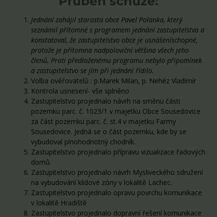
Průběh schůze:
Jednání zahájil starosta obce Pavel Polanka, který
seznámil přítomné s programem jednání zastupitelstva a
konstatoval, že zastupitelstvo obce je usnášeníschopné,
protože je přítomna nadpoloviční většina všech jeho
členů
.
Proti předloženému programu nebylo připomínek
a zastupitelstvo se jím při jednání řídilo.
Volba ověřovatelů : p.Marek Milan, p. Nehéz Vladimír
Kontrola usnesení- vše splněno
Zastupitelstvo projednalo návrh na směnu části
pozemku parc. č. 1023/1 v majetku Obce Sousedovice
za část pozemku parc. č. st.4 v majetku Farmy
Sousedovice. Jedná se o část pozemku, kde by se
vybudoval plnohodnotný chodník.
Zastupitelstvo projednalo přípravu vizualizace řadových
domů.
Zastupitelstvo projednalo návrh Mysliveckého sdružení
na vybudování klidové zóny v lokalitě Lachec.
Zastupitelstvo projednalo opravu povrchu komunikace
v lokalitě Hradiště
Zastupitelstvo projednalo dopravní řešení komunikace