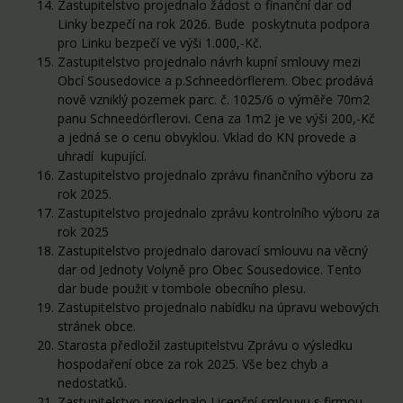
Zastupitelstvo projednalo žádost o finanční dar od
Linky bezpečí na rok 2026. Bude poskytnuta podpora
pro Linku bezpečí ve výši 1.000,-Kč.
Zastupitelstvo projednalo návrh kupní smlouvy mezi
Obcí Sousedovice a p.Schneedörflerem. Obec prodává
nově vzniklý pozemek parc. č. 1025/6 o výměře 70m2
panu Schneedörflerovi. Cena za 1m2 je ve výši 200,-Kč
a jedná se o cenu obvyklou. Vklad do KN provede a
uhradí kupující.
Zastupitelstvo projednalo zprávu finančního výboru za
rok 2025.
Zastupitelstvo projednalo zprávu kontrolního výboru za
rok 2025
Zastupitelstvo projednalo darovací smlouvu na věcný
dar od Jednoty Volyně pro Obec Sousedovice. Tento
dar bude použit v tombole obecního plesu.
Zastupitelstvo projednalo nabídku na úpravu webových
stránek obce.
Starosta předložil zastupitelstvu Zprávu o výsledku
hospodaření obce za rok 2025. Vše bez chyb a
nedostatků.
Zastupitelstvo projednalo Licenční smlouvu s firmou