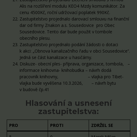
Alis na rozšíření modulu KEO4 Mzdy komunikátor. Za
cenu 4500Kč, roční udržovací poplatek 990Kč.
Zastupitelstvo projednalo darovací smlouvu na finanční
dar od firmy Znakon a.s. Sousedovice pro Obec
Sousedovice. Tento dar bude použit v tombole
obecního plesu.
Zastupitelstvo projednalo podání žádosti o dotaci
k akci: „Obnova kanalizačního řadu v obci Sousedovice“.
Jedná se část kanalizace u hasičárny.
Diskuze- obecní ples- příprava, organizace, tombola, –
informace knihovna- knihobudka – návrh dodá
pracovník knihovny, – vlajka pro Tibet-
vlajka bude vyvěšena 10.3.2026, – návrh bytu
v budově čp.41
Hlasování a usnesení
zastupitelstva:
PRO
PROTI
ZDRŽEL SE
5
0
Marek Milan