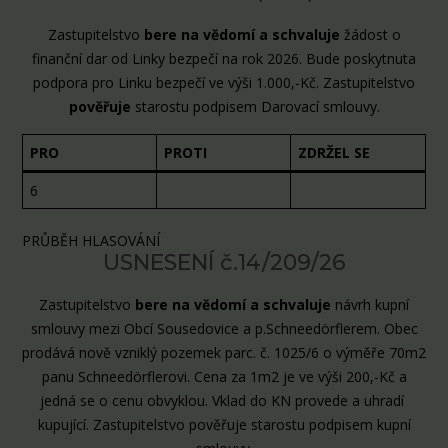
Zastupitelstvo
bere na vědomí a schvaluje
žádost o
finanční dar od Linky bezpečí na rok 2026. Bude poskytnuta
podpora pro Linku bezpečí ve výši 1.000,-Kč. Zastupitelstvo
pověřuje
starostu podpisem Darovací smlouvy.
PRO
PROTI
ZDRŽEL SE
6
PRŮBĚH HLASOVÁNÍ
USNESENÍ č.14/209/26
Zastupitelstvo
bere na vědomí a schvaluje
návrh kupní
smlouvy mezi Obcí Sousedovice a p.Schneedörflerem. Obec
prodává nově vzniklý pozemek parc. č. 1025/6 o výměře 70m2
panu Schneedörflerovi. Cena za 1m2 je ve výši 200,-Kč a
jedná se o cenu obvyklou. Vklad do KN provede a uhradí
kupující. Zastupitelstvo pověřuje starostu podpisem kupní