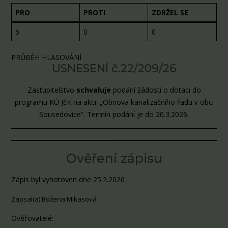
PRO
PROTI
ZDRŽEL SE
6
0
0
PRŮBĚH HLASOVÁNÍ
USNESENÍ č.22/209/26
Zastupitelstvo
schvaluje
podání žádosti o dotaci do
programu KÚ JčK na akci: „Obnova kanalizačního řadu v obci
Sousedovice“. Termín podání je do 20.3.2026.
Ověření zápisu
Zápis byl vyhotoven dne 25.2.2026
Zapsal(a) Božena Mikasová
Ověřovatelé: