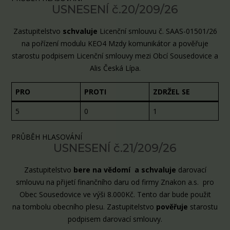
USNESENÍ č.20/209/26
Zastupitelstvo
schvaluje
Licenční smlouvu č. SAAS-01501/26
na pořízení modulu KEO4 Mzdy komunikátor a pověřuje
starostu podpisem Licenční smlouvy mezi Obcí Sousedovice a
Alis Česká Lípa.
PRO
PROTI
ZDRŽEL SE
5
0
1
PRŮBĚH HLASOVÁNÍ
USNESENÍ č.21/209/26
Zastupitelstvo
bere na vědomí a schvaluje
darovací
smlouvu na přijetí finančního daru od firmy Znakon a.s. pro
Obec Sousedovice ve výši 8.000Kč. Tento dar bude použit
na tombolu obecního plesu. Zastupitelstvo
pověřuje
starostu
podpisem darovací smlouvy.