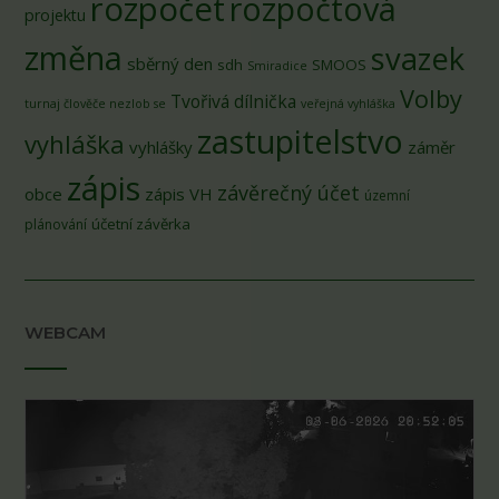
rozpočet
rozpočtová
projektu
změna
svazek
sběrný den
sdh
SMOOS
Smiradice
Volby
Tvořivá dílnička
turnaj člověče nezlob se
veřejná vyhláška
zastupitelstvo
vyhláška
vyhlášky
záměr
zápis
závěrečný účet
obce
zápis VH
územní
účetní závěrka
plánování
WEBCAM