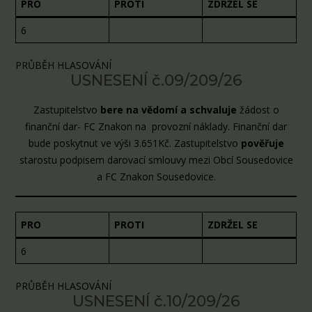
PRO
PROTI
ZDRŽEL SE
6
PRŮBĚH HLASOVÁNÍ
USNESENÍ č.09/209/26
Zastupitelstvo
bere na vědomí a
schvaluje
žádost o
finanční dar- FC Znakon na provozní náklady. Finanční dar
bude poskytnut ve výši 3.651Kč. Zastupitelstvo
pověřuje
starostu podpisem darovací smlouvy mezi Obcí Sousedovice
a FC Znakon Sousedovice.
PRO
PROTI
ZDRŽEL SE
6
PRŮBĚH HLASOVÁNÍ
USNESENÍ č.10/209/26