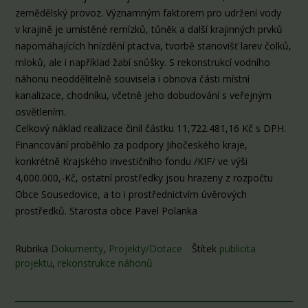
zemědělský provoz. Významným faktorem pro udržení vody
v krajině je umístěné remízků, tůněk a další krajinných prvků
napomáhajících hnízdění ptactva, tvorbě stanovišť larev čolků,
mloků, ale i například žabí snůšky. S rekonstrukcí vodního
náhonu neoddělitelně souvisela i obnova části místní
kanalizace, chodníku, včetně jeho dobudování s veřejným
osvětlením.
Celkový náklad realizace činil částku 11,722.481,16 Kč s DPH.
Financování proběhlo za podpory Jihočeského kraje,
konkrétně Krajského investičního fondu /KIF/ ve výši
4,000.000,-Kč, ostatní prostředky jsou hrazeny z rozpočtu
Obce Sousedovice, a to i prostřednictvím úvěrových
prostředků. Starosta obce Pavel Polanka
Rubrika
Dokumenty
,
Projekty/Dotace
Štítek
publicita
projektu
,
rekonstrukce náhonů