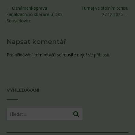
Post
←
Oznámení-oprava
Turnaj ve stolním tenisu
navigation
kanalizačního sběrače u DKS
27.12.2025
→
Sousedovice
Napsat komentář
Pro přidávání komentářů se musíte nejdříve
přihlásit
.
VYHLEDÁVÁNÍ