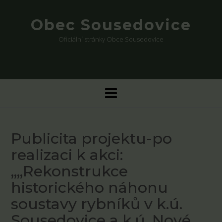
Skip
to
Obec Sousedovice
content
Oficiální stránky Obce Sousedovice
Publicita projektu-po
realizaci k akci:
„„Rekonstrukce
historického náhonu
soustavy rybníků v k.ú.
Sousedovice a k.ú. Nové