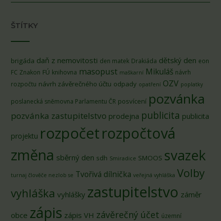
ŠTÍTKY
daň z nemovitosti
dětský den
brigáda
den matek
Drakiáda
eon
masopust
Mikuláš
FÚ
FC Znakon
knihovna
návrh
maškarní
OZV
návrh závěrečného účtu
odpady
rozpočtu
opatření
poplatky
pozvánka
posvícení
poslanecká sněmovna Parlamentu ČR
publicita
pozvánka zastupitelstvo
prodejna
publicita
rozpočet
rozpočtová
projektu
změna
svazek
sběrný den
sdh
SMOOS
Smiradice
Volby
Tvořivá dílnička
turnaj člověče nezlob se
veřejná vyhláška
zastupitelstvo
vyhláška
vyhlášky
záměr
zápis
závěrečný účet
obce
zápis VH
územní