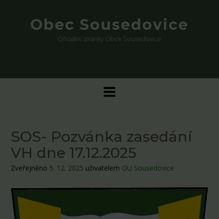
Skip
to
Obec Sousedovice
content
Oficiální stránky Obce Sousedovice
SOS- Pozvánka zasedání
VH dne 17.12.2025
Zveřejněno
5. 12. 2025
uživatelem
OU Sousedovice