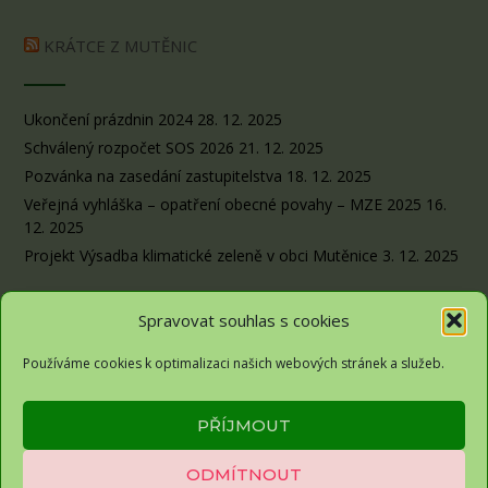
KRÁTCE Z MUTĚNIC
Ukončení prázdnin 2024
28. 12. 2025
Schválený rozpočet SOS 2026
21. 12. 2025
Pozvánka na zasedání zastupitelstva
18. 12. 2025
Veřejná vyhláška – opatření obecné povahy – MZE 2025
16.
12. 2025
Projekt Výsadba klimatické zeleně v obci Mutěnice
3. 12. 2025
Spravovat souhlas s cookies
Používáme cookies k optimalizaci našich webových stránek a služeb.
Obec Sousedovice© 2026
PŘÍJMOUT
Zásady ochrany osobních údajů
ODMÍTNOUT