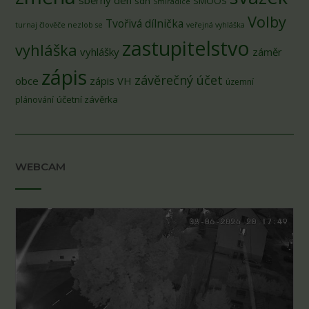
sdh
SMOOS
Smiradice
Volby
Tvořivá dílnička
turnaj člověče nezlob se
veřejná vyhláška
zastupitelstvo
vyhláška
vyhlášky
záměr
zápis
závěrečný účet
obce
zápis VH
územní
účetní závěrka
plánování
WEBCAM