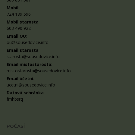
Mobil
:
724 189 596
Mobil starosta
:
603 490 922
Email OU
:
ou@sousedovice.info
Email starosta
:
starosta@sousedovice.info
Email místostarosta
:
mistostarosta@sousedovice.info
Email účetní
:
ucetni@sousedovice.info
Datová schránka
:
fmhbsrq
POČASÍ