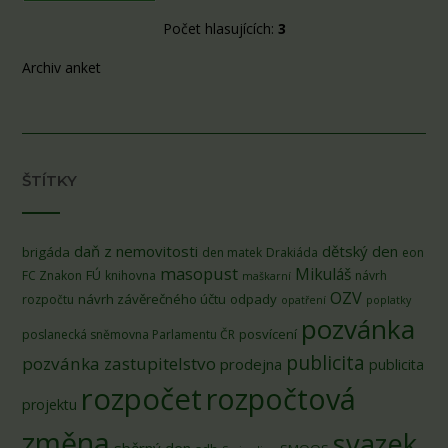
Počet hlasujících:
3
Archiv anket
ŠTÍTKY
daň z nemovitosti
dětský den
brigáda
den matek
Drakiáda
eon
masopust
Mikuláš
FÚ
FC Znakon
knihovna
návrh
maškarní
OZV
návrh závěrečného účtu
odpady
rozpočtu
opatření
poplatky
pozvánka
posvícení
poslanecká sněmovna Parlamentu ČR
publicita
pozvánka zastupitelstvo
prodejna
publicita
rozpočet
rozpočtová
projektu
změna
svazek
sběrný den