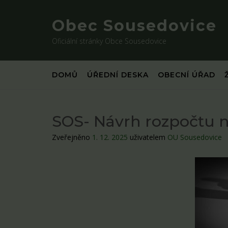
Skip
to
Obec Sousedovice
content
Oficiální stránky Obce Sousedovice
DOMŮ
ÚŘEDNÍ DESKA
OBECNÍ ÚŘAD
SOS- Návrh rozpočtu n
Zveřejněno
1. 12. 2025
uživatelem
OU Sousedovice