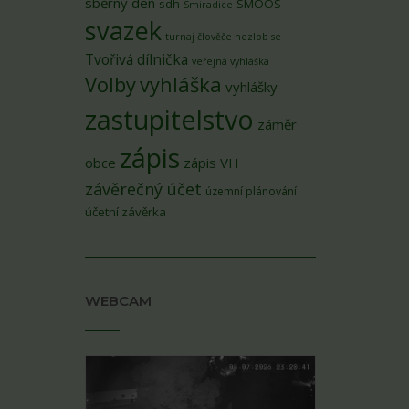
sběrný den
sdh
SMOOS
Smiradice
svazek
turnaj člověče nezlob se
Tvořivá dílnička
veřejná vyhláška
Volby
vyhláška
vyhlášky
zastupitelstvo
záměr
zápis
obce
zápis VH
závěrečný účet
územní plánování
účetní závěrka
WEBCAM