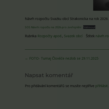
Návrh rozpočtu Svazku obcí Strakonicka na rok 2026.
SOS Návrh ropočtu na 2026-pro zveřejnění
Stáhnout
Rubrika
Rozpočty apod.
,
Svazek obcí
Štítek
návrh r
Post
←
FOTO- Turnaj Člověče nezlob se 29.11.2025
navigation
Napsat komentář
Pro přidávání komentářů se musíte nejdříve
přihlásit
.