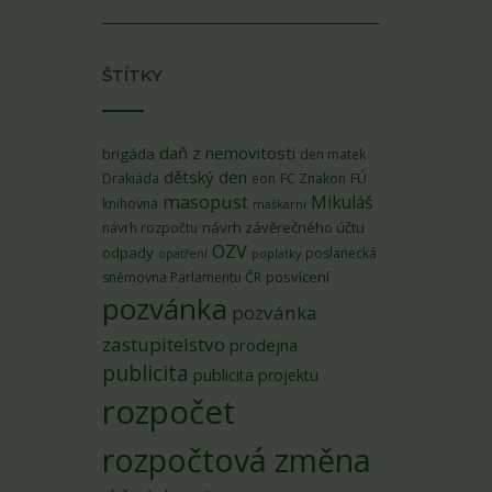
ŠTÍTKY
daň z nemovitosti
brigáda
den matek
dětský den
FÚ
Drakiáda
eon
FC Znakon
masopust
Mikuláš
knihovna
maškarní
návrh závěrečného účtu
návrh rozpočtu
OZV
odpady
poslanecká
opatření
poplatky
posvícení
sněmovna Parlamentu ČR
pozvánka
pozvánka
zastupitelstvo
prodejna
publicita
publicita projektu
rozpočet
rozpočtová změna