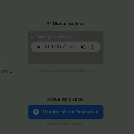
Obecní rozhlas
▶ Přehrát poslední hlášení:
Stáhnout MP3
Otevřít archiv hlášení v novém okně
.2025
→
Aktuality z obce:
f
Sledujte nás na Facebooku
Dozvíte se vše jako první