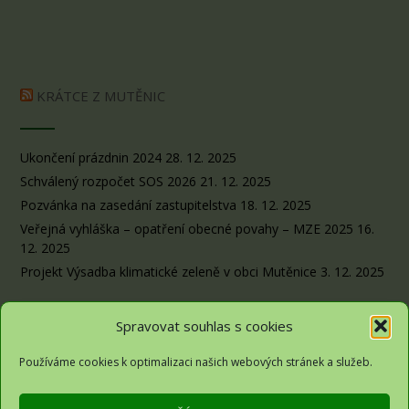
KRÁTCE Z MUTĚNIC
Ukončení prázdnin 2024
28. 12. 2025
Schválený rozpočet SOS 2026
21. 12. 2025
Pozvánka na zasedání zastupitelstva
18. 12. 2025
Veřejná vyhláška – opatření obecné povahy – MZE 2025
16.
12. 2025
Projekt Výsadba klimatické zeleně v obci Mutěnice
3. 12. 2025
Spravovat souhlas s cookies
Používáme cookies k optimalizaci našich webových stránek a služeb.
Obec Sousedovice© 2026