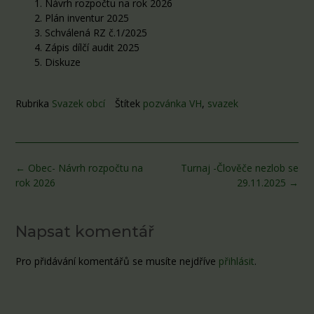
Návrh rozpočtu na rok 2026
Plán inventur 2025
Schválená RZ č.1/2025
Zápis dílčí audit 2025
Diskuze
Rubrika
Svazek obcí
Štítek
pozvánka VH
,
svazek
Post
←
Obec- Návrh rozpočtu na
Turnaj -Člověče nezlob se
navigation
rok 2026
29.11.2025
→
Napsat komentář
Pro přidávání komentářů se musíte nejdříve
přihlásit
.