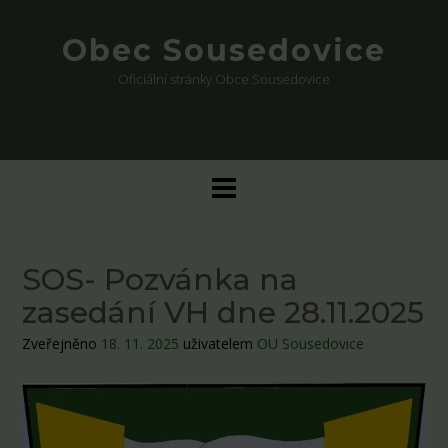
Skip
to
Obec Sousedovice
content
Oficiální stránky Obce Sousedovice
SOS- Pozvánka na
zasedání VH dne 28.11.2025
Zveřejněno
18. 11. 2025
uživatelem
OU Sousedovice