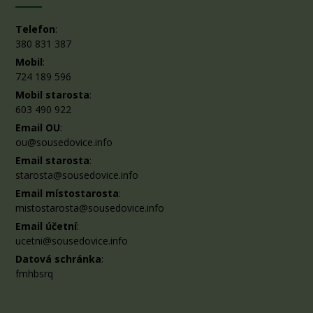
Telefon
:
380 831 387
Mobil
:
724 189 596
Mobil starosta
:
603 490 922
Email OU
:
ou@sousedovice.info
Email starosta
:
starosta@sousedovice.info
Email místostarosta
:
mistostarosta@sousedovice.info
Email účetní
:
ucetni@sousedovice.info
Datová schránka
:
fmhbsrq