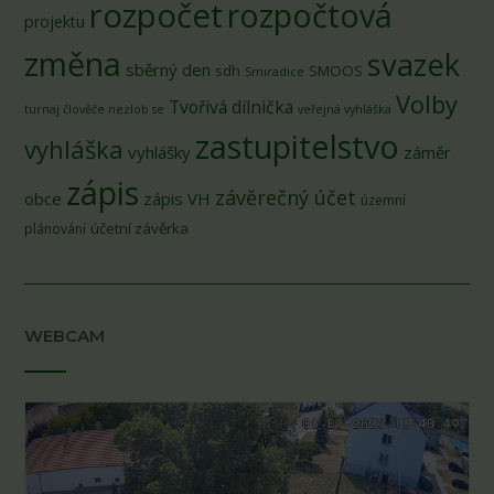
rozpočet
rozpočtová
projektu
změna
svazek
sběrný den
sdh
SMOOS
Smiradice
Volby
Tvořivá dílnička
turnaj člověče nezlob se
veřejná vyhláška
zastupitelstvo
vyhláška
vyhlášky
záměr
zápis
závěrečný účet
obce
zápis VH
územní
účetní závěrka
plánování
WEBCAM