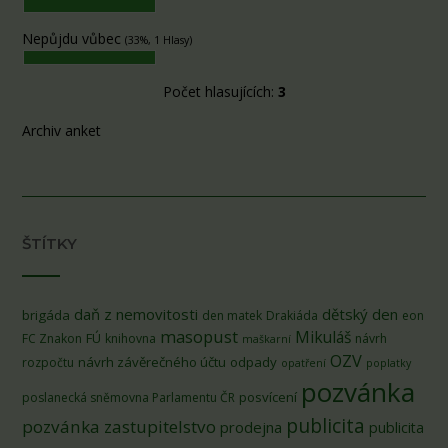
Nepůjdu vůbec
(33%, 1 Hlasy)
Počet hlasujících:
3
Archiv anket
ŠTÍTKY
daň z nemovitosti
dětský den
brigáda
den matek
Drakiáda
eon
masopust
Mikuláš
FÚ
FC Znakon
knihovna
návrh
maškarní
OZV
návrh závěrečného účtu
odpady
rozpočtu
opatření
poplatky
pozvánka
posvícení
poslanecká sněmovna Parlamentu ČR
publicita
pozvánka zastupitelstvo
prodejna
publicita