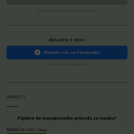
Otevřít archiv hlášení v novém okně
Aktuality z obce:
f
Sledujte nás na Facebooku
Dozvíte se vše jako první
ANKETY
Půjdete do masopustního průvodu za masku?
Masku ne
(33%, 1 Hlasy)