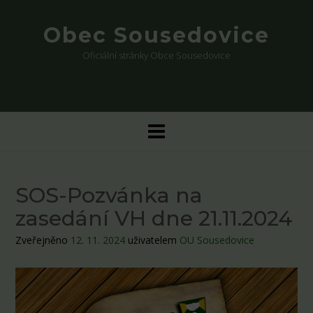
Skip
to
Obec Sousedovice
content
Oficiální stránky Obce Sousedovice
SOS-Pozvánka na
zasedání VH dne 21.11.2024
Zveřejněno
12. 11. 2024
uživatelem
OU Sousedovice