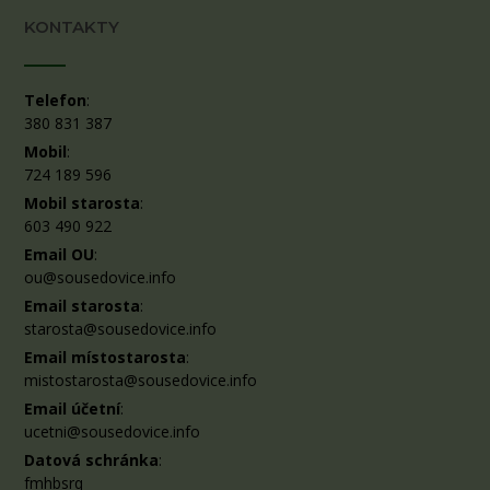
KONTAKTY
Telefon
:
380 831 387
Mobil
:
724 189 596
Mobil starosta
:
603 490 922
Email OU
:
ou@sousedovice.info
Email starosta
:
starosta@sousedovice.info
Email místostarosta
:
mistostarosta@sousedovice.info
Email účetní
:
ucetni@sousedovice.info
Datová schránka
:
fmhbsrq