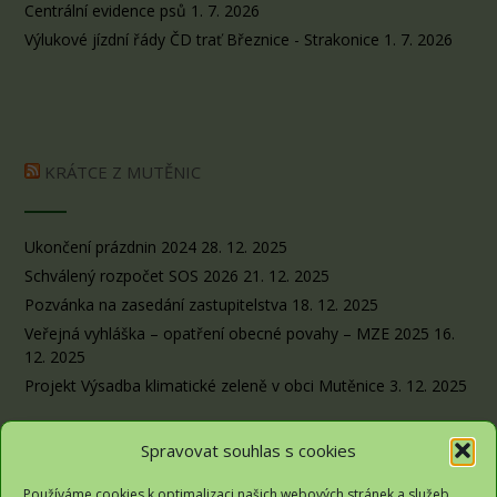
Centrální evidence psů
1. 7. 2026
Výlukové jízdní řády ČD trať Březnice - Strakonice
1. 7. 2026
KRÁTCE Z MUTĚNIC
Ukončení prázdnin 2024
28. 12. 2025
Schválený rozpočet SOS 2026
21. 12. 2025
Pozvánka na zasedání zastupitelstva
18. 12. 2025
Veřejná vyhláška – opatření obecné povahy – MZE 2025
16.
12. 2025
Projekt Výsadba klimatické zeleně v obci Mutěnice
3. 12. 2025
Spravovat souhlas s cookies
Používáme cookies k optimalizaci našich webových stránek a služeb.