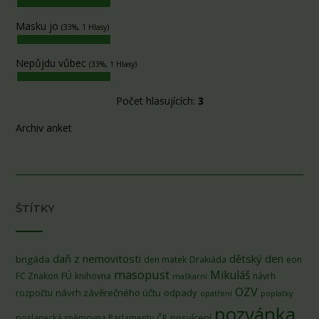
Masku jo
(33%, 1 Hlasy)
Nepůjdu vůbec
(33%, 1 Hlasy)
Počet hlasujících:
3
Archiv anket
ŠTÍTKY
daň z nemovitosti
dětský den
brigáda
den matek
Drakiáda
eon
masopust
Mikuláš
FÚ
FC Znakon
knihovna
návrh
maškarní
OZV
návrh závěrečného účtu
odpady
rozpočtu
opatření
poplatky
pozvánka
posvícení
poslanecká sněmovna Parlamentu ČR