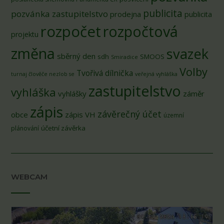
publicita
pozvánka zastupitelstvo
prodejna
publicita
rozpočet
rozpočtová
projektu
změna
svazek
sběrný den
sdh
SMOOS
Smiradice
Volby
Tvořivá dílnička
turnaj člověče nezlob se
veřejná vyhláška
zastupitelstvo
vyhláška
vyhlášky
záměr
zápis
závěrečný účet
obce
zápis VH
územní
účetní závěrka
plánování
WEBCAM