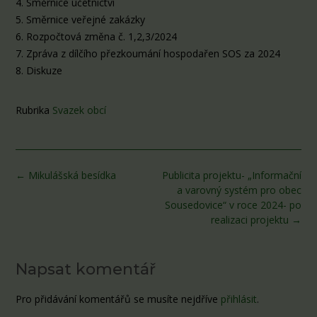
4. Směrnice účetnictví
5. Směrnice veřejné zakázky
6. Rozpočtová změna č. 1,2,3/2024
7. Zpráva z dílčího přezkoumání hospodařen SOS za 2024
8. Diskuze
Rubrika
Svazek obcí
Post
←
Mikulášská besídka
Publicita projektu- „Informační
navigation
a varovný systém pro obec
Sousedovice“ v roce 2024- po
realizaci projektu
→
Napsat komentář
Pro přidávání komentářů se musíte nejdříve
přihlásit
.