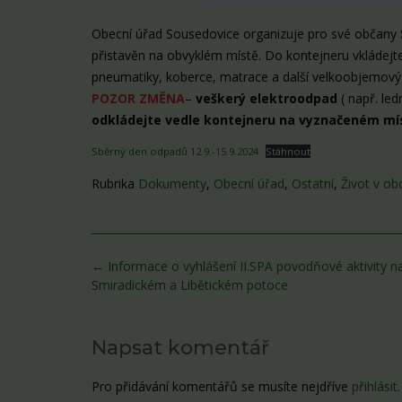
Obecní úřad Sousedovice organizuje pro své občany
přistavěn na obvyklém místě. Do kontejneru vkládejt
pneumatiky, koberce, matrace a další velkoobjemový
POZOR ZMĚNA
–
veškerý elektroodpad
( např. led
odkládejte vedle kontejneru na vyznačeném mí
Sběrný den odpadů 12.9.-15.9.2024
Stáhnout
Rubrika
Dokumenty
,
Obecní úřad
,
Ostatní
,
Život v obc
Post
←
Informace o vyhlášení II.SPA povodňové aktivity n
navigation
Smiradickém a Libětickém potoce
Napsat komentář
Pro přidávání komentářů se musíte nejdříve
přihlásit
.