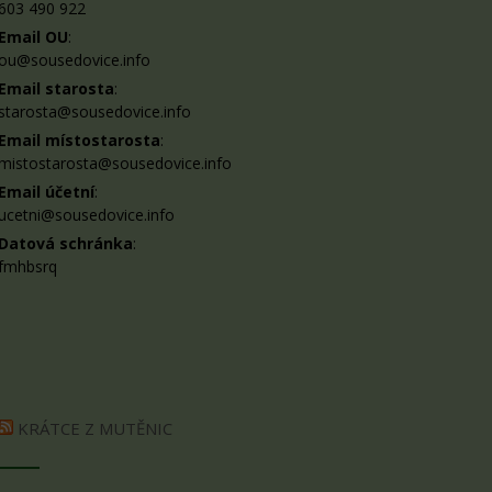
603 490 922
Email OU
:
ou@sousedovice.info
Email starosta
:
starosta@sousedovice.info
Email místostarosta
:
mistostarosta@sousedovice.info
Email účetní
:
ucetni@sousedovice.info
Datová schránka
:
fmhbsrq
KRÁTCE Z MUTĚNIC