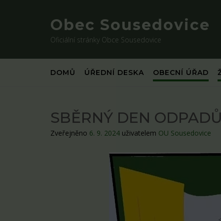
Skip
to
Obec Sousedovice
content
Oficiální stránky Obce Sousedovice
DOMŮ
ÚŘEDNÍ DESKA
OBECNÍ ÚŘAD
SBĚRNÝ DEN ODPADŮ – 1
Zveřejněno
6. 9. 2024
uživatelem
OU Sousedovice