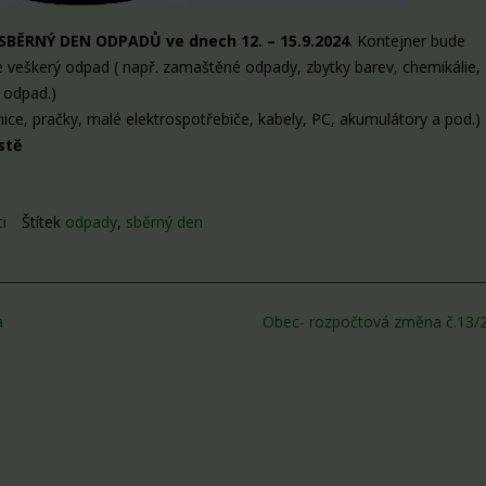
SBĚRNÝ DEN ODPADŮ ve dnech 12. – 15.9.2024
. Kontejner bude
e veškerý odpad ( např. zamaštěné odpady, zbytky barev, chemikálie,
 odpad.)
nice, pračky, malé elektrospotřebiče, kabely, PC, akumulátory a pod.)
stě
i
Štítek
odpady
,
sběrný den
a
Obec- rozpočtová změna č.13