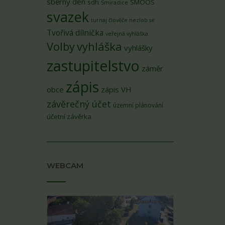
sběrný den
sdh
SMOOS
Smiradice
svazek
turnaj člověče nezlob se
Tvořivá dílnička
veřejná vyhláška
Volby
vyhláška
vyhlášky
zastupitelstvo
záměr
zápis
obce
zápis VH
závěrečný účet
územní plánování
účetní závěrka
WEBCAM