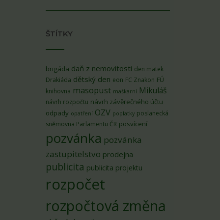
ŠTÍTKY
daň z nemovitosti
brigáda
den matek
dětský den
FÚ
Drakiáda
eon
FC Znakon
masopust
Mikuláš
knihovna
maškarní
návrh závěrečného účtu
návrh rozpočtu
OZV
odpady
poslanecká
opatření
poplatky
posvícení
sněmovna Parlamentu ČR
pozvánka
pozvánka
zastupitelstvo
prodejna
publicita
publicita projektu
rozpočet
rozpočtová změna