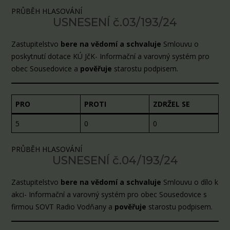
PRŮBĚH HLASOVÁNÍ
USNESENÍ č.03/193/24
Zastupitelstvo
bere na vědomí a schvaluje
Smlouvu o
poskytnutí dotace KÚ JčK- Informační a varovný systém pro
obec Sousedovice a
pověřuje
starostu podpisem.
PRO
PROTI
ZDRŽEL SE
5
0
0
PRŮBĚH HLASOVÁNÍ
USNESENÍ č.04/193/24
Zastupitelstvo
bere na vědomí a
schvaluje
Smlouvu o dílo k
akci- Informační a varovný systém pro obec Sousedovice s
firmou SOVT Radio Vodňany a
pověřuje
starostu podpisem.