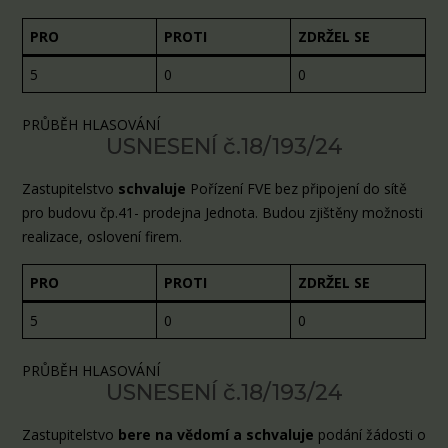
PRO
PROTI
ZDRŽEL SE
5
0
0
PRŮBĚH HLASOVÁNÍ
USNESENÍ č.18/193/24
Zastupitelstvo
schvaluje
Pořízení FVE bez připojení do sítě
pro budovu čp.41- prodejna Jednota. Budou zjištěny možnosti
realizace, oslovení firem.
PRO
PROTI
ZDRŽEL SE
5
0
0
PRŮBĚH HLASOVÁNÍ
USNESENÍ č.18/193/24
Zastupitelstvo
bere na vědomí a
schvaluje
podání žádosti o