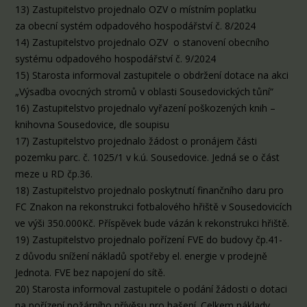
13) Zastupitelstvo projednalo OZV o místním poplatku
za obecní systém odpadového hospodářství č. 8/2024
14) Zastupitelstvo projednalo OZV o stanovení obecního
systému odpadového hospodářství č. 9/2024
15) Starosta informoval zastupitele o obdržení dotace na akci
„Výsadba ovocných stromů v oblasti Sousedovických tůní“
16) Zastupitelstvo projednalo vyřazení poškozených knih –
knihovna Sousedovice, dle soupisu
17) Zastupitelstvo projednalo žádost o pronájem části
pozemku parc. č. 1025/1 v k.ú. Sousedovice. Jedná se o část
meze u RD čp.36.
18) Zastupitelstvo projednalo poskytnutí finančního daru pro
FC Znakon na rekonstrukci fotbalového hřiště v Sousedovicích
ve výši 350.000Kč. Příspěvek bude vázán k rekonstrukci hřiště.
19) Zastupitelstvo projednalo pořízení FVE do budovy čp.41-
z důvodu snížení nákladů spotřeby el. energie v prodejně
Jednota. FVE bez napojení do sítě.
20) Starosta informoval zastupitele o podání žádosti o dotaci
na pořízení požárního přívěsu pro hašení. Celkem náklady