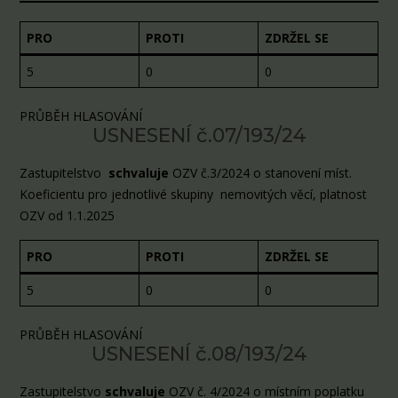
PRO
PROTI
ZDRŽEL SE
5
0
0
PRŮBĚH HLASOVÁNÍ
USNESENÍ č.07/193/24
Zastupitelstvo
schvaluje
OZV č.3/2024 o stanovení míst.
Koeficientu pro jednotlivé skupiny nemovitých věcí, platnost
OZV od 1.1.2025
PRO
PROTI
ZDRŽEL SE
5
0
0
PRŮBĚH HLASOVÁNÍ
USNESENÍ č.08/193/24
Zastupitelstvo
schvaluje
OZV č. 4/2024 o místním poplatku