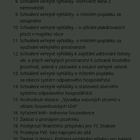
Schválení veřejné vyhlášky- koeficient daně z
nemovitosti
Schválení veřejné vyhlášky- o místním poplatku ze
vstupného
Schválení veřejné vyhlášky –
o užívání plakátovacích
ploch v majetku obce
Schválení veřejné vyhlášky- o místním poplatku za
využívání veřejného prostranství
Schválení veřejné vyhlášky k zajištění udržování čistoty
ulic a jiných veřejných prostranství k ochraně životního
prostředí, zeleně v zástavbě a ostatní veřejné zeleně.
Schválení veřejné vyhlášky o místním poplatku
za obecní systém odpadového hospodářství
Schválení veřejné vyhlášky o stanovení obecního
systému odpadového hospodářství
Rozhodnutí dotace- „Výsadba ovocných stromů v
oblasti Sousedovických tůní“
Vyřazení knih- knihovna Sousedovice
Žádost o pronájem pozemku
Poskytnutí finančního příspěvku pro FC Znakon
Prodejna FVE- bez napojení do sítě
Žádost o dotaci- Pořízení požárního přívěsu pro hašení