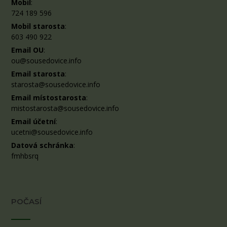
Mobil
:
724 189 596
Mobil starosta
:
603 490 922
Email OU
:
ou@sousedovice.info
Email starosta
:
starosta@sousedovice.info
Email místostarosta
:
mistostarosta@sousedovice.info
Email účetní
:
ucetni@sousedovice.info
Datová schránka
:
fmhbsrq
POČASÍ