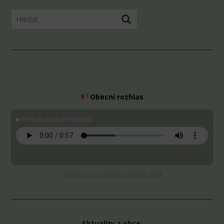
Obecní rozhlas
▶ Přehrát poslední hlášení:
Stáhnout MP3
Otevřít archiv hlášení v novém okně
Aktuality z obce: