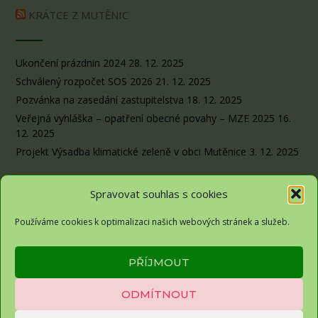
KRÁTCE Z MUTĚNIC
Ukončení prázdnin 2024
28. 12. 2025
Schválený rozpočet SOS 2026
21. 12. 2025
Pozvánka na zasedání zastupitelstva
18. 12. 2025
Veřejná vyhláška – opatření obecné povahy – MZE 2025
16.
12. 2025
Projekt Výsadba klimatické zeleně v obci Mutěnice
3. 12. 2025
Spravovat souhlas s cookies
Používáme cookies k optimalizaci našich webových stránek a služeb.
Obec Sousedovice© 2026
PŘÍJMOUT
Zásady ochrany osobních údajů
ODMÍTNOUT
Zásady cookies (EU)