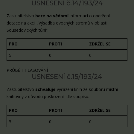
USNESENÍ č.14/193/24
Zastupitelstvo
bere na vědomí
informaci o obdržení
dotace na akci: „Výsadba ovocných stromů v oblasti
Sousedovických tůní“.
PRO
PROTI
ZDRŽEL SE
5
0
0
PRŮBĚH HLASOVÁNÍ
USNESENÍ č.15/193/24
Zastupitelstvo
schvaluje
vyřazení knih ze souboru místní
knihovny z důvodu poškození- dle soupisu.
PRO
PROTI
ZDRŽEL SE
5
0
0