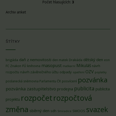
Počet hlasujících:
3
Archiv anket
ŠTÍTKY
daň z nemovitosti
dětský den
brigáda
den matek
Drakiáda
eon
masopust
Mikuláš
FÚ
FC Znakon
knihovna
návrh
maškarní
OZV
návrh závěrečného účtu
odpady
rozpočtu
opatření
poplatky
pozvánka
posvícení
poslanecká sněmovna Parlamentu ČR
publicita
pozvánka zastupitelstvo
prodejna
publicita
rozpočet
rozpočtová
projektu
změna
svazek
sběrný den
sdh
SMOOS
Smiradice