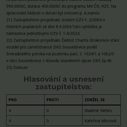
990.000Kč, dotace 450.000Kč do programu MV ČR, HZS. Na
zpracování žádosti o dotaci byl osloven p. A.Ivanov.
21) Zastupitelstvo projednalo zrušení OZV č. 2/2004 o
místních poplatcích ze dne 8.4.2004.Tato vyhláška je
nahrazena jednotlivými OZV č. 1-6/2024.
22) Zastupitelstvo projednalo Žádost Charita Strakonice-stání
vozidel pro zaměstnance DKS Sousedovice podél
Smiradického potoka na pozemku parc. č. 1024/1 a 1062/5
v obci Sousedovice z důvodu stavebních úprav DKS čp.40.
23) Diskuze
Hlasování a usnesení
zastupitelstva:
PRO
PROTI
ZDRŽEL SE
4
0
Vladimír Nehéz
4
0
Kateřina Mocová