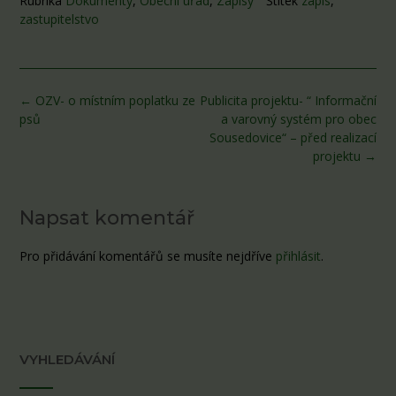
Rubrika
Dokumenty
,
Obecní úřad
,
Zápisy
Štítek
zápis
,
zastupitelstvo
Post
←
OZV- o místním poplatku ze
Publicita projektu- “ Informační
navigation
psů
a varovný systém pro obec
Sousedovice“ – před realizací
projektu
→
Napsat komentář
Pro přidávání komentářů se musíte nejdříve
přihlásit
.
VYHLEDÁVÁNÍ