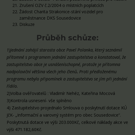
Zrušení OZV č.2/2004 o místních poplatcích
Žádost Charita Strakonice-stání vozidel pro
zaměstnance DKS Sousedovice
Diskuze
Průběh schůze:
1)Jednání zahájil starosta obce Pavel Polanka, který seznámil
přítomné s programem jednání zastupitelstva a konstatoval, že
zastupitelstvo obce je usnášeníschopné, protože je přítomna
nadpoloviční většina všech jeho členů
.
Proti předloženému
programu nebylo připomínek a zastupitelstvo se jím při jednání
řídilo.
2)Volba ověřovatelů : Vladimír Nehéz, Kateřina Mocová
3)Kontrola usnesení- vše splněno
4) Zastupitelstvo projednalo Smlouva o poskytnutí dotace KÚ
JčK- „Informační a varovný systém pro obec Sousedovice“.
Poskytnutá dotace ve výši 203.000Kč, celkové náklady akce ve
výši 471.182,60Kč.