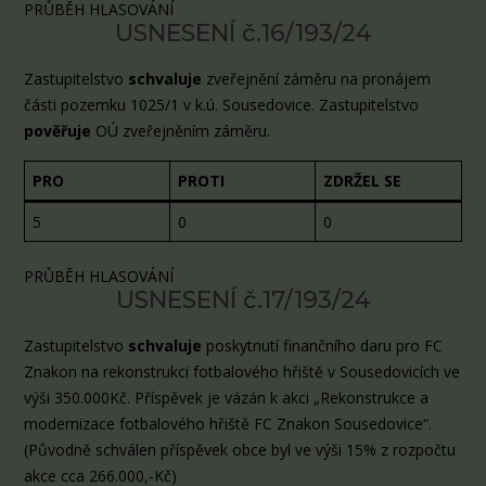
PRŮBĚH HLASOVÁNÍ
USNESENÍ č.16/193/24
Zastupitelstvo
schvaluje
zveřejnění záměru na pronájem
části pozemku 1025/1 v k.ú. Sousedovice. Zastupitelstvo
pověřuje
OÚ zveřejněním záměru.
PRO
PROTI
ZDRŽEL SE
5
0
0
PRŮBĚH HLASOVÁNÍ
USNESENÍ č.17/193/24
Zastupitelstvo
schvaluje
poskytnutí finančního daru pro FC
Znakon na rekonstrukci fotbalového hřiště v Sousedovicích ve
výši 350.000Kč. Příspěvek je vázán k akci „Rekonstrukce a
modernizace fotbalového hřiště FC Znakon Sousedovice“.
(Původně schválen příspěvek obce byl ve výši 15% z rozpočtu
akce cca 266.000,-Kč)