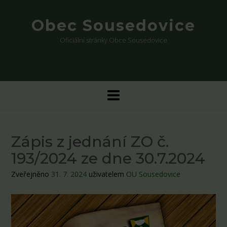
Skip
to
Obec Sousedovice
content
Oficiální stránky Obce Sousedovice
Zápis z jednání ZO č.
193/2024 ze dne 30.7.2024
Zveřejněno
31. 7. 2024
uživatelem
OU Sousedovice