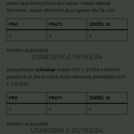
dotaci na pořízení přívěsu pro hašení. Celkem náklady
990.000Kč, dotace 450.000Kč do programu MV ČR, HZS.
PRO
PROTI
ZDRŽEL SE
5
0
0
PRŮBĚH HLASOVÁNÍ
USNESENÍ č.19/193/24
Zastupitelstvo
schvaluje
zrušení OZV č. 2/2004 o místních
poplatcích ze dne 8.4.2004. Bude nahrazena jednotlivými OZV
č. 1-6/2024.
PRO
PROTI
ZDRŽEL SE
5
0
0
PRŮBĚH HLASOVÁNÍ
USNESENÍ č.20/193/24