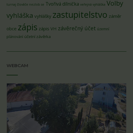
Volby
Tvořivá dílnička
turnaj člověče nezlob se
veřejná vyhláška
zastupitelstvo
vyhláška
vyhlášky
záměr
zápis
závěrečný účet
obce
zápis VH
územní
účetní závěrka
plánování
WEBCAM