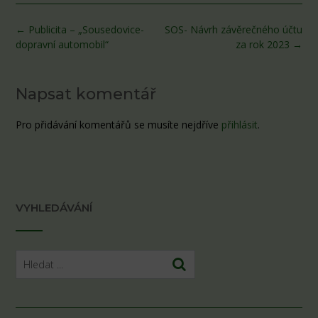
Post
←
Publicita – „Sousedovice-
SOS- Návrh závěrečného účtu
navigation
dopravní automobil“
za rok 2023
→
Napsat komentář
Pro přidávání komentářů se musíte nejdříve
přihlásit
.
VYHLEDÁVÁNÍ