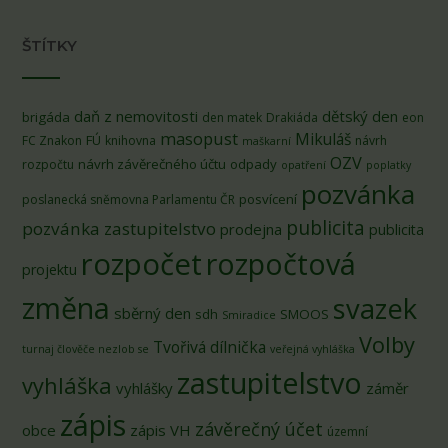
ŠTÍTKY
daň z nemovitosti
dětský den
brigáda
den matek
Drakiáda
eon
masopust
Mikuláš
FÚ
FC Znakon
knihovna
návrh
maškarní
OZV
návrh závěrečného účtu
odpady
rozpočtu
opatření
poplatky
pozvánka
posvícení
poslanecká sněmovna Parlamentu ČR
publicita
pozvánka zastupitelstvo
prodejna
publicita
rozpočet
rozpočtová
projektu
změna
svazek
sběrný den
sdh
SMOOS
Smiradice
Volby
Tvořivá dílnička
turnaj člověče nezlob se
veřejná vyhláška
zastupitelstvo
vyhláška
vyhlášky
záměr
zápis
závěrečný účet
obce
zápis VH
územní