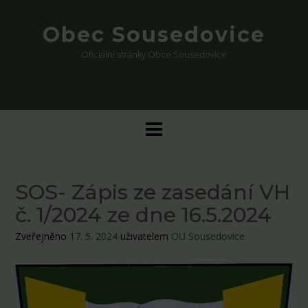
Skip
to
Obec Sousedovice
content
Oficiální stránky Obce Sousedovice
SOS- Zápis ze zasedání VH
č. 1/2024 ze dne 16.5.2024
Zveřejněno
17. 5. 2024
uživatelem
OU Sousedovice