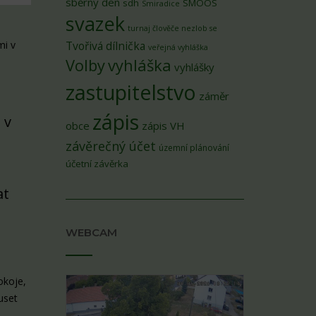
sběrný den
sdh
SMOOS
Smiradice
svazek
turnaj člověče nezlob se
mi v
Tvořivá dílnička
veřejná vyhláška
Volby
vyhláška
vyhlášky
zastupitelstvo
záměr
zápis
 v
obce
zápis VH
závěrečný účet
územní plánování
účetní závěrka
at
WEBCAM
okoje,
uset