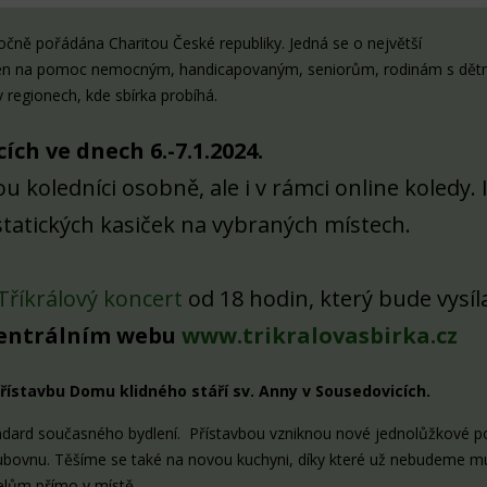
ročně pořádána Charitou České republiky. Jedná se o největší
 určen na pomoc nemocným, handicapovaným, seniorům, rodinám s dět
v regionech, kde sbírka probíhá.
ích ve dnech 6.-7.1.2024.
koledníci osobně, ale i v rámci online koledy. I
tatických kasiček na vybraných místech.
Tříkrálový koncert
od 18 hodin, který bude vysíl
 centrálním webu
www.trikralovasbirka.cz
přístavbu Domu klidného stáří sv. Anny v Sousedovicích.
andard současného bydlení. Přístavbou vzniknou nové jednolůžkové p
 klubovnu. Těšíme se také na novou kuchyni, díky které už nebudeme m
telům přímo v místě.