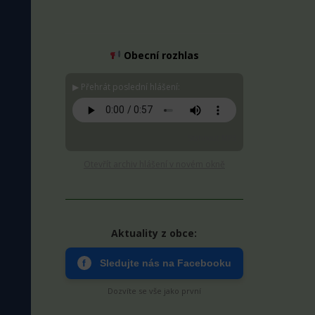
Obecní rozhlas
▶ Přehrát poslední hlášení:
Stáhnout MP3
Otevřít archiv hlášení v novém okně
Aktuality z obce:
f
Sledujte nás na Facebooku
Dozvíte se vše jako první