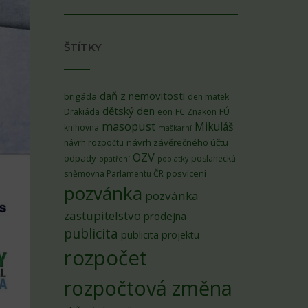
ŠTÍTKY
daň z nemovitosti
brigáda
den matek
dětský den
FÚ
Drakiáda
eon
FC Znakon
masopust
Mikuláš
knihovna
maškarní
návrh závěrečného účtu
návrh rozpočtu
OZV
odpady
poslanecká
opatření
poplatky
posvícení
sněmovna Parlamentu ČR
pozvánka
pozvánka
zastupitelstvo
prodejna
publicita
publicita projektu
rozpočet
rozpočtová změna