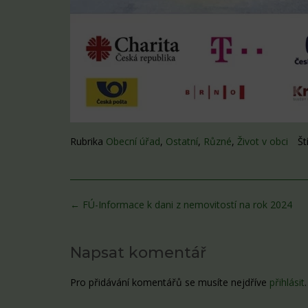
Rubrika
Obecní úřad
,
Ostatní
,
Různé
,
Život v obci
Št
Post
←
FÚ-Informace k dani z nemovitostí na rok 2024
navigation
Napsat komentář
Pro přidávání komentářů se musíte nejdříve
přihlásit
.