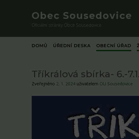
Skip
to
Obec Sousedovice
content
Oficiální stránky Obce Sousedovice
DOMŮ
ÚŘEDNÍ DESKA
OBECNÍ ÚŘAD
Tříkrálová sbírka- 6.-7
Zveřejněno
2. 1. 2024
uživatelem
OU Sousedovice