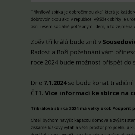
Tříkrálová sbírka je dobročinnou akcí, která je každo
dobrovolnickou akci v republice. Výtěžek sbírky je
tísni i všem sociálně potřebným lidem, a to zejména 
Zpěv tří králů bude znít v
Sousedovic
Radost a Boží požehnání vám přinesou 
roce 2024 bude možnost přispět do s
Dne
7.1.2024
se bude konat tradiční
ČT1.
Více informací ke sbírce na
Tříkrálová sbírka 2024 má velký úkol: Podpořit 
Chtěli bychom navýšit kapacitu domova a zvýšit i st
získáme lůžkový výtah a větší prostor pro jídelnu a
dovážet stravu zvenčí, ale připravíme ji našim obyva