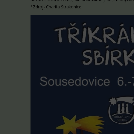
*Zdroj- Charita Strakonice