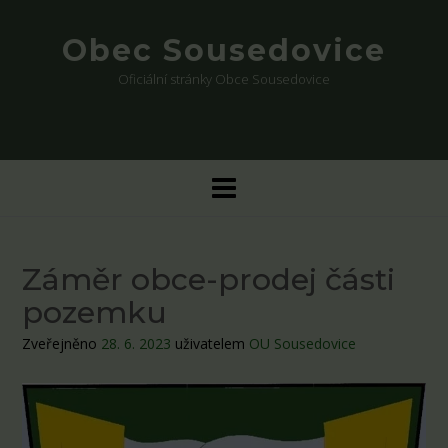
Skip
to
Obec Sousedovice
content
Oficiální stránky Obce Sousedovice
Záměr obce-prodej části
pozemku
Zveřejněno
28. 6. 2023
uživatelem
OU Sousedovice