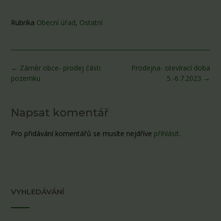
Rubrika
Obecní úřad
,
Ostatní
Post
←
Záměr obce- prodej části
Prodejna- otevírací doba
navigation
pozemku
5.-6.7.2023
→
Napsat komentář
Pro přidávání komentářů se musíte nejdříve
přihlásit
.
VYHLEDÁVÁNÍ