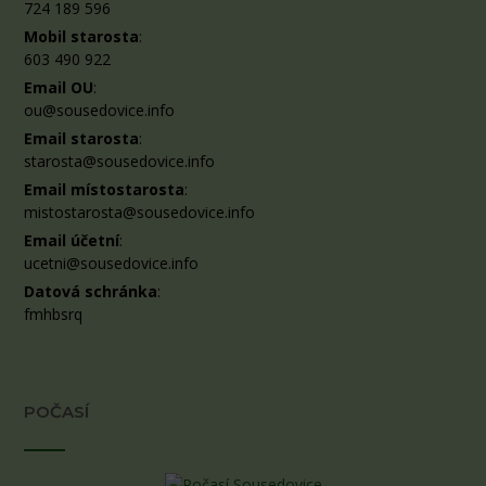
724 189 596
Mobil starosta
:
603 490 922
Email OU
:
ou@sousedovice.info
Email starosta
:
starosta@sousedovice.info
Email místostarosta
:
mistostarosta@sousedovice.info
Email účetní
:
ucetni@sousedovice.info
Datová schránka
:
fmhbsrq
POČASÍ