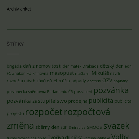
Archiv anket
ŠTÍTKY
daň z nemovitosti
dětský den
brigáda
den matek
Drakiáda
eon
masopust
Mikuláš
FÚ
FC Znakon
knihovna
návrh
maškarní
OZV
návrh závěrečného účtu
odpady
rozpočtu
opatření
poplatky
pozvánka
posvícení
poslanecká sněmovna Parlamentu ČR
publicita
pozvánka zastupitelstvo
prodejna
publicita
rozpočet
rozpočtová
projektu
změna
svazek
sběrný den
sdh
SMOOS
Smiradice
Volby
Tvořivá dílnička
turnaj člověče nezlob se
veřejná vyhláška