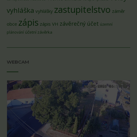
zastupitelstvo
vyhláška
vyhlášky
záměr
zápis
závěrečný účet
obce
zápis VH
územní
účetní závěrka
plánování
WEBCAM