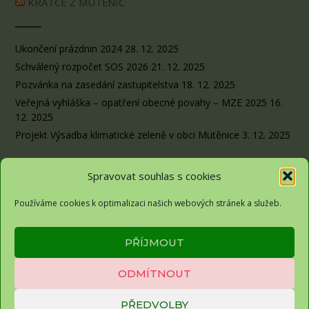
KRÁTCE Z MUTĚNIC
Ukončení prázdnin 2024
28. 12. 2025
Schválený rozpočet SOS 2026
21. 12. 2025
Pozvánka na zasedání zastupitelstva
18. 12. 2025
Veřejná vyhláška – opatření obecné povahy – MZE 2025
16.
12. 2025
Projekt Výsadba klimatické zeleně v obci Mutěnice
3. 12. 2025
Spravovat souhlas s cookies
Používáme cookies k optimalizaci našich webových stránek a služeb.
Obec Sousedovice© 2026
PŘÍJMOUT
Zásady ochrany osobních údajů
ODMÍTNOUT
Zásady cookies (EU)
PŘEDVOLBY