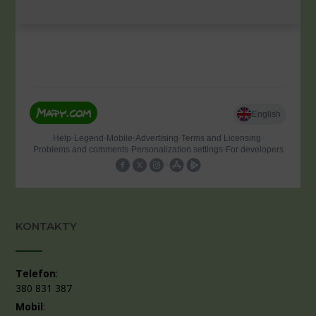
KONTAKTY
Telefon
:
380 831 387
Mobil
: