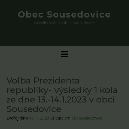
Skip
to
Obec Sousedovice
content
Oficiální stránky Obce Sousedovice
Volba Prezidenta
republiky- výsledky 1 kola
ze dne 13.-14.1.2023 v obci
Sousedovice
Zveřejněno
17. 1. 2023
uživatelem
OU Sousedovice