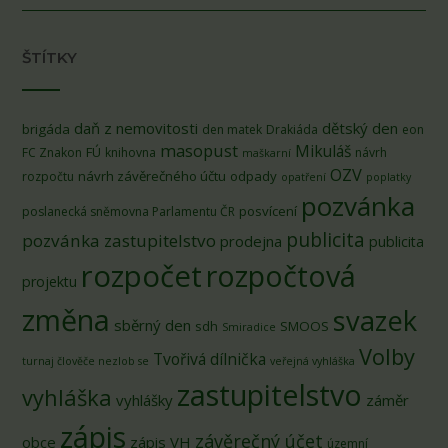
ŠTÍTKY
daň z nemovitosti
dětský den
brigáda
den matek
Drakiáda
eon
masopust
Mikuláš
FÚ
FC Znakon
knihovna
návrh
maškarní
OZV
návrh závěrečného účtu
odpady
rozpočtu
opatření
poplatky
pozvánka
posvícení
poslanecká sněmovna Parlamentu ČR
publicita
pozvánka zastupitelstvo
prodejna
publicita
rozpočet
rozpočtová
projektu
změna
svazek
sběrný den
sdh
SMOOS
Smiradice
Volby
Tvořivá dílnička
turnaj člověče nezlob se
veřejná vyhláška
zastupitelstvo
vyhláška
vyhlášky
záměr
zápis
závěrečný účet
obce
zápis VH
územní