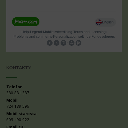
KONTAKTY
Telefon
:
380 831 387
Mobil
:
724 189 596
Mobil starosta
:
603 490 922
Email OU
: