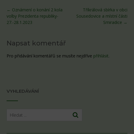
Post
←
Oznámení o konání 2 kola
Tříkrálová sbírka v obci
navigation
volby Prezidenta republiky-
Sousedovice a místní části
27.-28.1.2023
Smiradice
→
Napsat komentář
Pro přidávání komentářů se musíte nejdříve
přihlásit
.
VYHLEDÁVÁNÍ