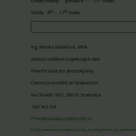
Úřední hodiny: pondělí 8
– 17
hodin
00
00
středa 8
– 17
hodin
Ing. Monika Kadaňová, MBA
vedoucí oddělení majetkových daní
Finanční úřad pro Jihočeský kraj
Územní pracoviště ve Strakonicích
Na Ohradě 1067, 386 01 Strakonice
383 363 326
*
monika.kadanova@fs.mfcr.cz
FU-Jak_zaevidovat_krajinne_prvky_na_sve_parcele_pri_uplatneni