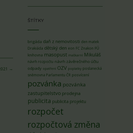
ŠTÍTKY
daň z nemovitosti
brigáda
den matek
dětský den
FÚ
Drakiáda
eon
FC Znakon
masopust
Mikuláš
knihovna
maškarní
návrh závěrečného účtu
návrh rozpočtu
OZV
odpady
poslanecká
2021
→
opatření
poplatky
posvícení
sněmovna Parlamentu ČR
pozvánka
pozvánka
zastupitelstvo
prodejna
publicita
publicita projektu
rozpočet
rozpočtová změna