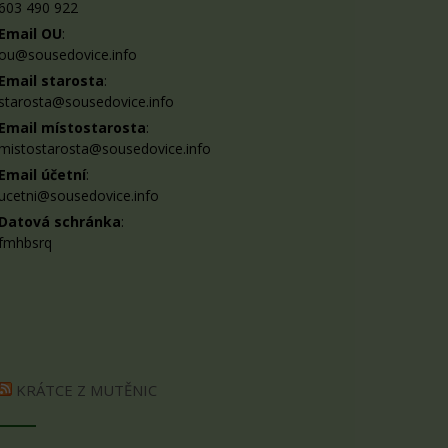
603 490 922
Email OU
:
ou@sousedovice.info
Email starosta
:
starosta@sousedovice.info
Email místostarosta
:
mistostarosta@sousedovice.info
Email účetní
:
ucetni@sousedovice.info
Datová schránka
:
fmhbsrq
KRÁTCE Z MUTĚNIC