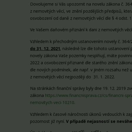
Dovolujeme si Vás upozornit na novelu zákona č. 364/
z nemovitých věcí, ve znění pozdějších předpisů, kte
osvobození od daně z nemovitých věcí dle § 4 odst. 1 
Ve Vašem daňovém přiznání k dani z nemovitých věcí
Vzhledem k přechodným ustanovením novely č. 364/
do 31. 12. 2021
, následně lze dle tohoto ustanovení
novely zákona Vaše pozemky nesplňují, máte povinnos
2022 a osvobození přiznané dle starého znění zákon
dle nových podmínek, ale např. v jiném rozsahu než u
z nemovitých věcí nejpozději do 31. 1. 2022.
Na stránkách finanční správy byly dne 19. 12. 2019 
zákona
https://www.financnisprava.cz/cs/financni-sp
nemovitych-veci-10210
.
Vzhledem k časové náročnosti úkonů vedoucích k zaj
pozornost již nyní.
V případě nejasností se neváhe
00
00