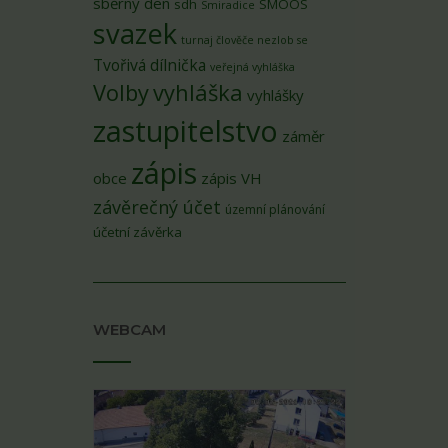
sběrný den
sdh
SMOOS
Smiradice
svazek
turnaj člověče nezlob se
Tvořivá dílnička
veřejná vyhláška
Volby
vyhláška
vyhlášky
zastupitelstvo
záměr
zápis
obce
zápis VH
závěrečný účet
územní plánování
účetní závěrka
WEBCAM