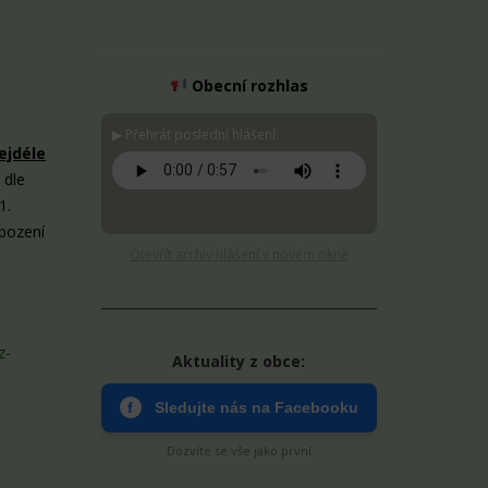
Obecní rozhlas
▶ Přehrát poslední hlášení:
ejdéle
 dle
1.
Stáhnout MP3
bození
Otevřít archiv hlášení v novém okně
z-
Aktuality z obce:
f
Sledujte nás na Facebooku
Dozvíte se vše jako první