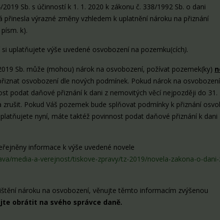
2019 Sb. s účinností k 1. 1. 2020 k zákonu č. 338/1992 Sb. o dani
rá přinesla výrazné změny vzhledem k uplatnění nároku na přiznání
písm. k).
 si uplatňujete výše uvedené osvobození na pozemku(cích
).
2019 Sb. může (mohou) nárok na osvobození, požívat pozemek(ky)
n
 přiznat osvobození dle nových podmínek. Pokud nárok na osvobození
t podat daňové přiznání k dani z nemovitých věcí nejpozději do 31. 
a zrušit. Pokud Váš pozemek bude splňovat podmínky k přiznání osvo
platňujete nyní, máte taktéž povinnost podat daňové přiznání k dani
zveřejněny informace k výše uvedené novele
rava/media-a-verejnost/tiskove-zpravy/tz-2019/novela-zakona-o-dani-
ištění nároku na osvobození, věnujte těmto informacím zvýšenou
jte obrátit na svého správce daně.