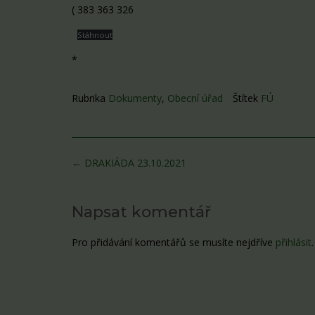
( 383 363 326
Stáhnout
*
Rubrika
Dokumenty
,
Obecní úřad
Štítek
FÚ
Post
←
DRAKIÁDA 23.10.2021
navigation
Napsat komentář
Pro přidávání komentářů se musíte nejdříve
přihlásit
.