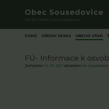
Skip
to
Obec Sousedovice
content
Oficiální stránky Obce Sousedovice
DOMŮ
ÚŘEDNÍ DESKA
OBECNÍ ÚŘAD
FÚ- Informace k osvo
Zveřejněno
12. 10. 2021
uživatelem
OU Sousedovice