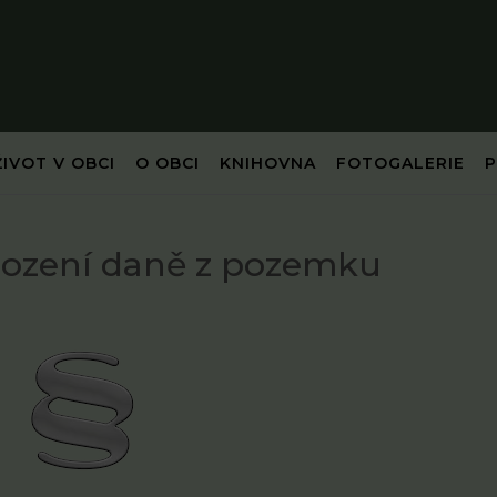
ŽIVOT V OBCI
O OBCI
KNIHOVNA
FOTOGALERIE
bození daně z pozemku