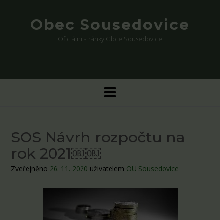
Skip
to
Obec Sousedovice
content
Oficiální stránky Obce Sousedovice
SOS Návrh rozpočtu na
rok 2021￼￼
Zveřejněno
26. 11. 2020
uživatelem
OU Sousedovice