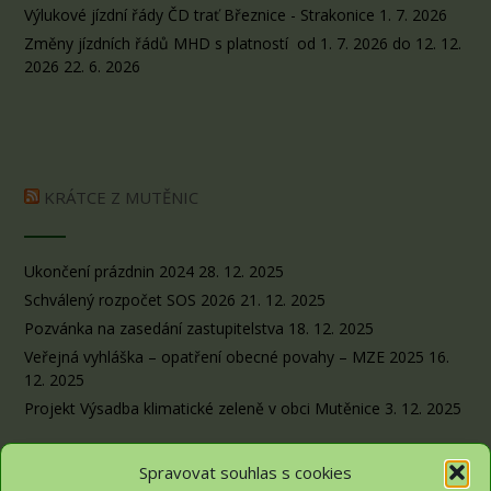
Výlukové jízdní řády ČD trať Březnice - Strakonice
1. 7. 2026
Změny jízdních řádů MHD s platností od 1. 7. 2026 do 12. 12.
2026
22. 6. 2026
KRÁTCE Z MUTĚNIC
Ukončení prázdnin 2024
28. 12. 2025
Schválený rozpočet SOS 2026
21. 12. 2025
Pozvánka na zasedání zastupitelstva
18. 12. 2025
Veřejná vyhláška – opatření obecné povahy – MZE 2025
16.
12. 2025
Projekt Výsadba klimatické zeleně v obci Mutěnice
3. 12. 2025
Spravovat souhlas s cookies