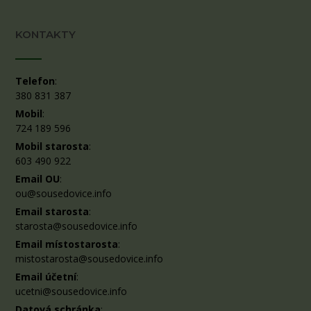
KONTAKTY
Telefon
:
380 831 387
Mobil
:
724 189 596
Mobil starosta
:
603 490 922
Email OU
:
ou@sousedovice.info
Email starosta
:
starosta@sousedovice.info
Email místostarosta
:
mistostarosta@sousedovice.info
Email účetní
:
ucetni@sousedovice.info
Datová schránka
: