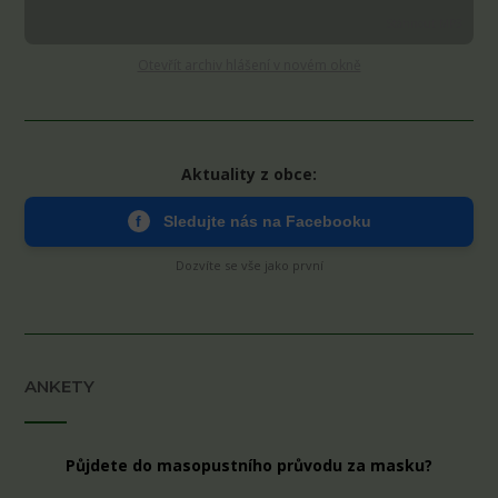
Stáhnout MP3
Otevřít archiv hlášení v novém okně
Aktuality z obce:
f
Sledujte nás na Facebooku
Dozvíte se vše jako první
ANKETY
Půjdete do masopustního průvodu za masku?