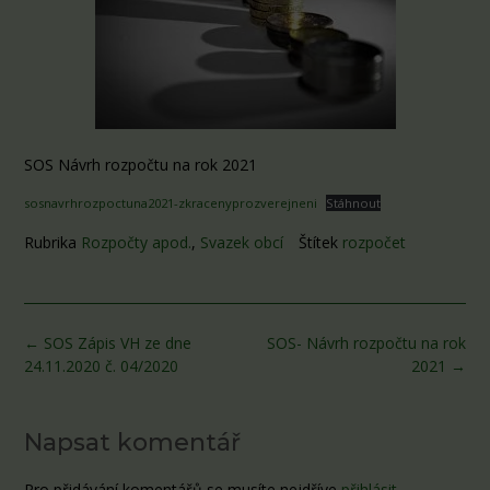
SOS Návrh rozpočtu na rok 2021
sosnavrhrozpoctuna2021-zkracenyprozverejneni
Stáhnout
Rubrika
Rozpočty apod.
,
Svazek obcí
Štítek
rozpočet
Post
←
SOS Zápis VH ze dne
SOS- Návrh rozpočtu na rok
navigation
24.11.2020 č. 04/2020
2021
→
Napsat komentář
Pro přidávání komentářů se musíte nejdříve
přihlásit
.