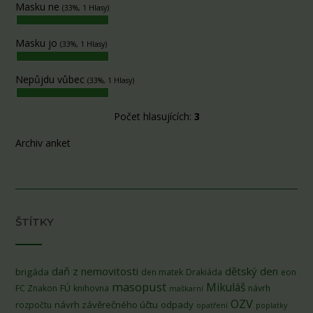
Masku ne
(33%, 1 Hlasy)
Masku jo
(33%, 1 Hlasy)
Nepůjdu vůbec
(33%, 1 Hlasy)
Počet hlasujících:
3
Archiv anket
ŠTÍTKY
daň z nemovitosti
dětský den
brigáda
den matek
Drakiáda
eon
masopust
Mikuláš
FÚ
FC Znakon
knihovna
návrh
maškarní
OZV
návrh závěrečného účtu
odpady
rozpočtu
opatření
poplatky