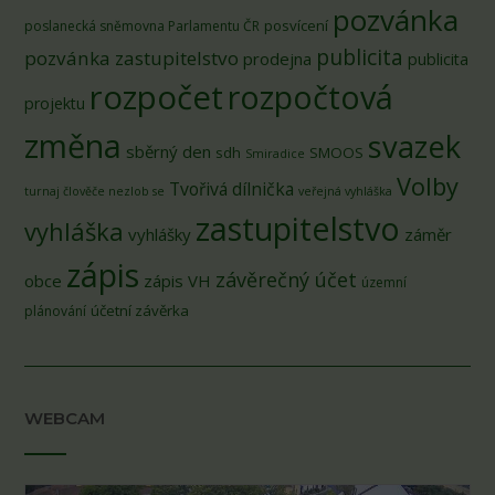
pozvánka
posvícení
poslanecká sněmovna Parlamentu ČR
publicita
pozvánka zastupitelstvo
prodejna
publicita
rozpočet
rozpočtová
projektu
změna
svazek
sběrný den
sdh
SMOOS
Smiradice
Volby
Tvořivá dílnička
turnaj člověče nezlob se
veřejná vyhláška
zastupitelstvo
vyhláška
vyhlášky
záměr
zápis
závěrečný účet
obce
zápis VH
územní
účetní závěrka
plánování
WEBCAM