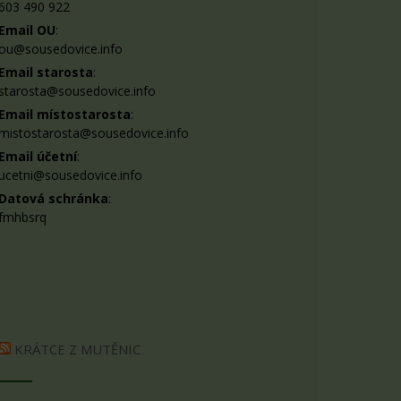
603 490 922
Email OU
:
ou@sousedovice.info
Email starosta
:
starosta@sousedovice.info
Email místostarosta
:
mistostarosta@sousedovice.info
Email účetní
:
ucetni@sousedovice.info
Datová schránka
:
fmhbsrq
KRÁTCE Z MUTĚNIC