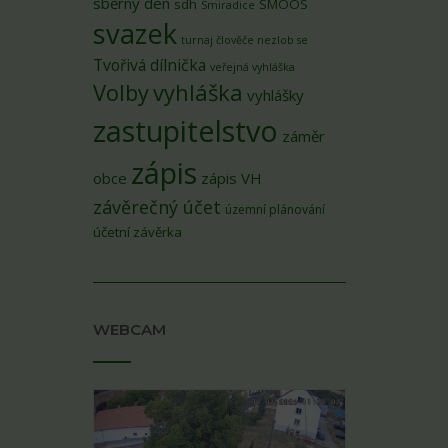
sběrný den
sdh
SMOOS
Smiradice
svazek
turnaj člověče nezlob se
Tvořivá dílnička
veřejná vyhláška
Volby
vyhláška
vyhlášky
zastupitelstvo
záměr
zápis
obce
zápis VH
závěrečný účet
územní plánování
účetní závěrka
WEBCAM