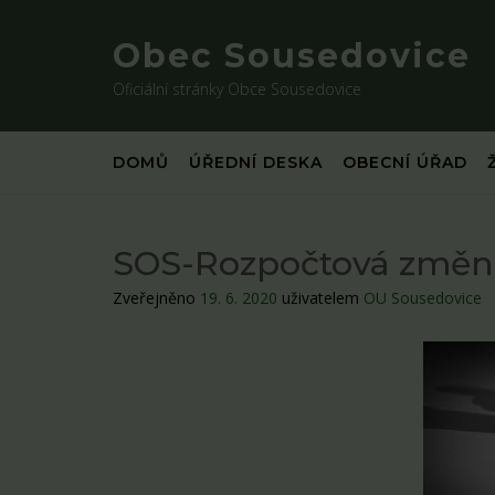
Skip
to
Obec Sousedovice
content
Oficiální stránky Obce Sousedovice
DOMŮ
ÚŘEDNÍ DESKA
OBECNÍ ÚŘAD
SOS-Rozpočtová změna
Zveřejněno
19. 6. 2020
uživatelem
OU Sousedovice