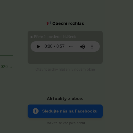
Obecní rozhlas
▶ Přehrát poslední hlášení:
Stáhnout MP3
/2020
→
Otevřít archiv hlášení v novém okně
Aktuality z obce:
f
Sledujte nás na Facebooku
Dozvíte se vše jako první