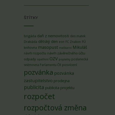
ŠTÍTKY
daň z nemovitosti
brigáda
den matek
dětský den
FÚ
Drakiáda
eon
FC Znakon
masopust
Mikuláš
knihovna
maškarní
návrh závěrečného účtu
návrh rozpočtu
OZV
odpady
poslanecká
opatření
poplatky
posvícení
sněmovna Parlamentu ČR
pozvánka
pozvánka
zastupitelstvo
prodejna
publicita
publicita projektu
rozpočet
rozpočtová změna